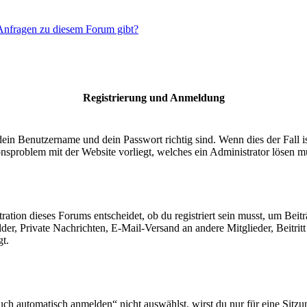
 Anfragen zu diesem Forum gibt?
Registrierung und Anmeldung
dein Benutzername und dein Passwort richtig sind. Wenn dies der Fall 
ionsproblem mit der Website vorliegt, welches ein Administrator lösen m
ion dieses Forums entscheidet, ob du registriert sein musst, um Beiträge
lder, Private Nachrichten, E-Mail-Versand an andere Mitglieder, Beitri
gt.
 automatisch anmelden“ nicht auswählst, wirst du nur für eine Sitzu