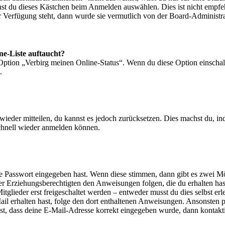
nst du dieses Kästchen beim Anmelden auswählen. Dies ist nicht empf
ur Verfügung steht, dann wurde sie vermutlich von der Board-Administra
ne-Liste auftaucht?
 Option „Verbirg meinen Online-Status“. Wenn du diese Option einschal
.
t wieder mitteilen, du kannst es jedoch zurücksetzen. Dies machst du, 
schnell wieder anmelden können.
ige Passwort eingegeben hast. Wenn diese stimmen, dann gibt es zwei 
iner Erziehungsberechtigten den Anweisungen folgen, die du erhalten hast
glieder erst freigeschaltet werden – entweder musst du dies selbst erl
-Mail erhalten hast, folge den dort enthaltenen Anweisungen. Ansonsten
st, dass deine E-Mail-Adresse korrekt eingegeben wurde, dann kontakti