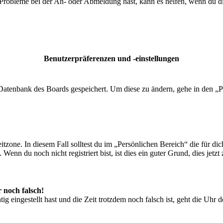
 Probleme bei der An- oder Abmeldung hast, kann es helfen, wenn du d
Benutzerpräferenzen und -einstellungen
r Datenbank des Boards gespeichert. Um diese zu ändern, gehe in den „P
tzone. In diesem Fall solltest du im „Persönlichen Bereich“ die für dich
enn du noch nicht registriert bist, ist dies ein guter Grund, dies jetzt 
r noch falsch!
ig eingestellt hast und die Zeit trotzdem noch falsch ist, geht die Uhr 