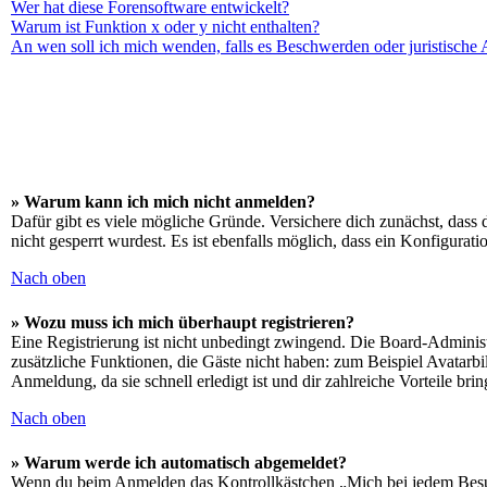
Wer hat diese Forensoftware entwickelt?
Warum ist Funktion x oder y nicht enthalten?
An wen soll ich mich wenden, falls es Beschwerden oder juristische
» Warum kann ich mich nicht anmelden?
Dafür gibt es viele mögliche Gründe. Versichere dich zunächst, dass 
nicht gesperrt wurdest. Es ist ebenfalls möglich, dass ein Konfigurat
Nach oben
» Wozu muss ich mich überhaupt registrieren?
Eine Registrierung ist nicht unbedingt zwingend. Die Board-Administrat
zusätzliche Funktionen, die Gäste nicht haben: zum Beispiel Avatarbi
Anmeldung, da sie schnell erledigt ist und dir zahlreiche Vorteile brin
Nach oben
» Warum werde ich automatisch abgemeldet?
Wenn du beim Anmelden das Kontrollkästchen „Mich bei jedem Besuch