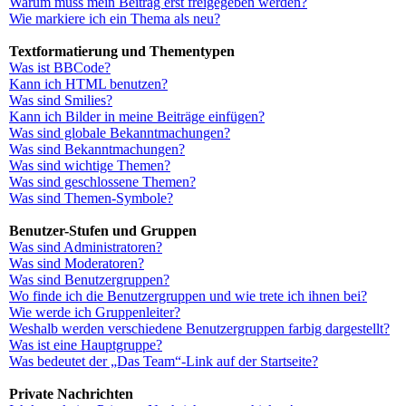
Warum muss mein Beitrag erst freigegeben werden?
Wie markiere ich ein Thema als neu?
Textformatierung und Thementypen
Was ist BBCode?
Kann ich HTML benutzen?
Was sind Smilies?
Kann ich Bilder in meine Beiträge einfügen?
Was sind globale Bekanntmachungen?
Was sind Bekanntmachungen?
Was sind wichtige Themen?
Was sind geschlossene Themen?
Was sind Themen-Symbole?
Benutzer-Stufen und Gruppen
Was sind Administratoren?
Was sind Moderatoren?
Was sind Benutzergruppen?
Wo finde ich die Benutzergruppen und wie trete ich ihnen bei?
Wie werde ich Gruppenleiter?
Weshalb werden verschiedene Benutzergruppen farbig dargestellt?
Was ist eine Hauptgruppe?
Was bedeutet der „Das Team“-Link auf der Startseite?
Private Nachrichten