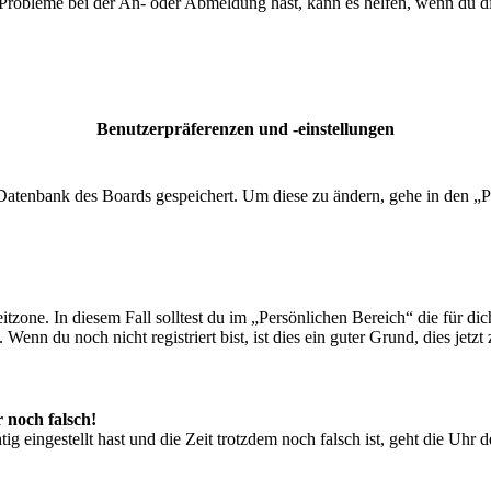
 Probleme bei der An- oder Abmeldung hast, kann es helfen, wenn du d
Benutzerpräferenzen und -einstellungen
r Datenbank des Boards gespeichert. Um diese zu ändern, gehe in den „P
tzone. In diesem Fall solltest du im „Persönlichen Bereich“ die für dich
enn du noch nicht registriert bist, ist dies ein guter Grund, dies jetzt 
r noch falsch!
ig eingestellt hast und die Zeit trotzdem noch falsch ist, geht die Uhr 