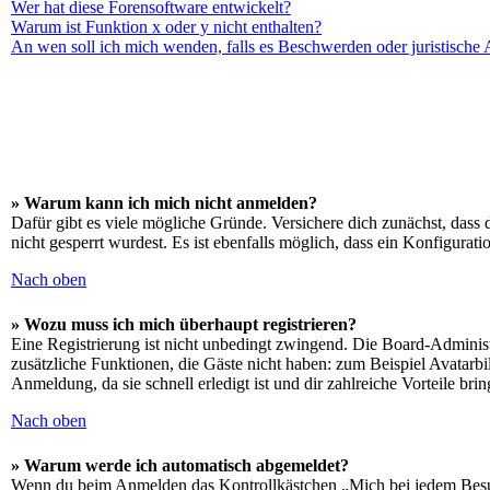
Wer hat diese Forensoftware entwickelt?
Warum ist Funktion x oder y nicht enthalten?
An wen soll ich mich wenden, falls es Beschwerden oder juristische
» Warum kann ich mich nicht anmelden?
Dafür gibt es viele mögliche Gründe. Versichere dich zunächst, dass 
nicht gesperrt wurdest. Es ist ebenfalls möglich, dass ein Konfigurat
Nach oben
» Wozu muss ich mich überhaupt registrieren?
Eine Registrierung ist nicht unbedingt zwingend. Die Board-Administrat
zusätzliche Funktionen, die Gäste nicht haben: zum Beispiel Avatarbi
Anmeldung, da sie schnell erledigt ist und dir zahlreiche Vorteile brin
Nach oben
» Warum werde ich automatisch abgemeldet?
Wenn du beim Anmelden das Kontrollkästchen „Mich bei jedem Besuch