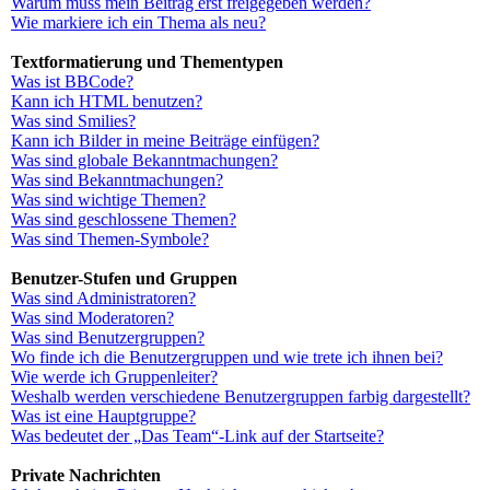
Warum muss mein Beitrag erst freigegeben werden?
Wie markiere ich ein Thema als neu?
Textformatierung und Thementypen
Was ist BBCode?
Kann ich HTML benutzen?
Was sind Smilies?
Kann ich Bilder in meine Beiträge einfügen?
Was sind globale Bekanntmachungen?
Was sind Bekanntmachungen?
Was sind wichtige Themen?
Was sind geschlossene Themen?
Was sind Themen-Symbole?
Benutzer-Stufen und Gruppen
Was sind Administratoren?
Was sind Moderatoren?
Was sind Benutzergruppen?
Wo finde ich die Benutzergruppen und wie trete ich ihnen bei?
Wie werde ich Gruppenleiter?
Weshalb werden verschiedene Benutzergruppen farbig dargestellt?
Was ist eine Hauptgruppe?
Was bedeutet der „Das Team“-Link auf der Startseite?
Private Nachrichten