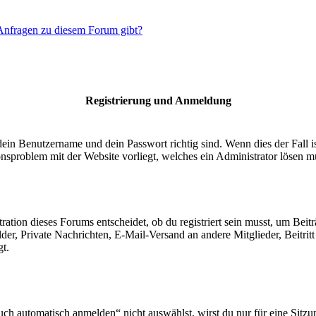
 Anfragen zu diesem Forum gibt?
Registrierung und Anmeldung
dein Benutzername und dein Passwort richtig sind. Wenn dies der Fall 
ionsproblem mit der Website vorliegt, welches ein Administrator lösen m
ion dieses Forums entscheidet, ob du registriert sein musst, um Beiträge
lder, Private Nachrichten, E-Mail-Versand an andere Mitglieder, Beitri
gt.
 automatisch anmelden“ nicht auswählst, wirst du nur für eine Sitzu