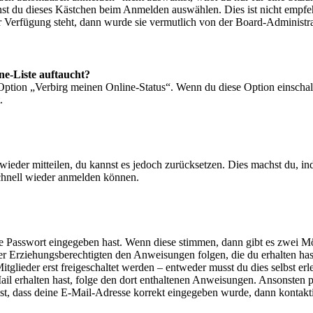
nst du dieses Kästchen beim Anmelden auswählen. Dies ist nicht empf
ur Verfügung steht, dann wurde sie vermutlich von der Board-Administra
ne-Liste auftaucht?
 Option „Verbirg meinen Online-Status“. Wenn du diese Option einschal
.
t wieder mitteilen, du kannst es jedoch zurücksetzen. Dies machst du, 
schnell wieder anmelden können.
ige Passwort eingegeben hast. Wenn diese stimmen, dann gibt es zwei 
iner Erziehungsberechtigten den Anweisungen folgen, die du erhalten hast
glieder erst freigeschaltet werden – entweder musst du dies selbst erl
-Mail erhalten hast, folge den dort enthaltenen Anweisungen. Ansonsten
st, dass deine E-Mail-Adresse korrekt eingegeben wurde, dann kontakti