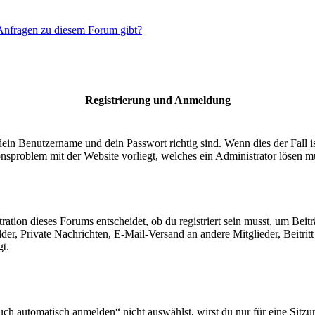
 Anfragen zu diesem Forum gibt?
Registrierung und Anmeldung
dein Benutzername und dein Passwort richtig sind. Wenn dies der Fall 
ionsproblem mit der Website vorliegt, welches ein Administrator lösen m
ion dieses Forums entscheidet, ob du registriert sein musst, um Beiträge
lder, Private Nachrichten, E-Mail-Versand an andere Mitglieder, Beitri
gt.
 automatisch anmelden“ nicht auswählst, wirst du nur für eine Sitzu