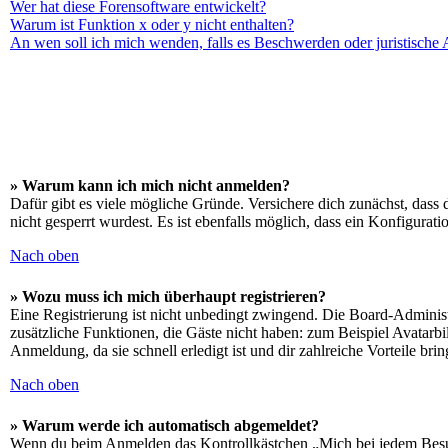
Wer hat diese Forensoftware entwickelt?
Warum ist Funktion x oder y nicht enthalten?
An wen soll ich mich wenden, falls es Beschwerden oder juristische
» Warum kann ich mich nicht anmelden?
Dafür gibt es viele mögliche Gründe. Versichere dich zunächst, dass 
nicht gesperrt wurdest. Es ist ebenfalls möglich, dass ein Konfigurat
Nach oben
» Wozu muss ich mich überhaupt registrieren?
Eine Registrierung ist nicht unbedingt zwingend. Die Board-Administrat
zusätzliche Funktionen, die Gäste nicht haben: zum Beispiel Avatarbi
Anmeldung, da sie schnell erledigt ist und dir zahlreiche Vorteile brin
Nach oben
» Warum werde ich automatisch abgemeldet?
Wenn du beim Anmelden das Kontrollkästchen „Mich bei jedem Besuch