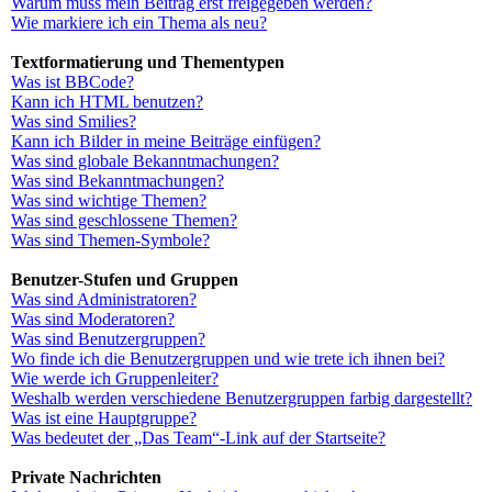
Warum muss mein Beitrag erst freigegeben werden?
Wie markiere ich ein Thema als neu?
Textformatierung und Thementypen
Was ist BBCode?
Kann ich HTML benutzen?
Was sind Smilies?
Kann ich Bilder in meine Beiträge einfügen?
Was sind globale Bekanntmachungen?
Was sind Bekanntmachungen?
Was sind wichtige Themen?
Was sind geschlossene Themen?
Was sind Themen-Symbole?
Benutzer-Stufen und Gruppen
Was sind Administratoren?
Was sind Moderatoren?
Was sind Benutzergruppen?
Wo finde ich die Benutzergruppen und wie trete ich ihnen bei?
Wie werde ich Gruppenleiter?
Weshalb werden verschiedene Benutzergruppen farbig dargestellt?
Was ist eine Hauptgruppe?
Was bedeutet der „Das Team“-Link auf der Startseite?
Private Nachrichten