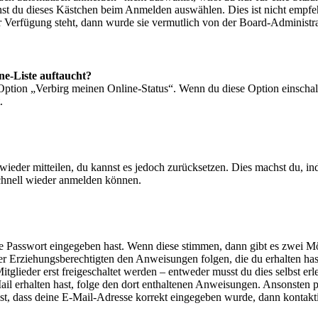
nst du dieses Kästchen beim Anmelden auswählen. Dies ist nicht empf
ur Verfügung steht, dann wurde sie vermutlich von der Board-Administra
ne-Liste auftaucht?
 Option „Verbirg meinen Online-Status“. Wenn du diese Option einschal
.
t wieder mitteilen, du kannst es jedoch zurücksetzen. Dies machst du, 
schnell wieder anmelden können.
ige Passwort eingegeben hast. Wenn diese stimmen, dann gibt es zwei 
iner Erziehungsberechtigten den Anweisungen folgen, die du erhalten hast
glieder erst freigeschaltet werden – entweder musst du dies selbst erl
-Mail erhalten hast, folge den dort enthaltenen Anweisungen. Ansonsten
st, dass deine E-Mail-Adresse korrekt eingegeben wurde, dann kontakti