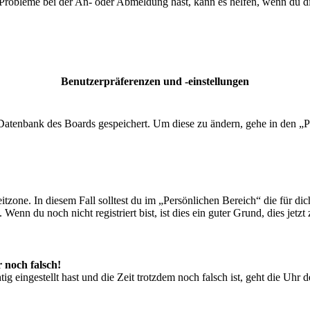
 Probleme bei der An- oder Abmeldung hast, kann es helfen, wenn du d
Benutzerpräferenzen und -einstellungen
r Datenbank des Boards gespeichert. Um diese zu ändern, gehe in den „P
tzone. In diesem Fall solltest du im „Persönlichen Bereich“ die für dich
enn du noch nicht registriert bist, ist dies ein guter Grund, dies jetzt 
r noch falsch!
ig eingestellt hast und die Zeit trotzdem noch falsch ist, geht die Uhr 