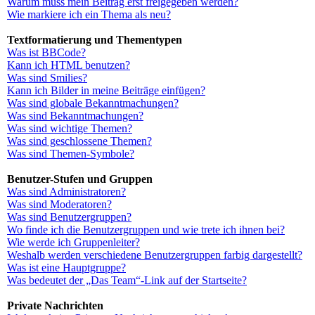
Warum muss mein Beitrag erst freigegeben werden?
Wie markiere ich ein Thema als neu?
Textformatierung und Thementypen
Was ist BBCode?
Kann ich HTML benutzen?
Was sind Smilies?
Kann ich Bilder in meine Beiträge einfügen?
Was sind globale Bekanntmachungen?
Was sind Bekanntmachungen?
Was sind wichtige Themen?
Was sind geschlossene Themen?
Was sind Themen-Symbole?
Benutzer-Stufen und Gruppen
Was sind Administratoren?
Was sind Moderatoren?
Was sind Benutzergruppen?
Wo finde ich die Benutzergruppen und wie trete ich ihnen bei?
Wie werde ich Gruppenleiter?
Weshalb werden verschiedene Benutzergruppen farbig dargestellt?
Was ist eine Hauptgruppe?
Was bedeutet der „Das Team“-Link auf der Startseite?
Private Nachrichten