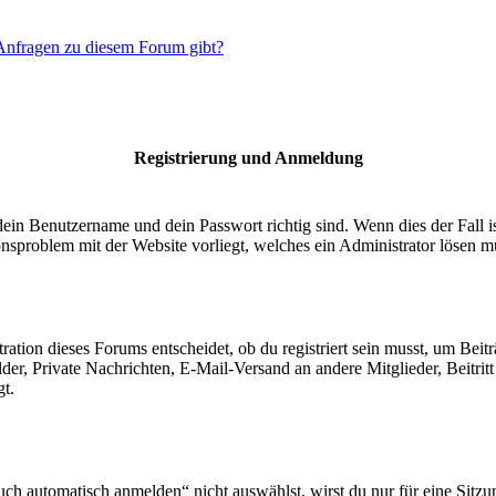
 Anfragen zu diesem Forum gibt?
Registrierung und Anmeldung
dein Benutzername und dein Passwort richtig sind. Wenn dies der Fall 
ionsproblem mit der Website vorliegt, welches ein Administrator lösen m
ion dieses Forums entscheidet, ob du registriert sein musst, um Beiträge
lder, Private Nachrichten, E-Mail-Versand an andere Mitglieder, Beitri
gt.
 automatisch anmelden“ nicht auswählst, wirst du nur für eine Sitzu