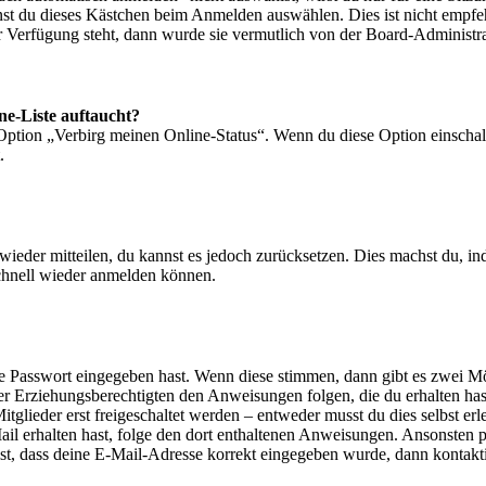
nst du dieses Kästchen beim Anmelden auswählen. Dies ist nicht empf
ur Verfügung steht, dann wurde sie vermutlich von der Board-Administra
ne-Liste auftaucht?
 Option „Verbirg meinen Online-Status“. Wenn du diese Option einschal
.
t wieder mitteilen, du kannst es jedoch zurücksetzen. Dies machst du, 
schnell wieder anmelden können.
ige Passwort eingegeben hast. Wenn diese stimmen, dann gibt es zwei 
iner Erziehungsberechtigten den Anweisungen folgen, die du erhalten hast
glieder erst freigeschaltet werden – entweder musst du dies selbst erl
-Mail erhalten hast, folge den dort enthaltenen Anweisungen. Ansonsten
st, dass deine E-Mail-Adresse korrekt eingegeben wurde, dann kontakti