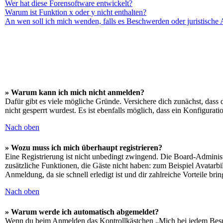
Wer hat diese Forensoftware entwickelt?
Warum ist Funktion x oder y nicht enthalten?
An wen soll ich mich wenden, falls es Beschwerden oder juristische
» Warum kann ich mich nicht anmelden?
Dafür gibt es viele mögliche Gründe. Versichere dich zunächst, dass 
nicht gesperrt wurdest. Es ist ebenfalls möglich, dass ein Konfigurat
Nach oben
» Wozu muss ich mich überhaupt registrieren?
Eine Registrierung ist nicht unbedingt zwingend. Die Board-Administrat
zusätzliche Funktionen, die Gäste nicht haben: zum Beispiel Avatarbi
Anmeldung, da sie schnell erledigt ist und dir zahlreiche Vorteile brin
Nach oben
» Warum werde ich automatisch abgemeldet?
Wenn du beim Anmelden das Kontrollkästchen „Mich bei jedem Besuch