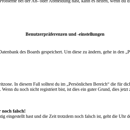
 Probleme bei der An- oder Abmeldung hast, kann es helfen, wenn du d
Benutzerpräferenzen und -einstellungen
r Datenbank des Boards gespeichert. Um diese zu ändern, gehe in den „P
tzone. In diesem Fall solltest du im „Persönlichen Bereich“ die für dich
enn du noch nicht registriert bist, ist dies ein guter Grund, dies jetzt 
r noch falsch!
ig eingestellt hast und die Zeit trotzdem noch falsch ist, geht die Uhr 