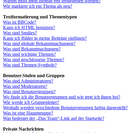
Warum muss mein Beitrag erst freigegeben werden?
Wie markiere ich ein Thema als neu?
Textformatierung und Thementypen
Was ist BBCode?
Kann ich HTML benutzen?
Was sind Smilies?
Kann ich Bilder in meine Beiträge einfügen?
Was sind globale Bekanntmachungen?
Was sind Bekanntmachungen?
Was sind wichtige Themen?
Was sind geschlossene Themen?
Was sind Themen-Symbole?
Benutzer-Stufen und Gruppen
Was sind Administratoren?
Was sind Moderatoren?
Was sind Benutzergruppen?
Wo finde ich die Benutzergruppen und wie trete ich ihnen bei?
Wie werde ich Gruppenleiter?
Weshalb werden verschiedene Benutzergruppen farbig dargestellt?
Was ist eine Hauptgruppe?
Was bedeutet der „Das Team“-Link auf der Startseite?
Private Nachrichten