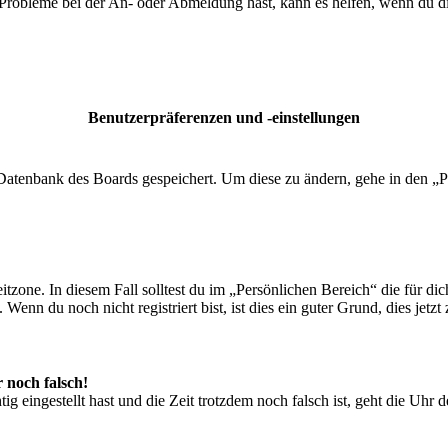
 Probleme bei der An- oder Abmeldung hast, kann es helfen, wenn du d
Benutzerpräferenzen und -einstellungen
r Datenbank des Boards gespeichert. Um diese zu ändern, gehe in den „P
tzone. In diesem Fall solltest du im „Persönlichen Bereich“ die für dich
enn du noch nicht registriert bist, ist dies ein guter Grund, dies jetzt 
r noch falsch!
ig eingestellt hast und die Zeit trotzdem noch falsch ist, geht die Uhr 