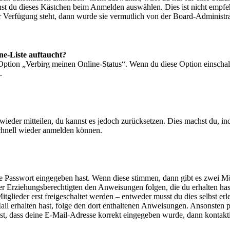
nst du dieses Kästchen beim Anmelden auswählen. Dies ist nicht empf
ur Verfügung steht, dann wurde sie vermutlich von der Board-Administra
ne-Liste auftaucht?
 Option „Verbirg meinen Online-Status“. Wenn du diese Option einschal
.
t wieder mitteilen, du kannst es jedoch zurücksetzen. Dies machst du, 
schnell wieder anmelden können.
ige Passwort eingegeben hast. Wenn diese stimmen, dann gibt es zwei 
iner Erziehungsberechtigten den Anweisungen folgen, die du erhalten hast
glieder erst freigeschaltet werden – entweder musst du dies selbst erl
-Mail erhalten hast, folge den dort enthaltenen Anweisungen. Ansonsten
st, dass deine E-Mail-Adresse korrekt eingegeben wurde, dann kontakti