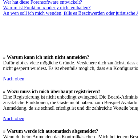
Wer hat diese Forensoftware entwickelt?
Warum ist Funktion x oder y nicht enthalten?
An wen soll ich mich wenden, falls es Beschwerden oder juristische
» Warum kann ich mich nicht anmelden?
Dafür gibt es viele mögliche Gründe. Versichere dich zunächst, dass 
nicht gesperrt wurdest. Es ist ebenfalls möglich, dass ein Konfigurat
Nach oben
» Wozu muss ich mich überhaupt registrieren?
Eine Registrierung ist nicht unbedingt zwingend. Die Board-Administrat
zusätzliche Funktionen, die Gäste nicht haben: zum Beispiel Avatarbi
Anmeldung, da sie schnell erledigt ist und dir zahlreiche Vorteile brin
Nach oben
» Warum werde ich automatisch abgemeldet?
Wenn du beim Anmelden das Kontrollkästchen „Mich bei jedem Besuch