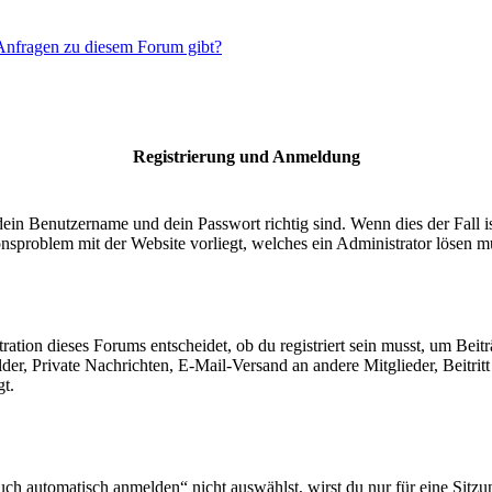
 Anfragen zu diesem Forum gibt?
Registrierung und Anmeldung
dein Benutzername und dein Passwort richtig sind. Wenn dies der Fall 
ionsproblem mit der Website vorliegt, welches ein Administrator lösen m
ion dieses Forums entscheidet, ob du registriert sein musst, um Beiträge
lder, Private Nachrichten, E-Mail-Versand an andere Mitglieder, Beitri
gt.
 automatisch anmelden“ nicht auswählst, wirst du nur für eine Sitzu