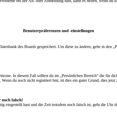
 Probleme bei der An- oder Abmeldung hast, kann es helfen, wenn du d
Benutzerpräferenzen und -einstellungen
r Datenbank des Boards gespeichert. Um diese zu ändern, gehe in den „P
tzone. In diesem Fall solltest du im „Persönlichen Bereich“ die für dich
enn du noch nicht registriert bist, ist dies ein guter Grund, dies jetzt 
r noch falsch!
ig eingestellt hast und die Zeit trotzdem noch falsch ist, geht die Uhr 