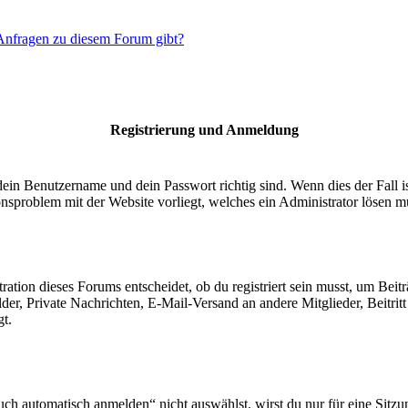
 Anfragen zu diesem Forum gibt?
Registrierung und Anmeldung
dein Benutzername und dein Passwort richtig sind. Wenn dies der Fall 
ionsproblem mit der Website vorliegt, welches ein Administrator lösen m
ion dieses Forums entscheidet, ob du registriert sein musst, um Beiträge
lder, Private Nachrichten, E-Mail-Versand an andere Mitglieder, Beitri
gt.
 automatisch anmelden“ nicht auswählst, wirst du nur für eine Sitzu