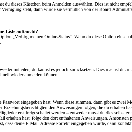
nst du dieses Kästchen beim Anmelden auswählen. Dies ist nicht empf
ur Verfügung steht, dann wurde sie vermutlich von der Board-Administra
ne-Liste auftaucht?
 Option „Verbirg meinen Online-Status“. Wenn du diese Option einschal
.
t wieder mitteilen, du kannst es jedoch zurücksetzen. Dies machst du, 
schnell wieder anmelden können.
ige Passwort eingegeben hast. Wenn diese stimmen, dann gibt es zwei 
iner Erziehungsberechtigten den Anweisungen folgen, die du erhalten hast
glieder erst freigeschaltet werden – entweder musst du dies selbst erl
-Mail erhalten hast, folge den dort enthaltenen Anweisungen. Ansonsten
st, dass deine E-Mail-Adresse korrekt eingegeben wurde, dann kontakti