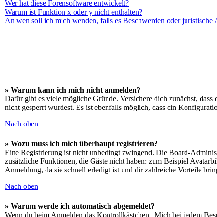
Wer hat diese Forensoftware entwickelt?
Warum ist Funktion x oder y nicht enthalten?
An wen soll ich mich wenden, falls es Beschwerden oder juristische
» Warum kann ich mich nicht anmelden?
Dafür gibt es viele mögliche Gründe. Versichere dich zunächst, dass 
nicht gesperrt wurdest. Es ist ebenfalls möglich, dass ein Konfigurat
Nach oben
» Wozu muss ich mich überhaupt registrieren?
Eine Registrierung ist nicht unbedingt zwingend. Die Board-Administrat
zusätzliche Funktionen, die Gäste nicht haben: zum Beispiel Avatarbi
Anmeldung, da sie schnell erledigt ist und dir zahlreiche Vorteile brin
Nach oben
» Warum werde ich automatisch abgemeldet?
Wenn du beim Anmelden das Kontrollkästchen „Mich bei jedem Besuch