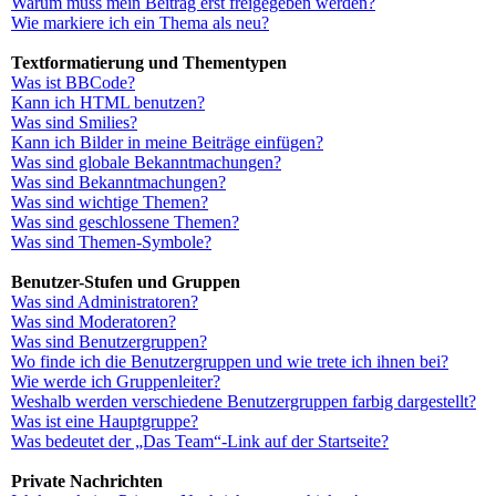
Warum muss mein Beitrag erst freigegeben werden?
Wie markiere ich ein Thema als neu?
Textformatierung und Thementypen
Was ist BBCode?
Kann ich HTML benutzen?
Was sind Smilies?
Kann ich Bilder in meine Beiträge einfügen?
Was sind globale Bekanntmachungen?
Was sind Bekanntmachungen?
Was sind wichtige Themen?
Was sind geschlossene Themen?
Was sind Themen-Symbole?
Benutzer-Stufen und Gruppen
Was sind Administratoren?
Was sind Moderatoren?
Was sind Benutzergruppen?
Wo finde ich die Benutzergruppen und wie trete ich ihnen bei?
Wie werde ich Gruppenleiter?
Weshalb werden verschiedene Benutzergruppen farbig dargestellt?
Was ist eine Hauptgruppe?
Was bedeutet der „Das Team“-Link auf der Startseite?
Private Nachrichten