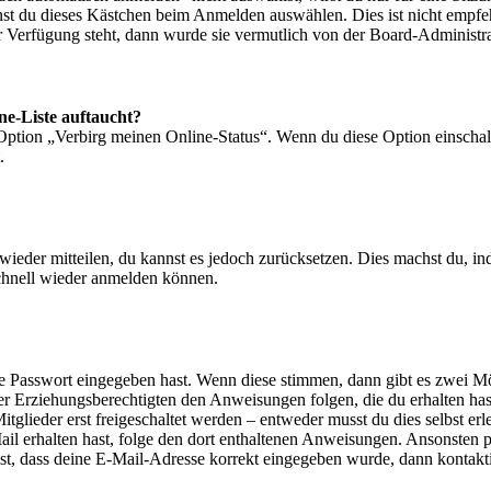
nst du dieses Kästchen beim Anmelden auswählen. Dies ist nicht empf
ur Verfügung steht, dann wurde sie vermutlich von der Board-Administra
ne-Liste auftaucht?
 Option „Verbirg meinen Online-Status“. Wenn du diese Option einschal
.
t wieder mitteilen, du kannst es jedoch zurücksetzen. Dies machst du, 
schnell wieder anmelden können.
ige Passwort eingegeben hast. Wenn diese stimmen, dann gibt es zwei 
iner Erziehungsberechtigten den Anweisungen folgen, die du erhalten hast
glieder erst freigeschaltet werden – entweder musst du dies selbst erl
-Mail erhalten hast, folge den dort enthaltenen Anweisungen. Ansonsten
st, dass deine E-Mail-Adresse korrekt eingegeben wurde, dann kontakti