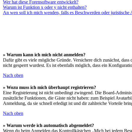
Wer hat diese Forensoftware entwickelt?
Warum ist Funktion x oder y nicht enthalten?
An wen soll ich mich wenden, falls es Beschwerden oder juristische
» Warum kann ich mich nicht anmelden?
Dafür gibt es viele mögliche Gründe. Versichere dich zunächst, dass 
nicht gesperrt wurdest. Es ist ebenfalls möglich, dass ein Konfigurat
Nach oben
» Wozu muss ich mich überhaupt registrieren?
Eine Registrierung ist nicht unbedingt zwingend. Die Board-Administrat
zusätzliche Funktionen, die Gäste nicht haben: zum Beispiel Avatarbi
Anmeldung, da sie schnell erledigt ist und dir zahlreiche Vorteile brin
Nach oben
» Warum werde ich automatisch abgemeldet?
Wenn du beim Anmelden das Kontrollkästchen „Mich bei jedem Besuch