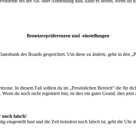
 Probleme bei der An- oder Abmeldung hast, kann es helfen, wenn du d
Benutzerpräferenzen und -einstellungen
r Datenbank des Boards gespeichert. Um diese zu ändern, gehe in den „P
tzone. In diesem Fall solltest du im „Persönlichen Bereich“ die für dich
enn du noch nicht registriert bist, ist dies ein guter Grund, dies jetzt 
r noch falsch!
ig eingestellt hast und die Zeit trotzdem noch falsch ist, geht die Uhr 