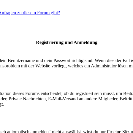
 Anfragen zu diesem Forum gibt?
Registrierung und Anmeldung
dein Benutzername und dein Passwort richtig sind. Wenn dies der Fall 
ionsproblem mit der Website vorliegt, welches ein Administrator lösen m
ion dieses Forums entscheidet, ob du registriert sein musst, um Beiträge
lder, Private Nachrichten, E-Mail-Versand an andere Mitglieder, Beitri
gt.
 automatisch anmelden“ nicht auswählst, wirst du nur für eine Sitzu