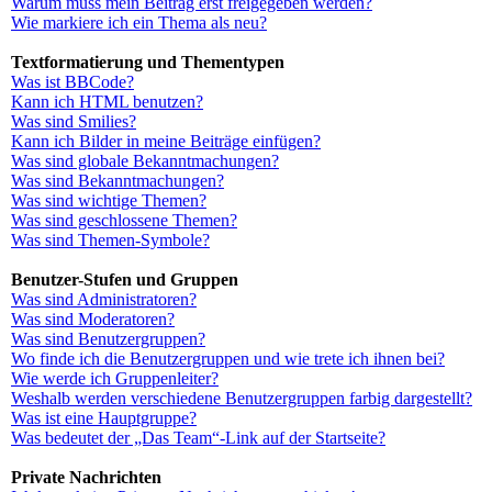
Warum muss mein Beitrag erst freigegeben werden?
Wie markiere ich ein Thema als neu?
Textformatierung und Thementypen
Was ist BBCode?
Kann ich HTML benutzen?
Was sind Smilies?
Kann ich Bilder in meine Beiträge einfügen?
Was sind globale Bekanntmachungen?
Was sind Bekanntmachungen?
Was sind wichtige Themen?
Was sind geschlossene Themen?
Was sind Themen-Symbole?
Benutzer-Stufen und Gruppen
Was sind Administratoren?
Was sind Moderatoren?
Was sind Benutzergruppen?
Wo finde ich die Benutzergruppen und wie trete ich ihnen bei?
Wie werde ich Gruppenleiter?
Weshalb werden verschiedene Benutzergruppen farbig dargestellt?
Was ist eine Hauptgruppe?
Was bedeutet der „Das Team“-Link auf der Startseite?
Private Nachrichten