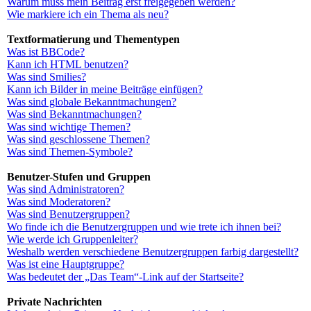
Warum muss mein Beitrag erst freigegeben werden?
Wie markiere ich ein Thema als neu?
Textformatierung und Thementypen
Was ist BBCode?
Kann ich HTML benutzen?
Was sind Smilies?
Kann ich Bilder in meine Beiträge einfügen?
Was sind globale Bekanntmachungen?
Was sind Bekanntmachungen?
Was sind wichtige Themen?
Was sind geschlossene Themen?
Was sind Themen-Symbole?
Benutzer-Stufen und Gruppen
Was sind Administratoren?
Was sind Moderatoren?
Was sind Benutzergruppen?
Wo finde ich die Benutzergruppen und wie trete ich ihnen bei?
Wie werde ich Gruppenleiter?
Weshalb werden verschiedene Benutzergruppen farbig dargestellt?
Was ist eine Hauptgruppe?
Was bedeutet der „Das Team“-Link auf der Startseite?
Private Nachrichten