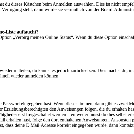
nst du dieses Kästchen beim Anmelden auswählen. Dies ist nicht empf
ur Verfügung steht, dann wurde sie vermutlich von der Board-Administra
ne-Liste auftaucht?
 Option „Verbirg meinen Online-Status“. Wenn du diese Option einschal
.
t wieder mitteilen, du kannst es jedoch zurücksetzen. Dies machst du, 
schnell wieder anmelden können.
ige Passwort eingegeben hast. Wenn diese stimmen, dann gibt es zwei 
iner Erziehungsberechtigten den Anweisungen folgen, die du erhalten hast
glieder erst freigeschaltet werden – entweder musst du dies selbst erl
-Mail erhalten hast, folge den dort enthaltenen Anweisungen. Ansonsten
st, dass deine E-Mail-Adresse korrekt eingegeben wurde, dann kontakti