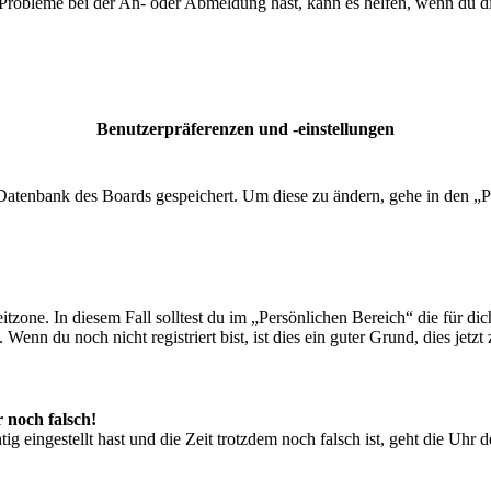
 Probleme bei der An- oder Abmeldung hast, kann es helfen, wenn du d
Benutzerpräferenzen und -einstellungen
r Datenbank des Boards gespeichert. Um diese zu ändern, gehe in den „P
tzone. In diesem Fall solltest du im „Persönlichen Bereich“ die für dich
enn du noch nicht registriert bist, ist dies ein guter Grund, dies jetzt 
r noch falsch!
ig eingestellt hast und die Zeit trotzdem noch falsch ist, geht die Uhr 