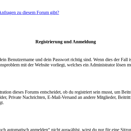
 Anfragen zu diesem Forum gibt?
Registrierung und Anmeldung
dein Benutzername und dein Passwort richtig sind. Wenn dies der Fall 
ionsproblem mit der Website vorliegt, welches ein Administrator lösen m
ion dieses Forums entscheidet, ob du registriert sein musst, um Beiträge
lder, Private Nachrichten, E-Mail-Versand an andere Mitglieder, Beitri
gt.
 automatisch anmelden“ nicht auswählst, wirst du nur für eine Sitzu