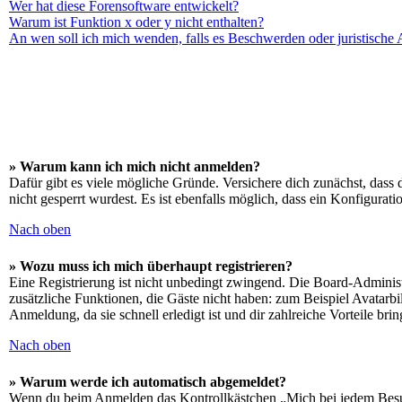
Wer hat diese Forensoftware entwickelt?
Warum ist Funktion x oder y nicht enthalten?
An wen soll ich mich wenden, falls es Beschwerden oder juristische
» Warum kann ich mich nicht anmelden?
Dafür gibt es viele mögliche Gründe. Versichere dich zunächst, dass 
nicht gesperrt wurdest. Es ist ebenfalls möglich, dass ein Konfigurat
Nach oben
» Wozu muss ich mich überhaupt registrieren?
Eine Registrierung ist nicht unbedingt zwingend. Die Board-Administrat
zusätzliche Funktionen, die Gäste nicht haben: zum Beispiel Avatarbi
Anmeldung, da sie schnell erledigt ist und dir zahlreiche Vorteile brin
Nach oben
» Warum werde ich automatisch abgemeldet?
Wenn du beim Anmelden das Kontrollkästchen „Mich bei jedem Besuch