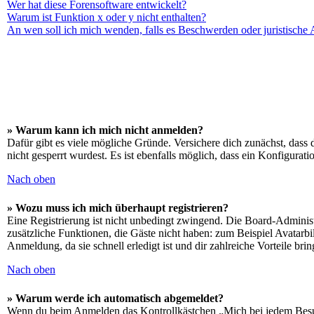
Wer hat diese Forensoftware entwickelt?
Warum ist Funktion x oder y nicht enthalten?
An wen soll ich mich wenden, falls es Beschwerden oder juristische
» Warum kann ich mich nicht anmelden?
Dafür gibt es viele mögliche Gründe. Versichere dich zunächst, dass 
nicht gesperrt wurdest. Es ist ebenfalls möglich, dass ein Konfigurat
Nach oben
» Wozu muss ich mich überhaupt registrieren?
Eine Registrierung ist nicht unbedingt zwingend. Die Board-Administrat
zusätzliche Funktionen, die Gäste nicht haben: zum Beispiel Avatarbi
Anmeldung, da sie schnell erledigt ist und dir zahlreiche Vorteile brin
Nach oben
» Warum werde ich automatisch abgemeldet?
Wenn du beim Anmelden das Kontrollkästchen „Mich bei jedem Besuch