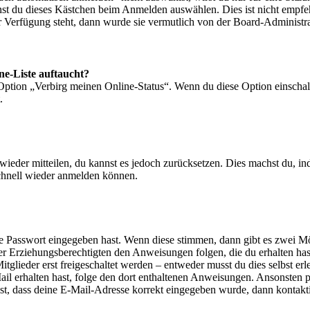
nst du dieses Kästchen beim Anmelden auswählen. Dies ist nicht empf
ur Verfügung steht, dann wurde sie vermutlich von der Board-Administra
ne-Liste auftaucht?
 Option „Verbirg meinen Online-Status“. Wenn du diese Option einschal
.
t wieder mitteilen, du kannst es jedoch zurücksetzen. Dies machst du, 
schnell wieder anmelden können.
ige Passwort eingegeben hast. Wenn diese stimmen, dann gibt es zwei 
iner Erziehungsberechtigten den Anweisungen folgen, die du erhalten hast
glieder erst freigeschaltet werden – entweder musst du dies selbst erl
-Mail erhalten hast, folge den dort enthaltenen Anweisungen. Ansonsten
st, dass deine E-Mail-Adresse korrekt eingegeben wurde, dann kontakti