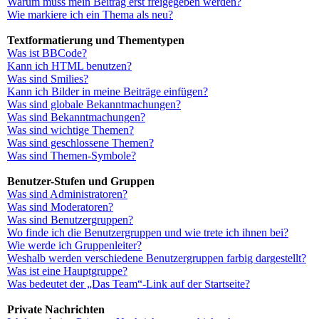
Warum muss mein Beitrag erst freigegeben werden?
Wie markiere ich ein Thema als neu?
Textformatierung und Thementypen
Was ist BBCode?
Kann ich HTML benutzen?
Was sind Smilies?
Kann ich Bilder in meine Beiträge einfügen?
Was sind globale Bekanntmachungen?
Was sind Bekanntmachungen?
Was sind wichtige Themen?
Was sind geschlossene Themen?
Was sind Themen-Symbole?
Benutzer-Stufen und Gruppen
Was sind Administratoren?
Was sind Moderatoren?
Was sind Benutzergruppen?
Wo finde ich die Benutzergruppen und wie trete ich ihnen bei?
Wie werde ich Gruppenleiter?
Weshalb werden verschiedene Benutzergruppen farbig dargestellt?
Was ist eine Hauptgruppe?
Was bedeutet der „Das Team“-Link auf der Startseite?
Private Nachrichten