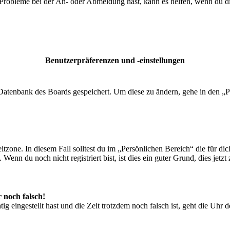
 Probleme bei der An- oder Abmeldung hast, kann es helfen, wenn du d
Benutzerpräferenzen und -einstellungen
r Datenbank des Boards gespeichert. Um diese zu ändern, gehe in den „P
tzone. In diesem Fall solltest du im „Persönlichen Bereich“ die für dich
enn du noch nicht registriert bist, ist dies ein guter Grund, dies jetzt 
r noch falsch!
ig eingestellt hast und die Zeit trotzdem noch falsch ist, geht die Uhr 