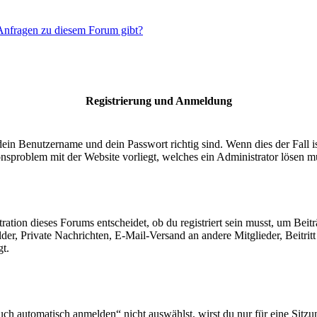
 Anfragen zu diesem Forum gibt?
Registrierung und Anmeldung
dein Benutzername und dein Passwort richtig sind. Wenn dies der Fall 
ionsproblem mit der Website vorliegt, welches ein Administrator lösen m
ion dieses Forums entscheidet, ob du registriert sein musst, um Beiträge
lder, Private Nachrichten, E-Mail-Versand an andere Mitglieder, Beitri
gt.
 automatisch anmelden“ nicht auswählst, wirst du nur für eine Sitzu