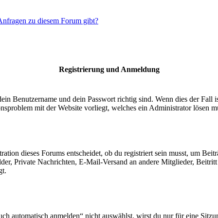
 Anfragen zu diesem Forum gibt?
Registrierung und Anmeldung
dein Benutzername und dein Passwort richtig sind. Wenn dies der Fall 
ionsproblem mit der Website vorliegt, welches ein Administrator lösen m
ion dieses Forums entscheidet, ob du registriert sein musst, um Beiträge
lder, Private Nachrichten, E-Mail-Versand an andere Mitglieder, Beitri
gt.
 automatisch anmelden“ nicht auswählst, wirst du nur für eine Sitzu