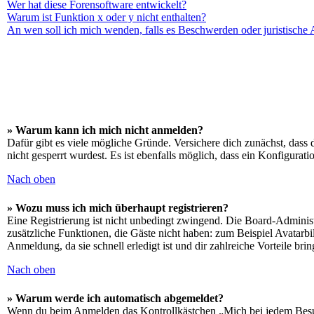
Wer hat diese Forensoftware entwickelt?
Warum ist Funktion x oder y nicht enthalten?
An wen soll ich mich wenden, falls es Beschwerden oder juristische
» Warum kann ich mich nicht anmelden?
Dafür gibt es viele mögliche Gründe. Versichere dich zunächst, dass 
nicht gesperrt wurdest. Es ist ebenfalls möglich, dass ein Konfigurat
Nach oben
» Wozu muss ich mich überhaupt registrieren?
Eine Registrierung ist nicht unbedingt zwingend. Die Board-Administrat
zusätzliche Funktionen, die Gäste nicht haben: zum Beispiel Avatarbi
Anmeldung, da sie schnell erledigt ist und dir zahlreiche Vorteile brin
Nach oben
» Warum werde ich automatisch abgemeldet?
Wenn du beim Anmelden das Kontrollkästchen „Mich bei jedem Besuch