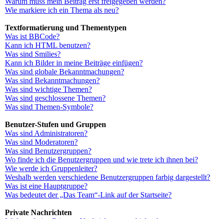
Warum muss mein Beitrag erst freigegeben werden?
Wie markiere ich ein Thema als neu?
Textformatierung und Thementypen
Was ist BBCode?
Kann ich HTML benutzen?
Was sind Smilies?
Kann ich Bilder in meine Beiträge einfügen?
Was sind globale Bekanntmachungen?
Was sind Bekanntmachungen?
Was sind wichtige Themen?
Was sind geschlossene Themen?
Was sind Themen-Symbole?
Benutzer-Stufen und Gruppen
Was sind Administratoren?
Was sind Moderatoren?
Was sind Benutzergruppen?
Wo finde ich die Benutzergruppen und wie trete ich ihnen bei?
Wie werde ich Gruppenleiter?
Weshalb werden verschiedene Benutzergruppen farbig dargestellt?
Was ist eine Hauptgruppe?
Was bedeutet der „Das Team“-Link auf der Startseite?
Private Nachrichten