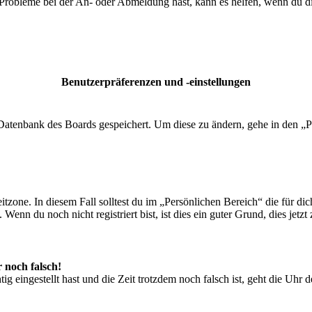
 Probleme bei der An- oder Abmeldung hast, kann es helfen, wenn du d
Benutzerpräferenzen und -einstellungen
r Datenbank des Boards gespeichert. Um diese zu ändern, gehe in den „P
tzone. In diesem Fall solltest du im „Persönlichen Bereich“ die für dich
enn du noch nicht registriert bist, ist dies ein guter Grund, dies jetzt 
r noch falsch!
ig eingestellt hast und die Zeit trotzdem noch falsch ist, geht die Uhr 