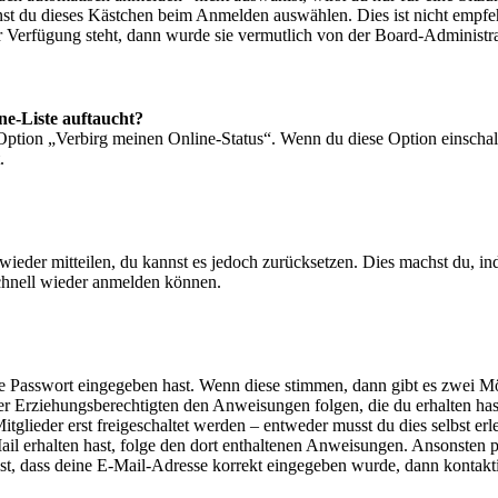
nst du dieses Kästchen beim Anmelden auswählen. Dies ist nicht empf
ur Verfügung steht, dann wurde sie vermutlich von der Board-Administra
ne-Liste auftaucht?
 Option „Verbirg meinen Online-Status“. Wenn du diese Option einschal
.
t wieder mitteilen, du kannst es jedoch zurücksetzen. Dies machst du, 
schnell wieder anmelden können.
ige Passwort eingegeben hast. Wenn diese stimmen, dann gibt es zwei 
iner Erziehungsberechtigten den Anweisungen folgen, die du erhalten hast
glieder erst freigeschaltet werden – entweder musst du dies selbst erl
-Mail erhalten hast, folge den dort enthaltenen Anweisungen. Ansonsten
st, dass deine E-Mail-Adresse korrekt eingegeben wurde, dann kontakti