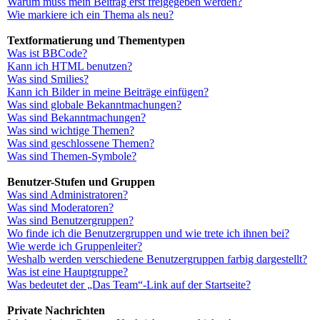
Warum muss mein Beitrag erst freigegeben werden?
Wie markiere ich ein Thema als neu?
Textformatierung und Thementypen
Was ist BBCode?
Kann ich HTML benutzen?
Was sind Smilies?
Kann ich Bilder in meine Beiträge einfügen?
Was sind globale Bekanntmachungen?
Was sind Bekanntmachungen?
Was sind wichtige Themen?
Was sind geschlossene Themen?
Was sind Themen-Symbole?
Benutzer-Stufen und Gruppen
Was sind Administratoren?
Was sind Moderatoren?
Was sind Benutzergruppen?
Wo finde ich die Benutzergruppen und wie trete ich ihnen bei?
Wie werde ich Gruppenleiter?
Weshalb werden verschiedene Benutzergruppen farbig dargestellt?
Was ist eine Hauptgruppe?
Was bedeutet der „Das Team“-Link auf der Startseite?
Private Nachrichten