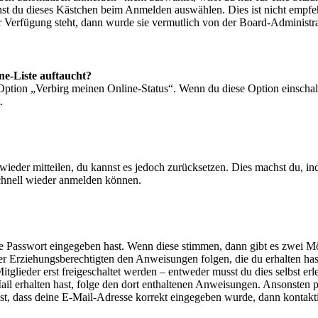
nst du dieses Kästchen beim Anmelden auswählen. Dies ist nicht empf
ur Verfügung steht, dann wurde sie vermutlich von der Board-Administra
ne-Liste auftaucht?
 Option „Verbirg meinen Online-Status“. Wenn du diese Option einschal
.
t wieder mitteilen, du kannst es jedoch zurücksetzen. Dies machst du, 
schnell wieder anmelden können.
ige Passwort eingegeben hast. Wenn diese stimmen, dann gibt es zwei 
iner Erziehungsberechtigten den Anweisungen folgen, die du erhalten hast
glieder erst freigeschaltet werden – entweder musst du dies selbst erl
-Mail erhalten hast, folge den dort enthaltenen Anweisungen. Ansonsten
st, dass deine E-Mail-Adresse korrekt eingegeben wurde, dann kontakti