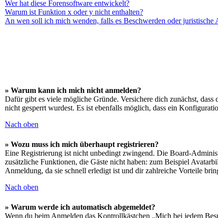
Wer hat diese Forensoftware entwickelt?
Warum ist Funktion x oder y nicht enthalten?
An wen soll ich mich wenden, falls es Beschwerden oder juristische
» Warum kann ich mich nicht anmelden?
Dafür gibt es viele mögliche Gründe. Versichere dich zunächst, dass 
nicht gesperrt wurdest. Es ist ebenfalls möglich, dass ein Konfigurat
Nach oben
» Wozu muss ich mich überhaupt registrieren?
Eine Registrierung ist nicht unbedingt zwingend. Die Board-Administrat
zusätzliche Funktionen, die Gäste nicht haben: zum Beispiel Avatarbi
Anmeldung, da sie schnell erledigt ist und dir zahlreiche Vorteile brin
Nach oben
» Warum werde ich automatisch abgemeldet?
Wenn du beim Anmelden das Kontrollkästchen „Mich bei jedem Besuch