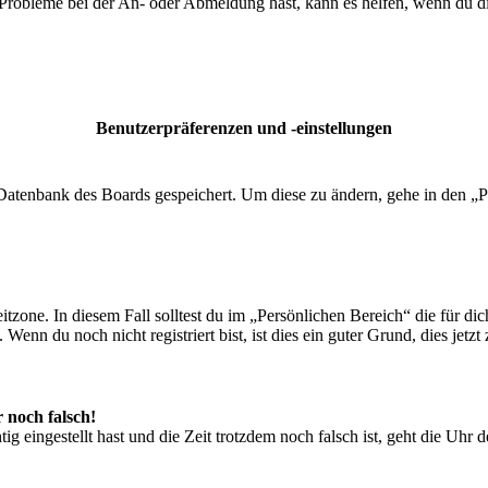
 Probleme bei der An- oder Abmeldung hast, kann es helfen, wenn du d
Benutzerpräferenzen und -einstellungen
r Datenbank des Boards gespeichert. Um diese zu ändern, gehe in den „P
tzone. In diesem Fall solltest du im „Persönlichen Bereich“ die für dich
enn du noch nicht registriert bist, ist dies ein guter Grund, dies jetzt 
r noch falsch!
ig eingestellt hast und die Zeit trotzdem noch falsch ist, geht die Uhr 