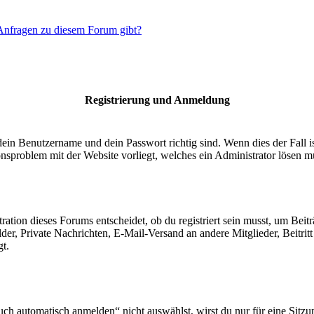
 Anfragen zu diesem Forum gibt?
Registrierung und Anmeldung
dein Benutzername und dein Passwort richtig sind. Wenn dies der Fall 
ionsproblem mit der Website vorliegt, welches ein Administrator lösen m
ion dieses Forums entscheidet, ob du registriert sein musst, um Beiträge
lder, Private Nachrichten, E-Mail-Versand an andere Mitglieder, Beitri
gt.
 automatisch anmelden“ nicht auswählst, wirst du nur für eine Sitzu