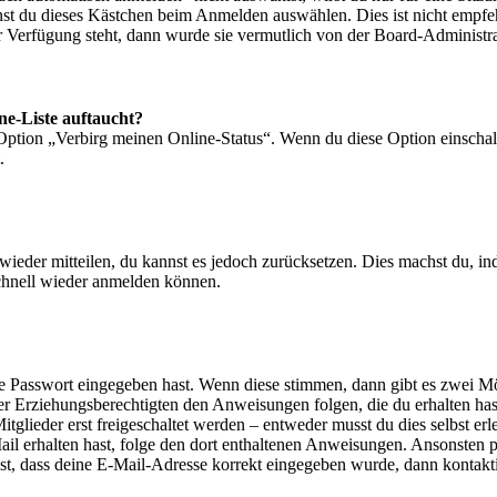
nst du dieses Kästchen beim Anmelden auswählen. Dies ist nicht empf
ur Verfügung steht, dann wurde sie vermutlich von der Board-Administra
ne-Liste auftaucht?
 Option „Verbirg meinen Online-Status“. Wenn du diese Option einschal
.
t wieder mitteilen, du kannst es jedoch zurücksetzen. Dies machst du, 
schnell wieder anmelden können.
ige Passwort eingegeben hast. Wenn diese stimmen, dann gibt es zwei 
iner Erziehungsberechtigten den Anweisungen folgen, die du erhalten hast
glieder erst freigeschaltet werden – entweder musst du dies selbst erl
-Mail erhalten hast, folge den dort enthaltenen Anweisungen. Ansonsten
st, dass deine E-Mail-Adresse korrekt eingegeben wurde, dann kontakti