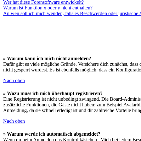
Wer hat diese Forensoftware entwickelt?
Warum ist Funktion x oder y nicht enthalten?
An wen soll ich mich wenden, falls es Beschwerden oder juristische
» Warum kann ich mich nicht anmelden?
Dafür gibt es viele mögliche Gründe. Versichere dich zunächst, dass 
nicht gesperrt wurdest. Es ist ebenfalls möglich, dass ein Konfigurat
Nach oben
» Wozu muss ich mich überhaupt registrieren?
Eine Registrierung ist nicht unbedingt zwingend. Die Board-Administrat
zusätzliche Funktionen, die Gäste nicht haben: zum Beispiel Avatarbi
Anmeldung, da sie schnell erledigt ist und dir zahlreiche Vorteile brin
Nach oben
» Warum werde ich automatisch abgemeldet?
Wenn du beim Anmelden das Kontrollkästchen „Mich bei jedem Besuch