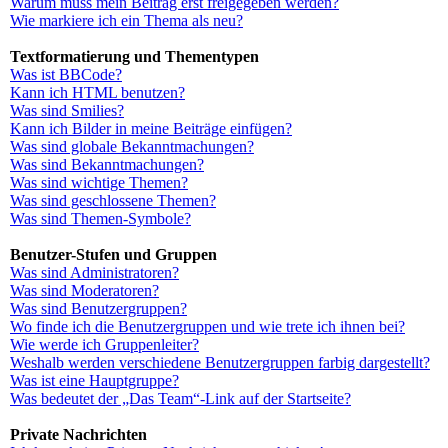
Warum muss mein Beitrag erst freigegeben werden?
Wie markiere ich ein Thema als neu?
Textformatierung und Thementypen
Was ist BBCode?
Kann ich HTML benutzen?
Was sind Smilies?
Kann ich Bilder in meine Beiträge einfügen?
Was sind globale Bekanntmachungen?
Was sind Bekanntmachungen?
Was sind wichtige Themen?
Was sind geschlossene Themen?
Was sind Themen-Symbole?
Benutzer-Stufen und Gruppen
Was sind Administratoren?
Was sind Moderatoren?
Was sind Benutzergruppen?
Wo finde ich die Benutzergruppen und wie trete ich ihnen bei?
Wie werde ich Gruppenleiter?
Weshalb werden verschiedene Benutzergruppen farbig dargestellt?
Was ist eine Hauptgruppe?
Was bedeutet der „Das Team“-Link auf der Startseite?
Private Nachrichten