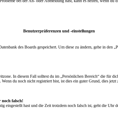
 Probleme bei der An- oder Abmeldung hast, kann es helfen, wenn du d
Benutzerpräferenzen und -einstellungen
r Datenbank des Boards gespeichert. Um diese zu ändern, gehe in den „P
tzone. In diesem Fall solltest du im „Persönlichen Bereich“ die für dich
enn du noch nicht registriert bist, ist dies ein guter Grund, dies jetzt 
r noch falsch!
ig eingestellt hast und die Zeit trotzdem noch falsch ist, geht die Uhr 