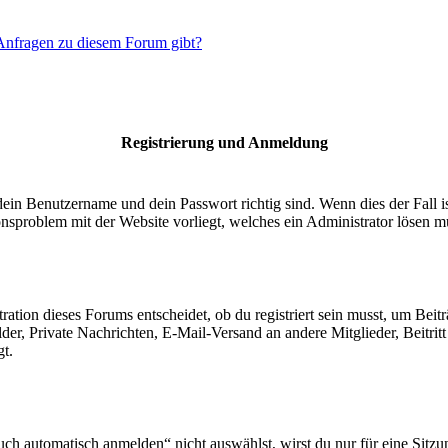
 Anfragen zu diesem Forum gibt?
Registrierung und Anmeldung
dein Benutzername und dein Passwort richtig sind. Wenn dies der Fall 
ionsproblem mit der Website vorliegt, welches ein Administrator lösen m
ion dieses Forums entscheidet, ob du registriert sein musst, um Beiträge
lder, Private Nachrichten, E-Mail-Versand an andere Mitglieder, Beitri
gt.
 automatisch anmelden“ nicht auswählst, wirst du nur für eine Sitzu