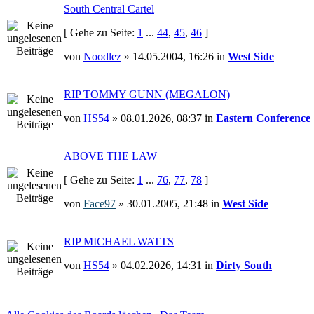
South Central Cartel
[ Gehe zu Seite:
1
...
44
,
45
,
46
]
von
Noodlez
» 14.05.2004, 16:26 in
West Side
RIP TOMMY GUNN (MEGALON)
von
HS54
» 08.01.2026, 08:37 in
Eastern Conference
ABOVE THE LAW
[ Gehe zu Seite:
1
...
76
,
77
,
78
]
von
Face97
» 30.01.2005, 21:48 in
West Side
RIP MICHAEL WATTS
von
HS54
» 04.02.2026, 14:31 in
Dirty South