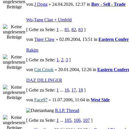
von
J Dogg
» 24.04.2026, 12:37 in
Buy - Sell - Trade
Wu-Tang Clan + Umfeld
[ Gehe zu Seite:
1
...
81
,
82
,
83
]
von
Tiger Claw
» 02.09.2004, 15:51 in
Eastern Confer
Rakim
[ Gehe zu Seite:
1
,
2
,
3
]
von
Cpt Crook
» 20.01.2004, 12:26 in
Eastern Confer
DAZ DILLINGER
[ Gehe zu Seite:
1
...
16
,
17
,
18
]
von
Face97
» 11.07.2006, 11:04 in
West Side
R.I.P. Thread
[ Gehe zu Seite:
1
...
105
,
106
,
107
]