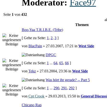
Moderator:
Face97
Seite
1
von
432
a
Themen
Boo-Yaa T.R.I.B.E. (Tribe)
[ Gehe zu Seite:
1
,
2
,
3
]
von
BlacPain
» 27.03.2007, 17:21 in
West Side
DPGC
[ Gehe zu Seite:
1
...
64
,
65
,
66
]
von
Tekz
» 27.03.2004, 23:36 in
West Side
Was hört ihr gerade? -- Part 5
[ Gehe zu Seite:
1
...
290
,
291
,
292
]
von
Cpt Crook
» 29.03.2013, 15:50 in
General Discuss
Chicano Rap