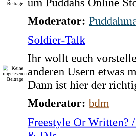
um Puddahs Online St
Moderator:
Puddahm
Soldier-Talk
Ihr wollt euch vorstell
anderen Usern etwas m
Dann ist hier der richti
Moderator:
bdm
Freestyle Or Written? 
& DJs