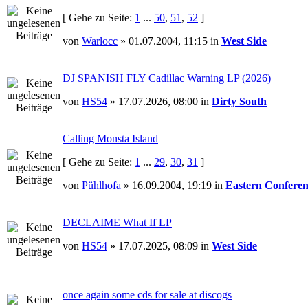
[ Gehe zu Seite:
1
...
50
,
51
,
52
]
von
Warlocc
» 01.07.2004, 11:15 in
West Side
DJ SPANISH FLY Cadillac Warning LP (2026)
von
HS54
» 17.07.2026, 08:00 in
Dirty South
Calling Monsta Island
[ Gehe zu Seite:
1
...
29
,
30
,
31
]
von
Pühlhofa
» 16.09.2004, 19:19 in
Eastern Conferen
DECLAIME What If LP
von
HS54
» 17.07.2025, 08:09 in
West Side
once again some cds for sale at discogs