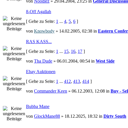
von
Noodlez
» 29.04.2004, 23:25 in
General Discussio
8-Off Agallah
[ Gehe zu Seite:
1
...
4
,
5
,
6
]
von
Knowbody
» 14.02.2005, 02:38 in
Eastern Confer
RAS KASS...
[ Gehe zu Seite:
1
...
15
,
16
,
17
]
von
Tha Dude
» 06.01.2004, 00:54 in
West Side
Ebay Auktionen
[ Gehe zu Seite:
1
...
412
,
413
,
414
]
von
Commander Keen
» 06.12.2003, 12:08 in
Buy - Sel
Bubba Mane
von
GlockMane88
» 18.12.2025, 18:32 in
Dirty South