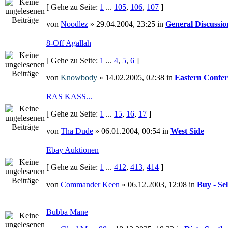
[ Gehe zu Seite:
1
...
105
,
106
,
107
]
von
Noodlez
» 29.04.2004, 23:25 in
General Discussio
8-Off Agallah
[ Gehe zu Seite:
1
...
4
,
5
,
6
]
von
Knowbody
» 14.02.2005, 02:38 in
Eastern Confer
RAS KASS...
[ Gehe zu Seite:
1
...
15
,
16
,
17
]
von
Tha Dude
» 06.01.2004, 00:54 in
West Side
Ebay Auktionen
[ Gehe zu Seite:
1
...
412
,
413
,
414
]
von
Commander Keen
» 06.12.2003, 12:08 in
Buy - Sel
Bubba Mane