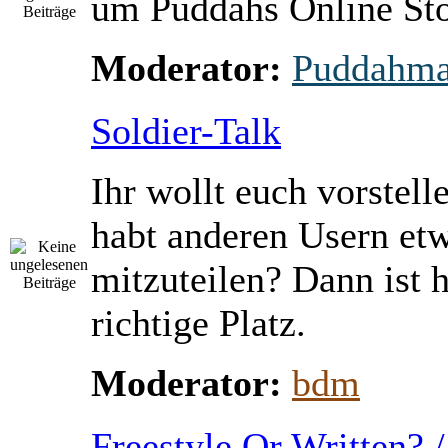
um Puddahs Online St
Moderator:
Puddahm
Soldier-Talk
Ihr wollt euch vorstell
habt anderen Usern et
mitzuteilen? Dann ist h
richtige Platz.
Moderator:
bdm
Freestyle Or Written? 