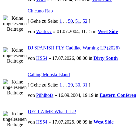
Chicano Rap
[ Gehe zu Seite:
1
...
50
,
51
,
52
]
von
Warlocc
» 01.07.2004, 11:15 in
West Side
DJ SPANISH FLY Cadillac Warning LP (2026)
von
HS54
» 17.07.2026, 08:00 in
Dirty South
Calling Monsta Island
[ Gehe zu Seite:
1
...
29
,
30
,
31
]
von
Pühlhofa
» 16.09.2004, 19:19 in
Eastern Conferen
DECLAIME What If LP
von
HS54
» 17.07.2025, 08:09 in
West Side