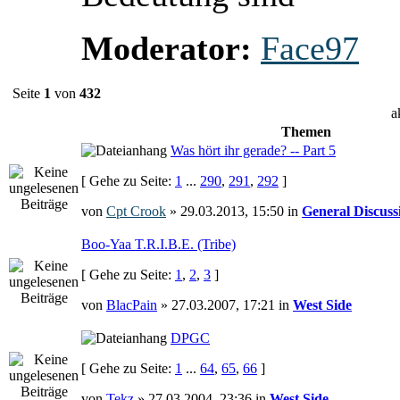
Moderator:
Face97
Seite
1
von
432
a
Themen
Was hört ihr gerade? -- Part 5
[ Gehe zu Seite:
1
...
290
,
291
,
292
]
von
Cpt Crook
» 29.03.2013, 15:50 in
General Discuss
Boo-Yaa T.R.I.B.E. (Tribe)
[ Gehe zu Seite:
1
,
2
,
3
]
von
BlacPain
» 27.03.2007, 17:21 in
West Side
DPGC
[ Gehe zu Seite:
1
...
64
,
65
,
66
]
von
Tekz
» 27.03.2004, 23:36 in
West Side