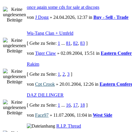
once again some cds for sale at discogs
von
J Dogg
» 24.04.2026, 12:37 in
Buy - Sell - Trade
Wu-Tang Clan + Umfeld
[ Gehe zu Seite:
1
...
81
,
82
,
83
]
von
Tiger Claw
» 02.09.2004, 15:51 in
Eastern Confer
Rakim
[ Gehe zu Seite:
1
,
2
,
3
]
von
Cpt Crook
» 20.01.2004, 12:26 in
Eastern Confer
DAZ DILLINGER
[ Gehe zu Seite:
1
...
16
,
17
,
18
]
von
Face97
» 11.07.2006, 11:04 in
West Side
R.I.P. Thread