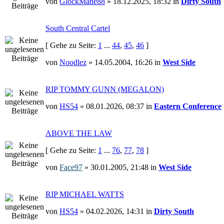
von
GlockMane88
» 18.12.2025, 18:32 in
Dirty South
South Central Cartel
[ Gehe zu Seite:
1
...
44
,
45
,
46
]
von
Noodlez
» 14.05.2004, 16:26 in
West Side
RIP TOMMY GUNN (MEGALON)
von
HS54
» 08.01.2026, 08:37 in
Eastern Conference
ABOVE THE LAW
[ Gehe zu Seite:
1
...
76
,
77
,
78
]
von
Face97
» 30.01.2005, 21:48 in
West Side
RIP MICHAEL WATTS
von
HS54
» 04.02.2026, 14:31 in
Dirty South