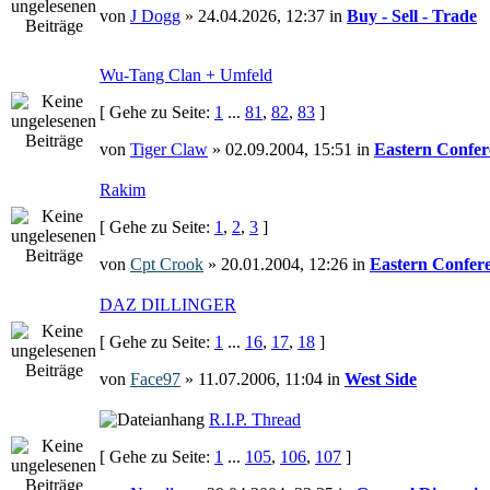
von
J Dogg
» 24.04.2026, 12:37 in
Buy - Sell - Trade
Wu-Tang Clan + Umfeld
[ Gehe zu Seite:
1
...
81
,
82
,
83
]
von
Tiger Claw
» 02.09.2004, 15:51 in
Eastern Confer
Rakim
[ Gehe zu Seite:
1
,
2
,
3
]
von
Cpt Crook
» 20.01.2004, 12:26 in
Eastern Confer
DAZ DILLINGER
[ Gehe zu Seite:
1
...
16
,
17
,
18
]
von
Face97
» 11.07.2006, 11:04 in
West Side
R.I.P. Thread
[ Gehe zu Seite:
1
...
105
,
106
,
107
]