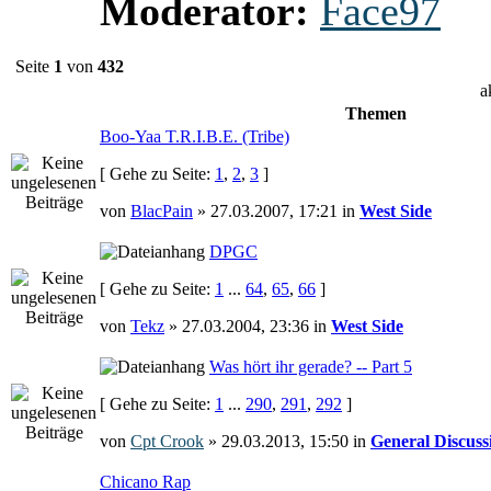
Moderator:
Face97
Seite
1
von
432
a
Themen
Boo-Yaa T.R.I.B.E. (Tribe)
[ Gehe zu Seite:
1
,
2
,
3
]
von
BlacPain
» 27.03.2007, 17:21 in
West Side
DPGC
[ Gehe zu Seite:
1
...
64
,
65
,
66
]
von
Tekz
» 27.03.2004, 23:36 in
West Side
Was hört ihr gerade? -- Part 5
[ Gehe zu Seite:
1
...
290
,
291
,
292
]
von
Cpt Crook
» 29.03.2013, 15:50 in
General Discuss
Chicano Rap