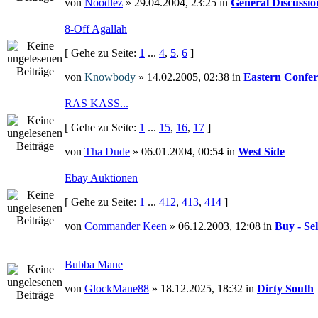
von
Noodlez
» 29.04.2004, 23:25 in
General Discussio
8-Off Agallah
[ Gehe zu Seite:
1
...
4
,
5
,
6
]
von
Knowbody
» 14.02.2005, 02:38 in
Eastern Confer
RAS KASS...
[ Gehe zu Seite:
1
...
15
,
16
,
17
]
von
Tha Dude
» 06.01.2004, 00:54 in
West Side
Ebay Auktionen
[ Gehe zu Seite:
1
...
412
,
413
,
414
]
von
Commander Keen
» 06.12.2003, 12:08 in
Buy - Sel
Bubba Mane
von
GlockMane88
» 18.12.2025, 18:32 in
Dirty South