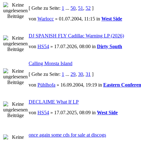
[ Gehe zu Seite:
1
...
50
,
51
,
52
]
von
Warlocc
» 01.07.2004, 11:15 in
West Side
DJ SPANISH FLY Cadillac Warning LP (2026)
von
HS54
» 17.07.2026, 08:00 in
Dirty South
Calling Monsta Island
[ Gehe zu Seite:
1
...
29
,
30
,
31
]
von
Pühlhofa
» 16.09.2004, 19:19 in
Eastern Conferen
DECLAIME What If LP
von
HS54
» 17.07.2025, 08:09 in
West Side
once again some cds for sale at discogs