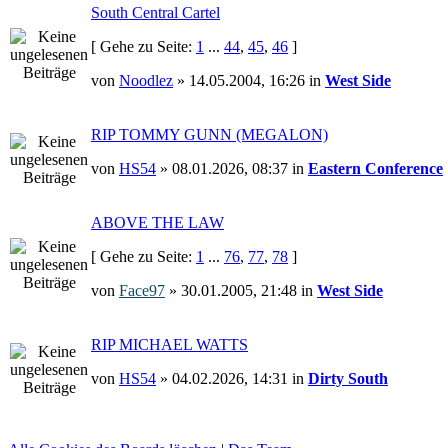
South Central Cartel
[ Gehe zu Seite:
1
...
44
,
45
,
46
]
von
Noodlez
» 14.05.2004, 16:26 in
West Side
RIP TOMMY GUNN (MEGALON)
von
HS54
» 08.01.2026, 08:37 in
Eastern Conference
ABOVE THE LAW
[ Gehe zu Seite:
1
...
76
,
77
,
78
]
von
Face97
» 30.01.2005, 21:48 in
West Side
RIP MICHAEL WATTS
von
HS54
» 04.02.2026, 14:31 in
Dirty South