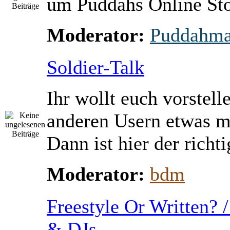
um Puddahs Online St
Moderator:
Puddahm
Soldier-Talk
Ihr wollt euch vorstell
anderen Usern etwas m
Dann ist hier der richti
Moderator:
bdm
Freestyle Or Written? 
& DJs