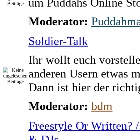
um Puddahs Online St
Moderator:
Puddahm
Soldier-Talk
Ihr wollt euch vorstell
anderen Usern etwas m
Dann ist hier der richti
Moderator:
bdm
Freestyle Or Written? 
& DJs