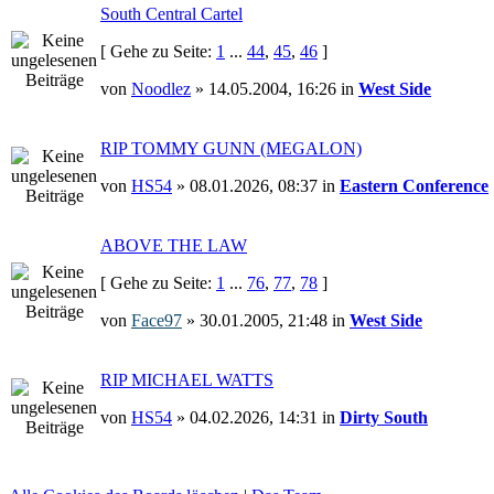
South Central Cartel
[ Gehe zu Seite:
1
...
44
,
45
,
46
]
von
Noodlez
» 14.05.2004, 16:26 in
West Side
RIP TOMMY GUNN (MEGALON)
von
HS54
» 08.01.2026, 08:37 in
Eastern Conference
ABOVE THE LAW
[ Gehe zu Seite:
1
...
76
,
77
,
78
]
von
Face97
» 30.01.2005, 21:48 in
West Side
RIP MICHAEL WATTS
von
HS54
» 04.02.2026, 14:31 in
Dirty South