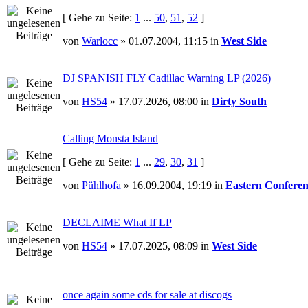
[ Gehe zu Seite:
1
...
50
,
51
,
52
]
von
Warlocc
» 01.07.2004, 11:15 in
West Side
DJ SPANISH FLY Cadillac Warning LP (2026)
von
HS54
» 17.07.2026, 08:00 in
Dirty South
Calling Monsta Island
[ Gehe zu Seite:
1
...
29
,
30
,
31
]
von
Pühlhofa
» 16.09.2004, 19:19 in
Eastern Conferen
DECLAIME What If LP
von
HS54
» 17.07.2025, 08:09 in
West Side
once again some cds for sale at discogs