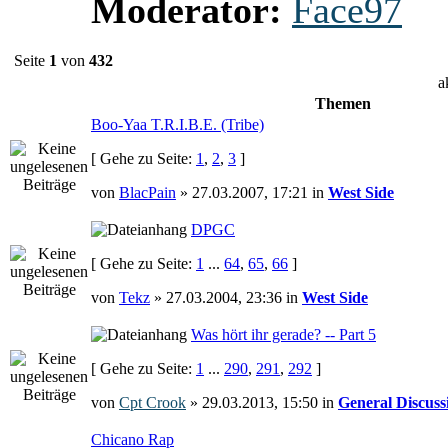
Moderator:
Face97
Seite
1
von
432
a
Themen
Boo-Yaa T.R.I.B.E. (Tribe)
[ Gehe zu Seite:
1
,
2
,
3
]
von
BlacPain
» 27.03.2007, 17:21 in
West Side
DPGC
[ Gehe zu Seite:
1
...
64
,
65
,
66
]
von
Tekz
» 27.03.2004, 23:36 in
West Side
Was hört ihr gerade? -- Part 5
[ Gehe zu Seite:
1
...
290
,
291
,
292
]
von
Cpt Crook
» 29.03.2013, 15:50 in
General Discuss
Chicano Rap