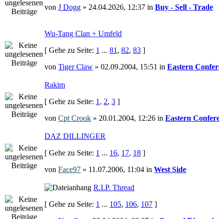
von
J Dogg
» 24.04.2026, 12:37 in
Buy - Sell - Trade
Wu-Tang Clan + Umfeld
[ Gehe zu Seite:
1
...
81
,
82
,
83
]
von
Tiger Claw
» 02.09.2004, 15:51 in
Eastern Confer
Rakim
[ Gehe zu Seite:
1
,
2
,
3
]
von
Cpt Crook
» 20.01.2004, 12:26 in
Eastern Confer
DAZ DILLINGER
[ Gehe zu Seite:
1
...
16
,
17
,
18
]
von
Face97
» 11.07.2006, 11:04 in
West Side
R.I.P. Thread
[ Gehe zu Seite:
1
...
105
,
106
,
107
]