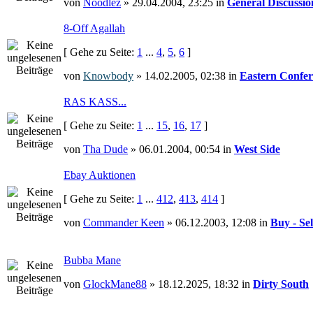
von
Noodlez
» 29.04.2004, 23:25 in
General Discussio
8-Off Agallah
[ Gehe zu Seite:
1
...
4
,
5
,
6
]
von
Knowbody
» 14.02.2005, 02:38 in
Eastern Confer
RAS KASS...
[ Gehe zu Seite:
1
...
15
,
16
,
17
]
von
Tha Dude
» 06.01.2004, 00:54 in
West Side
Ebay Auktionen
[ Gehe zu Seite:
1
...
412
,
413
,
414
]
von
Commander Keen
» 06.12.2003, 12:08 in
Buy - Sel
Bubba Mane
von
GlockMane88
» 18.12.2025, 18:32 in
Dirty South