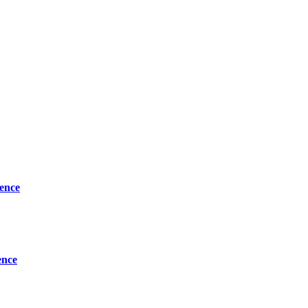
ence
ence