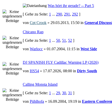
Was hört ihr gerade? -- Part 5
[ Gehe zu Seite:
1
...
290
,
291
,
292
]
von
Cpt Crook
» 29.03.2013, 15:50 in
General Discuss
Chicano Rap
[ Gehe zu Seite:
1
...
50
,
51
,
52
]
von
Warlocc
» 01.07.2004, 11:15 in
West Side
DJ SPANISH FLY Cadillac Warning LP (2026)
von
HS54
» 17.07.2026, 08:00 in
Dirty South
Calling Monsta Island
[ Gehe zu Seite:
1
...
29
,
30
,
31
]
von
Pühlhofa
» 16.09.2004, 19:19 in
Eastern Conferen