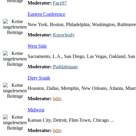
Moderator:
Face97
Eastern Conference
New York, Boston, Philadelphia, Washington, Baltimore 
Moderator:
Knowbody
West Side
Sacramento, L.A., San Diego, Las Vegas, Oakland, San F
Moderator:
Puddahmaan
Dirty South
Houston, Dallas, Memphis, New Orleans, Atlanta, Miami
Moderator:
bdm
Midwest
Kansas City, Detroit, Flint-Town, Chicago ...
Moderator:
bdm