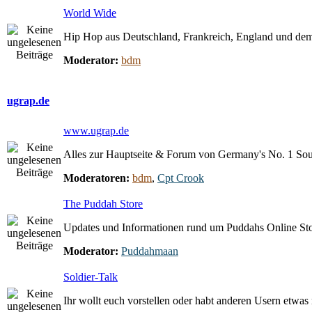
World Wide
Hip Hop aus Deutschland, Frankreich, England und dem
Moderator:
bdm
ugrap.de
www.ugrap.de
Alles zur Hauptseite & Forum von Germany's No. 1 So
Moderatoren:
bdm
,
Cpt Crook
The Puddah Store
Updates und Informationen rund um Puddahs Online St
Moderator:
Puddahmaan
Soldier-Talk
Ihr wollt euch vorstellen oder habt anderen Usern etwas m