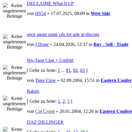
DECLAIME What If LP
von
HS54
» 17.07.2025, 08:09 in
West Side
once again some cds for sale at discogs
von
J Dogg
» 24.04.2026, 12:37 in
Buy - Sell - Trade
Wu-Tang Clan + Umfeld
[ Gehe zu Seite:
1
...
81
,
82
,
83
]
von
Tiger Claw
» 02.09.2004, 15:51 in
Eastern Confer
Rakim
[ Gehe zu Seite:
1
,
2
,
3
]
von
Cpt Crook
» 20.01.2004, 12:26 in
Eastern Confer
DAZ DILLINGER