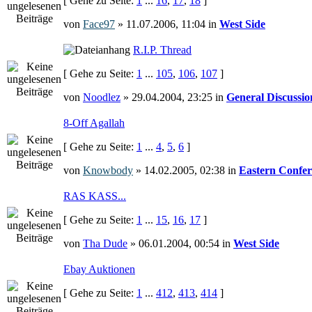
[ Gehe zu Seite:
1
...
16
,
17
,
18
]
von
Face97
» 11.07.2006, 11:04 in
West Side
R.I.P. Thread
[ Gehe zu Seite:
1
...
105
,
106
,
107
]
von
Noodlez
» 29.04.2004, 23:25 in
General Discussio
8-Off Agallah
[ Gehe zu Seite:
1
...
4
,
5
,
6
]
von
Knowbody
» 14.02.2005, 02:38 in
Eastern Confer
RAS KASS...
[ Gehe zu Seite:
1
...
15
,
16
,
17
]
von
Tha Dude
» 06.01.2004, 00:54 in
West Side
Ebay Auktionen
[ Gehe zu Seite:
1
...
412
,
413
,
414
]