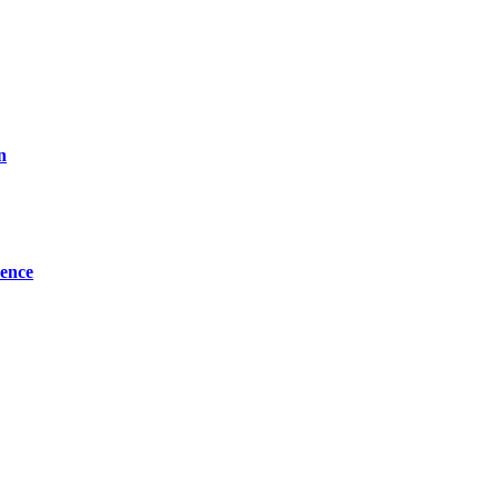
n
ence