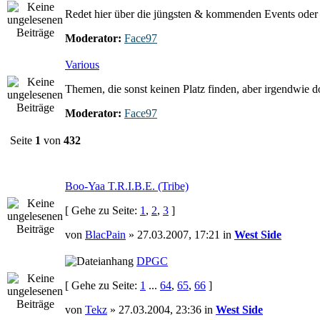
Redet hier über die jüngsten & kommenden Events oder e
Moderator:
Face97
Various
Themen, die sonst keinen Platz finden, aber irgendwie 
Moderator:
Face97
Seite
1
von
432
Boo-Yaa T.R.I.B.E. (Tribe)
[ Gehe zu Seite:
1
,
2
,
3
]
von
BlacPain
» 27.03.2007, 17:21 in
West Side
DPGC
[ Gehe zu Seite:
1
...
64
,
65
,
66
]
von
Tekz
» 27.03.2004, 23:36 in
West Side