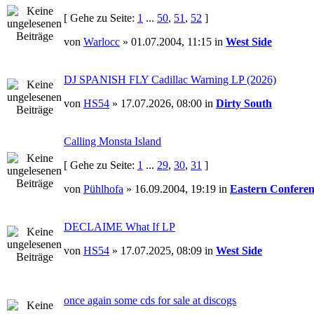
[ Gehe zu Seite:
1
...
50
,
51
,
52
]
von
Warlocc
» 01.07.2004, 11:15 in
West Side
DJ SPANISH FLY Cadillac Warning LP (2026)
von
HS54
» 17.07.2026, 08:00 in
Dirty South
Calling Monsta Island
[ Gehe zu Seite:
1
...
29
,
30
,
31
]
von
Pühlhofa
» 16.09.2004, 19:19 in
Eastern Conferen
DECLAIME What If LP
von
HS54
» 17.07.2025, 08:09 in
West Side
once again some cds for sale at discogs