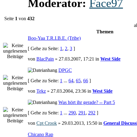
Moderator:
Face97
Seite
1
von
432
a
Themen
Boo-Yaa T.R.I.B.E. (Tribe)
[ Gehe zu Seite:
1
,
2
,
3
]
von
BlacPain
» 27.03.2007, 17:21 in
West Side
DPGC
[ Gehe zu Seite:
1
...
64
,
65
,
66
]
von
Tekz
» 27.03.2004, 23:36 in
West Side
Was hört ihr gerade? -- Part 5
[ Gehe zu Seite:
1
...
290
,
291
,
292
]
von
Cpt Crook
» 29.03.2013, 15:50 in
General Discuss
Chicano Rap