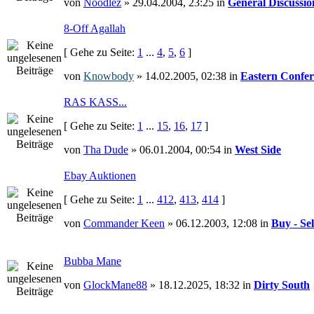
von
Noodlez
» 29.04.2004, 23:25 in
General Discussio
8-Off Agallah
[ Gehe zu Seite:
1
...
4
,
5
,
6
]
von
Knowbody
» 14.02.2005, 02:38 in
Eastern Confer
RAS KASS...
[ Gehe zu Seite:
1
...
15
,
16
,
17
]
von
Tha Dude
» 06.01.2004, 00:54 in
West Side
Ebay Auktionen
[ Gehe zu Seite:
1
...
412
,
413
,
414
]
von
Commander Keen
» 06.12.2003, 12:08 in
Buy - Sel
Bubba Mane
von
GlockMane88
» 18.12.2025, 18:32 in
Dirty South