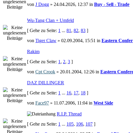
von
J Dogg
» 24.04.2026, 12:37 in
Buy - Sell - Trade
Wu-Tang Clan + Umfeld
[ Gehe zu Seite:
1
...
81
,
82
,
83
]
von
Tiger Claw
» 02.09.2004, 15:51 in
Eastern Confer
Rakim
[ Gehe zu Seite:
1
,
2
,
3
]
von
Cpt Crook
» 20.01.2004, 12:26 in
Eastern Confer
DAZ DILLINGER
[ Gehe zu Seite:
1
...
16
,
17
,
18
]
von
Face97
» 11.07.2006, 11:04 in
West Side
R.I.P. Thread
[ Gehe zu Seite:
1
...
105
,
106
,
107
]