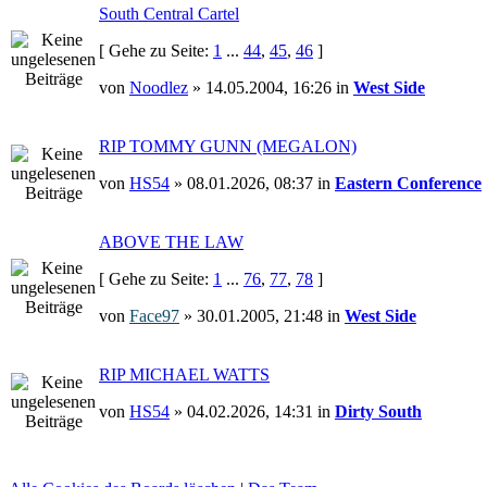
South Central Cartel
[ Gehe zu Seite:
1
...
44
,
45
,
46
]
von
Noodlez
» 14.05.2004, 16:26 in
West Side
RIP TOMMY GUNN (MEGALON)
von
HS54
» 08.01.2026, 08:37 in
Eastern Conference
ABOVE THE LAW
[ Gehe zu Seite:
1
...
76
,
77
,
78
]
von
Face97
» 30.01.2005, 21:48 in
West Side
RIP MICHAEL WATTS
von
HS54
» 04.02.2026, 14:31 in
Dirty South