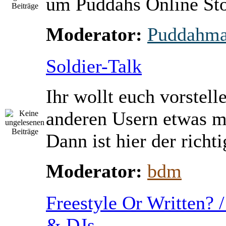
um Puddahs Online St
Moderator:
Puddahm
Soldier-Talk
Ihr wollt euch vorstell
anderen Usern etwas m
Dann ist hier der richti
Moderator:
bdm
Freestyle Or Written? 
& DJs