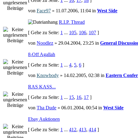
[ Gehe zu Seite:
1
...
16
,
17
,
18
]
von
Face97
» 11.07.2006, 11:04 in
West Side
R.I.P. Thread
[ Gehe zu Seite:
1
...
105
,
106
,
107
]
von
Noodlez
» 29.04.2004, 23:25 in
General Discussio
8-Off Agallah
[ Gehe zu Seite:
1
...
4
,
5
,
6
]
von
Knowbody
» 14.02.2005, 02:38 in
Eastern Confer
RAS KASS...
[ Gehe zu Seite:
1
...
15
,
16
,
17
]
von
Tha Dude
» 06.01.2004, 00:54 in
West Side
Ebay Auktionen
[ Gehe zu Seite:
1
...
412
,
413
,
414
]