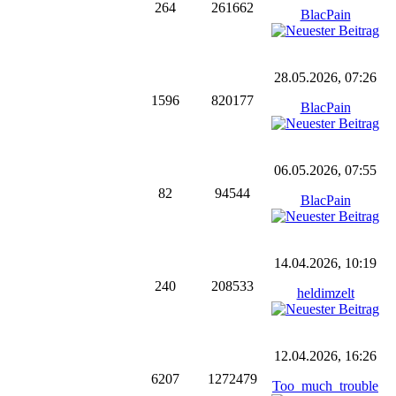
264
261662
BlacPain
28.05.2026, 07:26
1596
820177
BlacPain
06.05.2026, 07:55
82
94544
BlacPain
14.04.2026, 10:19
240
208533
heldimzelt
12.04.2026, 16:26
6207
1272479
Too_much_trouble