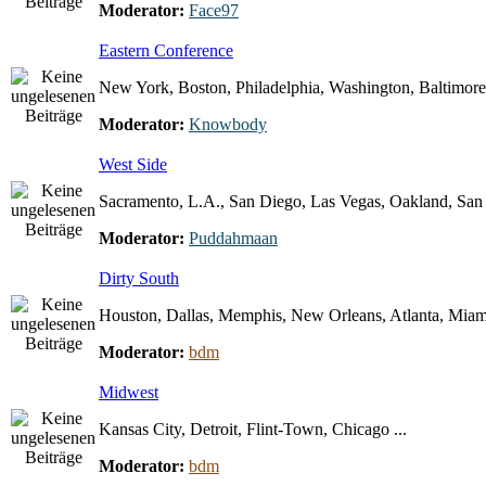
Moderator:
Face97
Eastern Conference
New York, Boston, Philadelphia, Washington, Baltimore 
Moderator:
Knowbody
West Side
Sacramento, L.A., San Diego, Las Vegas, Oakland, San F
Moderator:
Puddahmaan
Dirty South
Houston, Dallas, Memphis, New Orleans, Atlanta, Miami
Moderator:
bdm
Midwest
Kansas City, Detroit, Flint-Town, Chicago ...
Moderator:
bdm