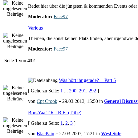
Redet hier über die jüngsten & kommenden Events oder e
Moderator:
Face97
Various
Themen, die sonst keinen Platz finden, aber irgendwie 
Moderator:
Face97
Seite
1
von
432
Was hört ihr gerade? -- Part 5
[ Gehe zu Seite:
1
...
290
,
291
,
292
]
von
Cpt Crook
» 29.03.2013, 15:50 in
General Discuss
Boo-Yaa T.R.I.B.E. (Tribe)
[ Gehe zu Seite:
1
,
2
,
3
]
von
BlacPain
» 27.03.2007, 17:21 in
West Side