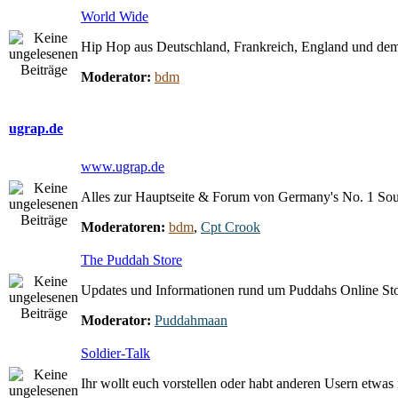
World Wide
Hip Hop aus Deutschland, Frankreich, England und dem
Moderator:
bdm
ugrap.de
www.ugrap.de
Alles zur Hauptseite & Forum von Germany's No. 1 So
Moderatoren:
bdm
,
Cpt Crook
The Puddah Store
Updates und Informationen rund um Puddahs Online St
Moderator:
Puddahmaan
Soldier-Talk
Ihr wollt euch vorstellen oder habt anderen Usern etwas m