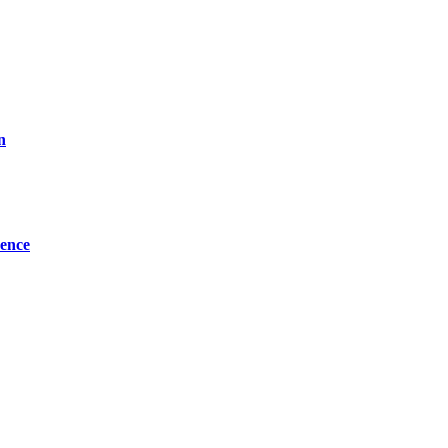
n
ence