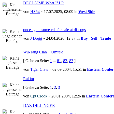
DECLAIME What If LP
von
HS54
» 17.07.2025, 08:09 in
West Side
once again some cds for sale at discogs
von
J Dogg
» 24.04.2026, 12:37 in
Buy - Sell - Trade
Wu-Tang Clan + Umfeld
[ Gehe zu Seite:
1
...
81
,
82
,
83
]
von
Tiger Claw
» 02.09.2004, 15:51 in
Eastern Confer
Rakim
[ Gehe zu Seite:
1
,
2
,
3
]
von
Cpt Crook
» 20.01.2004, 12:26 in
Eastern Confer
DAZ DILLINGER