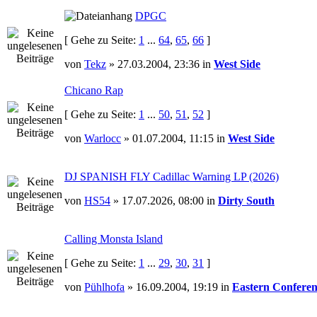
DPGC
[ Gehe zu Seite:
1
...
64
,
65
,
66
]
von
Tekz
» 27.03.2004, 23:36 in
West Side
Chicano Rap
[ Gehe zu Seite:
1
...
50
,
51
,
52
]
von
Warlocc
» 01.07.2004, 11:15 in
West Side
DJ SPANISH FLY Cadillac Warning LP (2026)
von
HS54
» 17.07.2026, 08:00 in
Dirty South
Calling Monsta Island
[ Gehe zu Seite:
1
...
29
,
30
,
31
]
von
Pühlhofa
» 16.09.2004, 19:19 in
Eastern Conferen