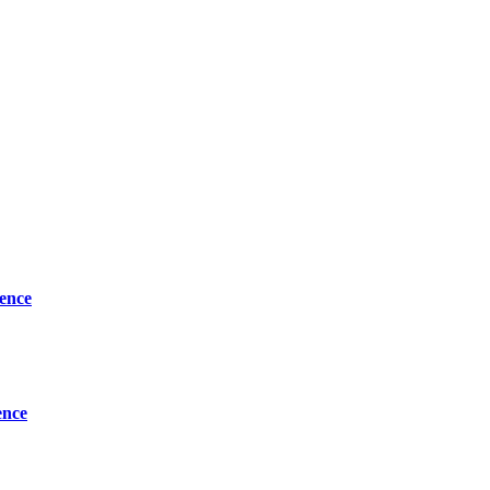
ence
ence