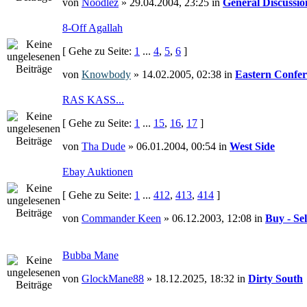
von
Noodlez
» 29.04.2004, 23:25 in
General Discussio
8-Off Agallah
[ Gehe zu Seite:
1
...
4
,
5
,
6
]
von
Knowbody
» 14.02.2005, 02:38 in
Eastern Confer
RAS KASS...
[ Gehe zu Seite:
1
...
15
,
16
,
17
]
von
Tha Dude
» 06.01.2004, 00:54 in
West Side
Ebay Auktionen
[ Gehe zu Seite:
1
...
412
,
413
,
414
]
von
Commander Keen
» 06.12.2003, 12:08 in
Buy - Sel
Bubba Mane
von
GlockMane88
» 18.12.2025, 18:32 in
Dirty South