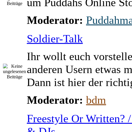
um Puddahs Online St
Moderator:
Puddahm
Soldier-Talk
Ihr wollt euch vorstell
anderen Usern etwas m
Dann ist hier der richti
Moderator:
bdm
Freestyle Or Written? 
& DJs