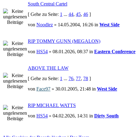
South Central Cartel
[ Gehe zu Seite:
1
...
44
,
45
,
46
]
von
Noodlez
» 14.05.2004, 16:26 in
West Side
RIP TOMMY GUNN (MEGALON)
von
HS54
» 08.01.2026, 08:37 in
Eastern Conference
ABOVE THE LAW
[ Gehe zu Seite:
1
...
76
,
77
,
78
]
von
Face97
» 30.01.2005, 21:48 in
West Side
RIP MICHAEL WATTS
von
HS54
» 04.02.2026, 14:31 in
Dirty South