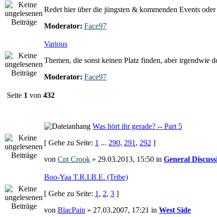
Redet hier über die jüngsten & kommenden Events oder e
Moderator:
Face97
Various
Themen, die sonst keinen Platz finden, aber irgendwie 
Moderator:
Face97
Seite
1
von
432
Was hört ihr gerade? -- Part 5
[ Gehe zu Seite:
1
...
290
,
291
,
292
]
von
Cpt Crook
» 29.03.2013, 15:50 in
General Discuss
Boo-Yaa T.R.I.B.E. (Tribe)
[ Gehe zu Seite:
1
,
2
,
3
]
von
BlacPain
» 27.03.2007, 17:21 in
West Side