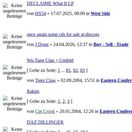
DECLAIME What If LP
von
HS54
» 17.07.2025, 08:09 in
West Side
once again some cds for sale at discogs
von
J Dogg
» 24.04.2026, 12:37 in
Buy - Sell - Trade
Wu-Tang Clan + Umfeld
[ Gehe zu Seite:
1
...
81
,
82
,
83
]
von
Tiger Claw
» 02.09.2004, 15:51 in
Eastern Confer
Rakim
[ Gehe zu Seite:
1
,
2
,
3
]
von
Cpt Crook
» 20.01.2004, 12:26 in
Eastern Confer
DAZ DILLINGER