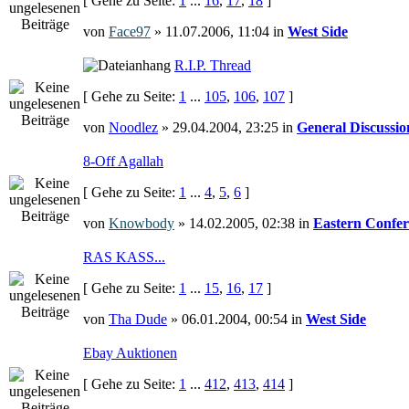
[ Gehe zu Seite:
1
...
16
,
17
,
18
]
von
Face97
» 11.07.2006, 11:04 in
West Side
R.I.P. Thread
[ Gehe zu Seite:
1
...
105
,
106
,
107
]
von
Noodlez
» 29.04.2004, 23:25 in
General Discussio
8-Off Agallah
[ Gehe zu Seite:
1
...
4
,
5
,
6
]
von
Knowbody
» 14.02.2005, 02:38 in
Eastern Confer
RAS KASS...
[ Gehe zu Seite:
1
...
15
,
16
,
17
]
von
Tha Dude
» 06.01.2004, 00:54 in
West Side
Ebay Auktionen
[ Gehe zu Seite:
1
...
412
,
413
,
414
]