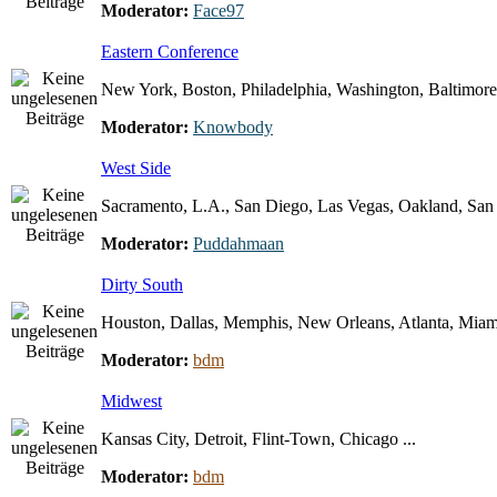
Moderator:
Face97
Eastern Conference
New York, Boston, Philadelphia, Washington, Baltimore 
Moderator:
Knowbody
West Side
Sacramento, L.A., San Diego, Las Vegas, Oakland, San F
Moderator:
Puddahmaan
Dirty South
Houston, Dallas, Memphis, New Orleans, Atlanta, Miami
Moderator:
bdm
Midwest
Kansas City, Detroit, Flint-Town, Chicago ...
Moderator:
bdm