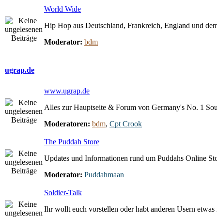
World Wide
Hip Hop aus Deutschland, Frankreich, England und dem
Moderator:
bdm
ugrap.de
www.ugrap.de
Alles zur Hauptseite & Forum von Germany's No. 1 So
Moderatoren:
bdm
,
Cpt Crook
The Puddah Store
Updates und Informationen rund um Puddahs Online St
Moderator:
Puddahmaan
Soldier-Talk
Ihr wollt euch vorstellen oder habt anderen Usern etwas m