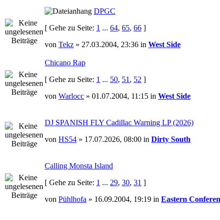
DPGC
[ Gehe zu Seite:
1
...
64
,
65
,
66
]
von
Tekz
» 27.03.2004, 23:36 in
West Side
Chicano Rap
[ Gehe zu Seite:
1
...
50
,
51
,
52
]
von
Warlocc
» 01.07.2004, 11:15 in
West Side
DJ SPANISH FLY Cadillac Warning LP (2026)
von
HS54
» 17.07.2026, 08:00 in
Dirty South
Calling Monsta Island
[ Gehe zu Seite:
1
...
29
,
30
,
31
]
von
Pühlhofa
» 16.09.2004, 19:19 in
Eastern Conferen