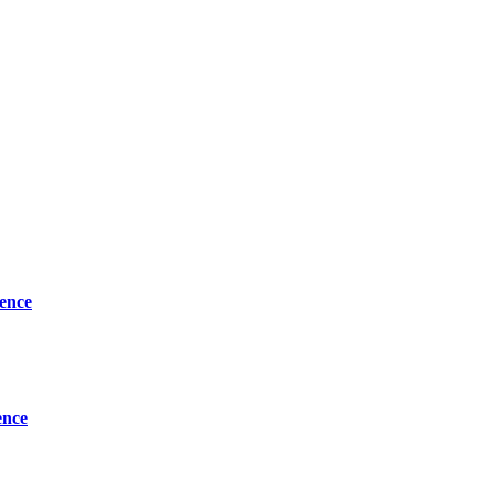
ence
ence