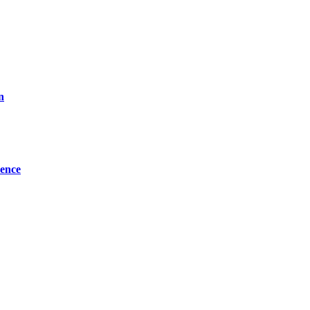
n
ence