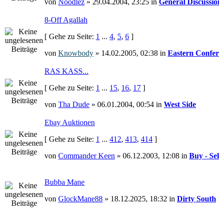
von
Noodlez
» 29.04.2004, 23:25 in
General Discussio
8-Off Agallah
[ Gehe zu Seite:
1
...
4
,
5
,
6
]
von
Knowbody
» 14.02.2005, 02:38 in
Eastern Confer
RAS KASS...
[ Gehe zu Seite:
1
...
15
,
16
,
17
]
von
Tha Dude
» 06.01.2004, 00:54 in
West Side
Ebay Auktionen
[ Gehe zu Seite:
1
...
412
,
413
,
414
]
von
Commander Keen
» 06.12.2003, 12:08 in
Buy - Sel
Bubba Mane
von
GlockMane88
» 18.12.2025, 18:32 in
Dirty South