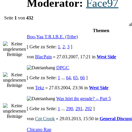
Moderator:
Face97
Seite
1
von
432
a
Themen
Boo-Yaa T.R.I.B.E. (Tribe)
[ Gehe zu Seite:
1
,
2
,
3
]
von
BlacPain
» 27.03.2007, 17:21 in
West Side
DPGC
[ Gehe zu Seite:
1
...
64
,
65
,
66
]
von
Tekz
» 27.03.2004, 23:36 in
West Side
Was hört ihr gerade? -- Part 5
[ Gehe zu Seite:
1
...
290
,
291
,
292
]
von
Cpt Crook
» 29.03.2013, 15:50 in
General Discuss
Chicano Rap