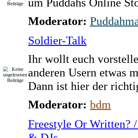
um Puddahs Online St
Moderator:
Puddahm
Soldier-Talk
Ihr wollt euch vorstell
anderen Usern etwas m
Dann ist hier der richti
Moderator:
bdm
Freestyle Or Written? 
& DJs