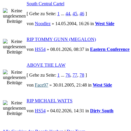
South Central Cartel
[ Gehe zu Seite:
1
...
44
,
45
,
46
]
von
Noodlez
» 14.05.2004, 16:26 in
West Side
RIP TOMMY GUNN (MEGALON)
von
HS54
» 08.01.2026, 08:37 in
Eastern Conference
ABOVE THE LAW
[ Gehe zu Seite:
1
...
76
,
77
,
78
]
von
Face97
» 30.01.2005, 21:48 in
West Side
RIP MICHAEL WATTS
von
HS54
» 04.02.2026, 14:31 in
Dirty South