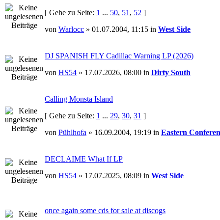
[ Gehe zu Seite:
1
...
50
,
51
,
52
]
von
Warlocc
» 01.07.2004, 11:15 in
West Side
DJ SPANISH FLY Cadillac Warning LP (2026)
von
HS54
» 17.07.2026, 08:00 in
Dirty South
Calling Monsta Island
[ Gehe zu Seite:
1
...
29
,
30
,
31
]
von
Pühlhofa
» 16.09.2004, 19:19 in
Eastern Conferen
DECLAIME What If LP
von
HS54
» 17.07.2025, 08:09 in
West Side
once again some cds for sale at discogs