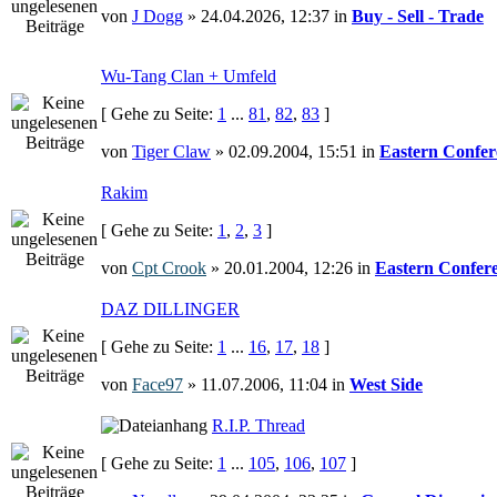
von
J Dogg
» 24.04.2026, 12:37 in
Buy - Sell - Trade
Wu-Tang Clan + Umfeld
[ Gehe zu Seite:
1
...
81
,
82
,
83
]
von
Tiger Claw
» 02.09.2004, 15:51 in
Eastern Confer
Rakim
[ Gehe zu Seite:
1
,
2
,
3
]
von
Cpt Crook
» 20.01.2004, 12:26 in
Eastern Confer
DAZ DILLINGER
[ Gehe zu Seite:
1
...
16
,
17
,
18
]
von
Face97
» 11.07.2006, 11:04 in
West Side
R.I.P. Thread
[ Gehe zu Seite:
1
...
105
,
106
,
107
]