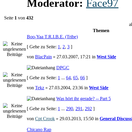
Moderator:
Face97
Seite
1
von
432
a
Themen
Boo-Yaa T.R.I.B.E. (Tribe)
[ Gehe zu Seite:
1
,
2
,
3
]
von
BlacPain
» 27.03.2007, 17:21 in
West Side
DPGC
[ Gehe zu Seite:
1
...
64
,
65
,
66
]
von
Tekz
» 27.03.2004, 23:36 in
West Side
Was hört ihr gerade? -- Part 5
[ Gehe zu Seite:
1
...
290
,
291
,
292
]
von
Cpt Crook
» 29.03.2013, 15:50 in
General Discuss
Chicano Rap