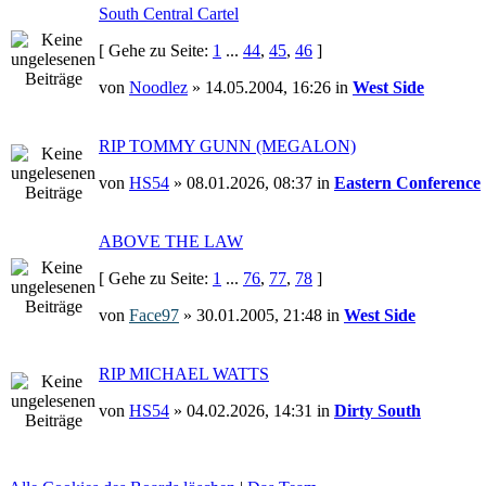
South Central Cartel
[ Gehe zu Seite:
1
...
44
,
45
,
46
]
von
Noodlez
» 14.05.2004, 16:26 in
West Side
RIP TOMMY GUNN (MEGALON)
von
HS54
» 08.01.2026, 08:37 in
Eastern Conference
ABOVE THE LAW
[ Gehe zu Seite:
1
...
76
,
77
,
78
]
von
Face97
» 30.01.2005, 21:48 in
West Side
RIP MICHAEL WATTS
von
HS54
» 04.02.2026, 14:31 in
Dirty South