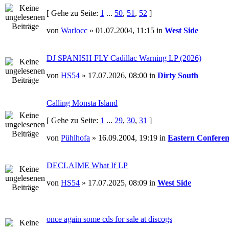
[ Gehe zu Seite:
1
...
50
,
51
,
52
]
von
Warlocc
» 01.07.2004, 11:15 in
West Side
DJ SPANISH FLY Cadillac Warning LP (2026)
von
HS54
» 17.07.2026, 08:00 in
Dirty South
Calling Monsta Island
[ Gehe zu Seite:
1
...
29
,
30
,
31
]
von
Pühlhofa
» 16.09.2004, 19:19 in
Eastern Conferen
DECLAIME What If LP
von
HS54
» 17.07.2025, 08:09 in
West Side
once again some cds for sale at discogs