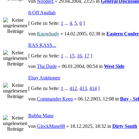
von
Noodlez
» 29.04.2004, 23:25 in
General Discussio
8-Off Agallah
[ Gehe zu Seite:
1
...
4
,
5
,
6
]
von
Knowbody
» 14.02.2005, 02:38 in
Eastern Confer
RAS KASS...
[ Gehe zu Seite:
1
...
15
,
16
,
17
]
von
Tha Dude
» 06.01.2004, 00:54 in
West Side
Ebay Auktionen
[ Gehe zu Seite:
1
...
412
,
413
,
414
]
von
Commander Keen
» 06.12.2003, 12:08 in
Buy - Sel
Bubba Mane
von
GlockMane88
» 18.12.2025, 18:32 in
Dirty South