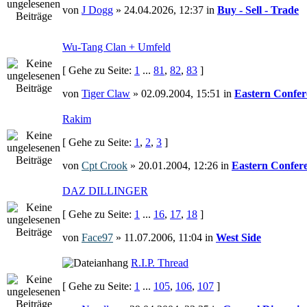
von
J Dogg
» 24.04.2026, 12:37 in
Buy - Sell - Trade
Wu-Tang Clan + Umfeld
[ Gehe zu Seite:
1
...
81
,
82
,
83
]
von
Tiger Claw
» 02.09.2004, 15:51 in
Eastern Confer
Rakim
[ Gehe zu Seite:
1
,
2
,
3
]
von
Cpt Crook
» 20.01.2004, 12:26 in
Eastern Confer
DAZ DILLINGER
[ Gehe zu Seite:
1
...
16
,
17
,
18
]
von
Face97
» 11.07.2006, 11:04 in
West Side
R.I.P. Thread
[ Gehe zu Seite:
1
...
105
,
106
,
107
]