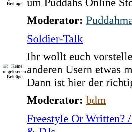
um Puddahs Online St
Moderator:
Puddahm
Soldier-Talk
Ihr wollt euch vorstell
anderen Usern etwas m
Dann ist hier der richti
Moderator:
bdm
Freestyle Or Written? 
& DJs