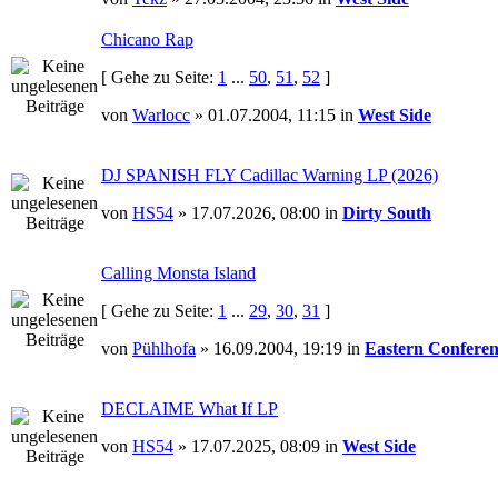
Chicano Rap
[ Gehe zu Seite:
1
...
50
,
51
,
52
]
von
Warlocc
» 01.07.2004, 11:15 in
West Side
DJ SPANISH FLY Cadillac Warning LP (2026)
von
HS54
» 17.07.2026, 08:00 in
Dirty South
Calling Monsta Island
[ Gehe zu Seite:
1
...
29
,
30
,
31
]
von
Pühlhofa
» 16.09.2004, 19:19 in
Eastern Conferen
DECLAIME What If LP
von
HS54
» 17.07.2025, 08:09 in
West Side