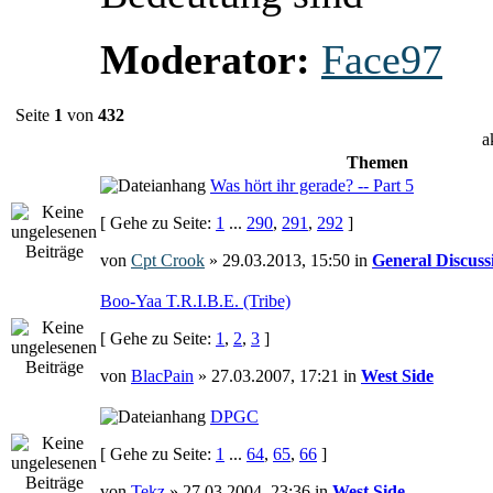
Moderator:
Face97
Seite
1
von
432
a
Themen
Was hört ihr gerade? -- Part 5
[ Gehe zu Seite:
1
...
290
,
291
,
292
]
von
Cpt Crook
» 29.03.2013, 15:50 in
General Discuss
Boo-Yaa T.R.I.B.E. (Tribe)
[ Gehe zu Seite:
1
,
2
,
3
]
von
BlacPain
» 27.03.2007, 17:21 in
West Side
DPGC
[ Gehe zu Seite:
1
...
64
,
65
,
66
]
von
Tekz
» 27.03.2004, 23:36 in
West Side