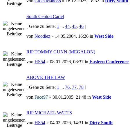
von
GlockMane88
» 18.12.2025, 18:32 in
Dirty South
South Central Cartel
[ Gehe zu Seite:
1
...
44
,
45
,
46
]
von
Noodlez
» 14.05.2004, 16:26 in
West Side
RIP TOMMY GUNN (MEGALON)
von
HS54
» 08.01.2026, 08:37 in
Eastern Conference
ABOVE THE LAW
[ Gehe zu Seite:
1
...
76
,
77
,
78
]
von
Face97
» 30.01.2005, 21:48 in
West Side
RIP MICHAEL WATTS
von
HS54
» 04.02.2026, 14:31 in
Dirty South