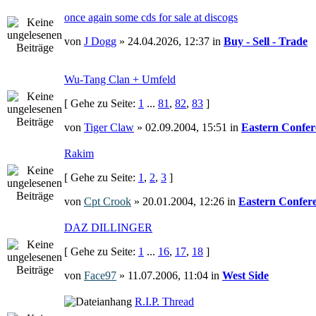
once again some cds for sale at discogs
von
J Dogg
» 24.04.2026, 12:37 in
Buy - Sell - Trade
Wu-Tang Clan + Umfeld
[ Gehe zu Seite:
1
...
81
,
82
,
83
]
von
Tiger Claw
» 02.09.2004, 15:51 in
Eastern Confer
Rakim
[ Gehe zu Seite:
1
,
2
,
3
]
von
Cpt Crook
» 20.01.2004, 12:26 in
Eastern Confer
DAZ DILLINGER
[ Gehe zu Seite:
1
...
16
,
17
,
18
]
von
Face97
» 11.07.2006, 11:04 in
West Side
R.I.P. Thread