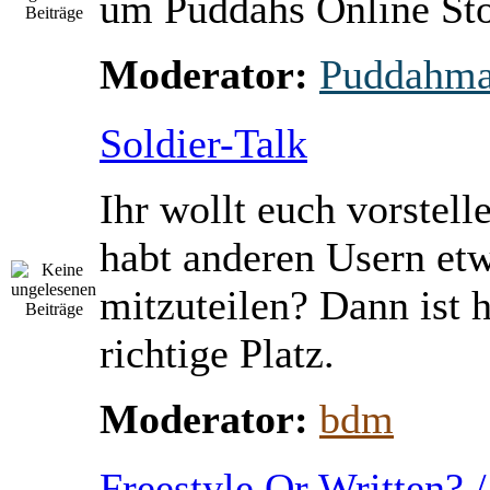
um Puddahs Online St
Moderator:
Puddahm
Soldier-Talk
Ihr wollt euch vorstell
habt anderen Usern et
mitzuteilen? Dann ist h
richtige Platz.
Moderator:
bdm
Freestyle Or Written? 