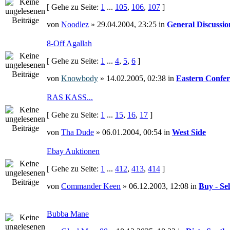
[ Gehe zu Seite:
1
...
105
,
106
,
107
]
von
Noodlez
» 29.04.2004, 23:25 in
General Discussio
8-Off Agallah
[ Gehe zu Seite:
1
...
4
,
5
,
6
]
von
Knowbody
» 14.02.2005, 02:38 in
Eastern Confer
RAS KASS...
[ Gehe zu Seite:
1
...
15
,
16
,
17
]
von
Tha Dude
» 06.01.2004, 00:54 in
West Side
Ebay Auktionen
[ Gehe zu Seite:
1
...
412
,
413
,
414
]
von
Commander Keen
» 06.12.2003, 12:08 in
Buy - Sel
Bubba Mane