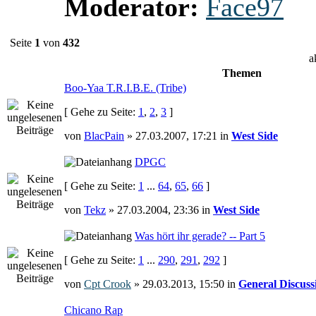
Moderator:
Face97
Seite
1
von
432
a
Themen
Boo-Yaa T.R.I.B.E. (Tribe)
[ Gehe zu Seite:
1
,
2
,
3
]
von
BlacPain
» 27.03.2007, 17:21 in
West Side
DPGC
[ Gehe zu Seite:
1
...
64
,
65
,
66
]
von
Tekz
» 27.03.2004, 23:36 in
West Side
Was hört ihr gerade? -- Part 5
[ Gehe zu Seite:
1
...
290
,
291
,
292
]
von
Cpt Crook
» 29.03.2013, 15:50 in
General Discuss
Chicano Rap