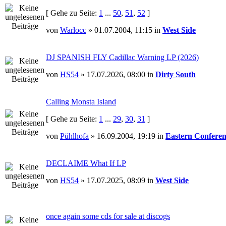
[ Gehe zu Seite:
1
...
50
,
51
,
52
]
von
Warlocc
» 01.07.2004, 11:15 in
West Side
DJ SPANISH FLY Cadillac Warning LP (2026)
von
HS54
» 17.07.2026, 08:00 in
Dirty South
Calling Monsta Island
[ Gehe zu Seite:
1
...
29
,
30
,
31
]
von
Pühlhofa
» 16.09.2004, 19:19 in
Eastern Conferen
DECLAIME What If LP
von
HS54
» 17.07.2025, 08:09 in
West Side
once again some cds for sale at discogs