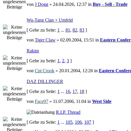
von
J Dogg
» 24.04.2026, 12:37 in
Buy - Sell - Trade
Wu-Tang Clan + Umfeld
[ Gehe zu Seite:
1
...
81
,
82
,
83
]
von
Tiger Claw
» 02.09.2004, 15:51 in
Eastern Confer
Rakim
[ Gehe zu Seite:
1
,
2
,
3
]
von
Cpt Crook
» 20.01.2004, 12:26 in
Eastern Confer
DAZ DILLINGER
[ Gehe zu Seite:
1
...
16
,
17
,
18
]
von
Face97
» 11.07.2006, 11:04 in
West Side
R.I.P. Thread
[ Gehe zu Seite:
1
...
105
,
106
,
107
]