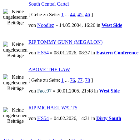
South Central Cartel
[ Gehe zu Seite:
1
...
44
,
45
,
46
]
von
Noodlez
» 14.05.2004, 16:26 in
West Side
RIP TOMMY GUNN (MEGALON)
von
HS54
» 08.01.2026, 08:37 in
Eastern Conference
ABOVE THE LAW
[ Gehe zu Seite:
1
...
76
,
77
,
78
]
von
Face97
» 30.01.2005, 21:48 in
West Side
RIP MICHAEL WATTS
von
HS54
» 04.02.2026, 14:31 in
Dirty South