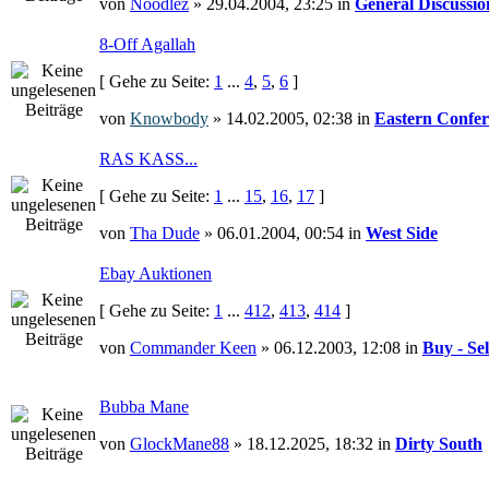
von
Noodlez
» 29.04.2004, 23:25 in
General Discussio
8-Off Agallah
[ Gehe zu Seite:
1
...
4
,
5
,
6
]
von
Knowbody
» 14.02.2005, 02:38 in
Eastern Confer
RAS KASS...
[ Gehe zu Seite:
1
...
15
,
16
,
17
]
von
Tha Dude
» 06.01.2004, 00:54 in
West Side
Ebay Auktionen
[ Gehe zu Seite:
1
...
412
,
413
,
414
]
von
Commander Keen
» 06.12.2003, 12:08 in
Buy - Sel
Bubba Mane
von
GlockMane88
» 18.12.2025, 18:32 in
Dirty South