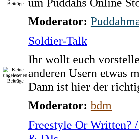
um Puddahs Online St
Moderator:
Puddahm
Soldier-Talk
Ihr wollt euch vorstell
anderen Usern etwas m
Dann ist hier der richti
Moderator:
bdm
Freestyle Or Written? 
& DJs