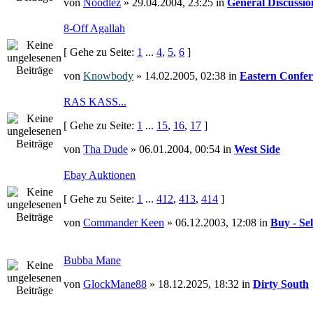
von
Noodlez
» 29.04.2004, 23:25 in
General Discussio
8-Off Agallah
[ Gehe zu Seite:
1
...
4
,
5
,
6
]
von
Knowbody
» 14.02.2005, 02:38 in
Eastern Confer
RAS KASS...
[ Gehe zu Seite:
1
...
15
,
16
,
17
]
von
Tha Dude
» 06.01.2004, 00:54 in
West Side
Ebay Auktionen
[ Gehe zu Seite:
1
...
412
,
413
,
414
]
von
Commander Keen
» 06.12.2003, 12:08 in
Buy - Sel
Bubba Mane
von
GlockMane88
» 18.12.2025, 18:32 in
Dirty South