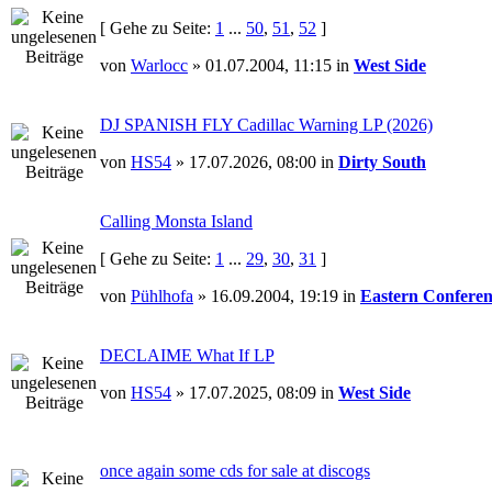
[ Gehe zu Seite:
1
...
50
,
51
,
52
]
von
Warlocc
» 01.07.2004, 11:15 in
West Side
DJ SPANISH FLY Cadillac Warning LP (2026)
von
HS54
» 17.07.2026, 08:00 in
Dirty South
Calling Monsta Island
[ Gehe zu Seite:
1
...
29
,
30
,
31
]
von
Pühlhofa
» 16.09.2004, 19:19 in
Eastern Conferen
DECLAIME What If LP
von
HS54
» 17.07.2025, 08:09 in
West Side
once again some cds for sale at discogs