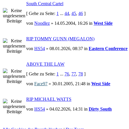
South Central Cartel
[ Gehe zu Seite:
1
...
44
,
45
,
46
]
von
Noodlez
» 14.05.2004, 16:26 in
West Side
RIP TOMMY GUNN (MEGALON)
von
HS54
» 08.01.2026, 08:37 in
Eastern Conference
ABOVE THE LAW
[ Gehe zu Seite:
1
...
76
,
77
,
78
]
von
Face97
» 30.01.2005, 21:48 in
West Side
RIP MICHAEL WATTS
von
HS54
» 04.02.2026, 14:31 in
Dirty South