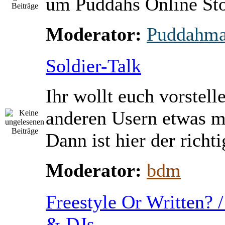
um Puddahs Online St
Moderator:
Puddahm
Soldier-Talk
Ihr wollt euch vorstell
anderen Usern etwas m
Dann ist hier der richti
Moderator:
bdm
Freestyle Or Written? 
& DJs