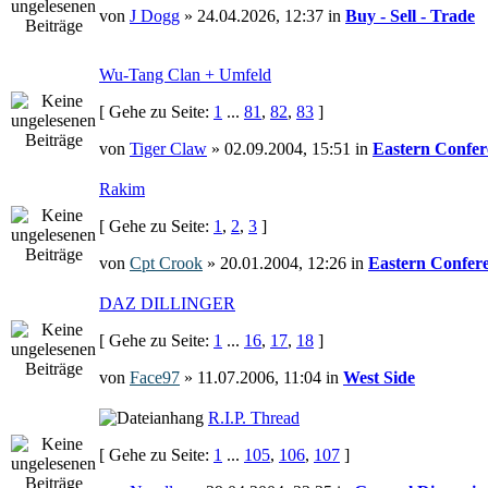
von
J Dogg
» 24.04.2026, 12:37 in
Buy - Sell - Trade
Wu-Tang Clan + Umfeld
[ Gehe zu Seite:
1
...
81
,
82
,
83
]
von
Tiger Claw
» 02.09.2004, 15:51 in
Eastern Confer
Rakim
[ Gehe zu Seite:
1
,
2
,
3
]
von
Cpt Crook
» 20.01.2004, 12:26 in
Eastern Confer
DAZ DILLINGER
[ Gehe zu Seite:
1
...
16
,
17
,
18
]
von
Face97
» 11.07.2006, 11:04 in
West Side
R.I.P. Thread
[ Gehe zu Seite:
1
...
105
,
106
,
107
]