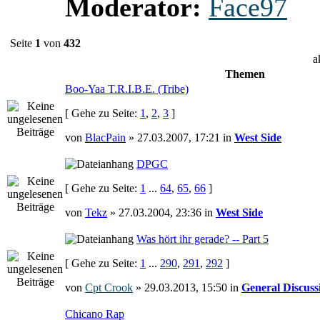
Moderator:
Face97
Seite
1
von
432
a
Themen
Boo-Yaa T.R.I.B.E. (Tribe)
[ Gehe zu Seite:
1
,
2
,
3
]
von
BlacPain
» 27.03.2007, 17:21 in
West Side
DPGC
[ Gehe zu Seite:
1
...
64
,
65
,
66
]
von
Tekz
» 27.03.2004, 23:36 in
West Side
Was hört ihr gerade? -- Part 5
[ Gehe zu Seite:
1
...
290
,
291
,
292
]
von
Cpt Crook
» 29.03.2013, 15:50 in
General Discuss
Chicano Rap