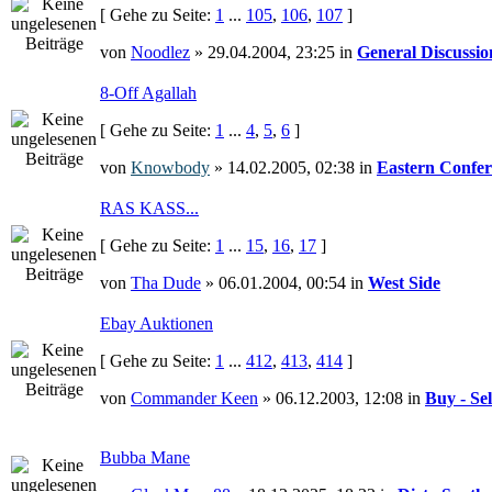
[ Gehe zu Seite:
1
...
105
,
106
,
107
]
von
Noodlez
» 29.04.2004, 23:25 in
General Discussio
8-Off Agallah
[ Gehe zu Seite:
1
...
4
,
5
,
6
]
von
Knowbody
» 14.02.2005, 02:38 in
Eastern Confer
RAS KASS...
[ Gehe zu Seite:
1
...
15
,
16
,
17
]
von
Tha Dude
» 06.01.2004, 00:54 in
West Side
Ebay Auktionen
[ Gehe zu Seite:
1
...
412
,
413
,
414
]
von
Commander Keen
» 06.12.2003, 12:08 in
Buy - Sel
Bubba Mane