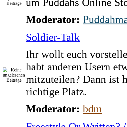
um Puddahs Online St
Moderator:
Puddahm
Soldier-Talk
Ihr wollt euch vorstell
habt anderen Usern et
mitzuteilen? Dann ist h
richtige Platz.
Moderator:
bdm
Freestyle Or Written? 