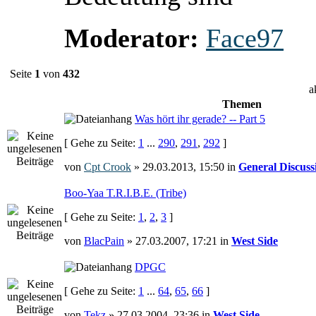
Moderator:
Face97
Seite
1
von
432
a
Themen
Was hört ihr gerade? -- Part 5
[ Gehe zu Seite:
1
...
290
,
291
,
292
]
von
Cpt Crook
» 29.03.2013, 15:50 in
General Discuss
Boo-Yaa T.R.I.B.E. (Tribe)
[ Gehe zu Seite:
1
,
2
,
3
]
von
BlacPain
» 27.03.2007, 17:21 in
West Side
DPGC
[ Gehe zu Seite:
1
...
64
,
65
,
66
]
von
Tekz
» 27.03.2004, 23:36 in
West Side