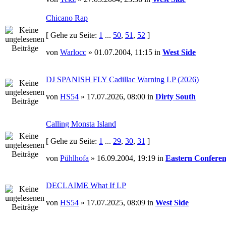
Chicano Rap
[ Gehe zu Seite:
1
...
50
,
51
,
52
]
von
Warlocc
» 01.07.2004, 11:15 in
West Side
DJ SPANISH FLY Cadillac Warning LP (2026)
von
HS54
» 17.07.2026, 08:00 in
Dirty South
Calling Monsta Island
[ Gehe zu Seite:
1
...
29
,
30
,
31
]
von
Pühlhofa
» 16.09.2004, 19:19 in
Eastern Conferen
DECLAIME What If LP
von
HS54
» 17.07.2025, 08:09 in
West Side