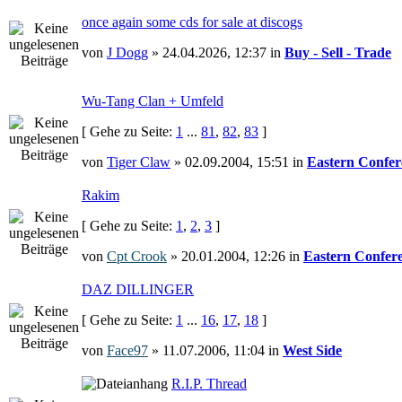
once again some cds for sale at discogs
von
J Dogg
» 24.04.2026, 12:37 in
Buy - Sell - Trade
Wu-Tang Clan + Umfeld
[ Gehe zu Seite:
1
...
81
,
82
,
83
]
von
Tiger Claw
» 02.09.2004, 15:51 in
Eastern Confer
Rakim
[ Gehe zu Seite:
1
,
2
,
3
]
von
Cpt Crook
» 20.01.2004, 12:26 in
Eastern Confer
DAZ DILLINGER
[ Gehe zu Seite:
1
...
16
,
17
,
18
]
von
Face97
» 11.07.2006, 11:04 in
West Side
R.I.P. Thread