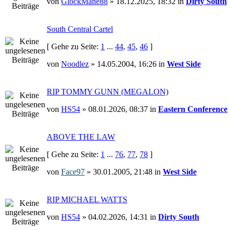
von
GlockMane88
» 18.12.2025, 18:32 in
Dirty South
South Central Cartel
[ Gehe zu Seite:
1
...
44
,
45
,
46
]
von
Noodlez
» 14.05.2004, 16:26 in
West Side
RIP TOMMY GUNN (MEGALON)
von
HS54
» 08.01.2026, 08:37 in
Eastern Conference
ABOVE THE LAW
[ Gehe zu Seite:
1
...
76
,
77
,
78
]
von
Face97
» 30.01.2005, 21:48 in
West Side
RIP MICHAEL WATTS
von
HS54
» 04.02.2026, 14:31 in
Dirty South