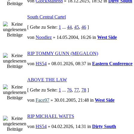
von
GlockMane88
» 18.12.2025, 18:32 in
Dirty South
South Central Cartel
[ Gehe zu Seite:
1
...
44
,
45
,
46
]
von
Noodlez
» 14.05.2004, 16:26 in
West Side
RIP TOMMY GUNN (MEGALON)
von
HS54
» 08.01.2026, 08:37 in
Eastern Conference
ABOVE THE LAW
[ Gehe zu Seite:
1
...
76
,
77
,
78
]
von
Face97
» 30.01.2005, 21:48 in
West Side
RIP MICHAEL WATTS
von
HS54
» 04.02.2026, 14:31 in
Dirty South