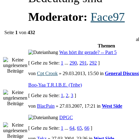
Moderator:
Face97
Seite
1
von
432
a
Themen
Was hört ihr gerade? -- Part 5
[ Gehe zu Seite:
1
...
290
,
291
,
292
]
von
Cpt Crook
» 29.03.2013, 15:50 in
General Discuss
Boo-Yaa T.R.I.B.E. (Tribe)
[ Gehe zu Seite:
1
,
2
,
3
]
von
BlacPain
» 27.03.2007, 17:21 in
West Side
DPGC
[ Gehe zu Seite:
1
...
64
,
65
,
66
]
von
Tekz
» 27.03.2004, 23:36 in
West Side