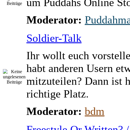
um Puddahs Online St
Moderator:
Puddahm
Soldier-Talk
Ihr wollt euch vorstell
habt anderen Usern et
mitzuteilen? Dann ist h
richtige Platz.
Moderator:
bdm
Freestyle Or Written? 