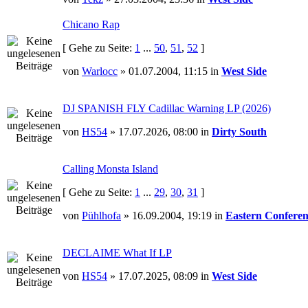
Chicano Rap
[ Gehe zu Seite:
1
...
50
,
51
,
52
]
von
Warlocc
» 01.07.2004, 11:15 in
West Side
DJ SPANISH FLY Cadillac Warning LP (2026)
von
HS54
» 17.07.2026, 08:00 in
Dirty South
Calling Monsta Island
[ Gehe zu Seite:
1
...
29
,
30
,
31
]
von
Pühlhofa
» 16.09.2004, 19:19 in
Eastern Conferen
DECLAIME What If LP
von
HS54
» 17.07.2025, 08:09 in
West Side