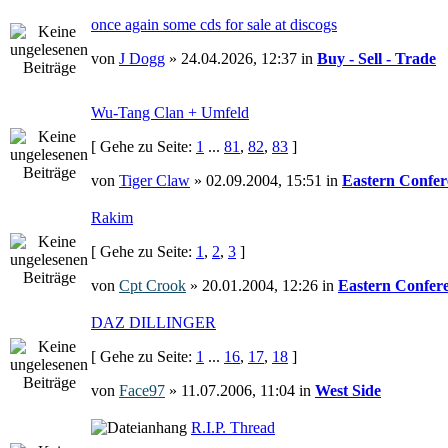
once again some cds for sale at discogs
von
J Dogg
» 24.04.2026, 12:37 in
Buy - Sell - Trade
Wu-Tang Clan + Umfeld
[ Gehe zu Seite:
1
...
81
,
82
,
83
]
von
Tiger Claw
» 02.09.2004, 15:51 in
Eastern Confer
Rakim
[ Gehe zu Seite:
1
,
2
,
3
]
von
Cpt Crook
» 20.01.2004, 12:26 in
Eastern Confer
DAZ DILLINGER
[ Gehe zu Seite:
1
...
16
,
17
,
18
]
von
Face97
» 11.07.2006, 11:04 in
West Side
R.I.P. Thread