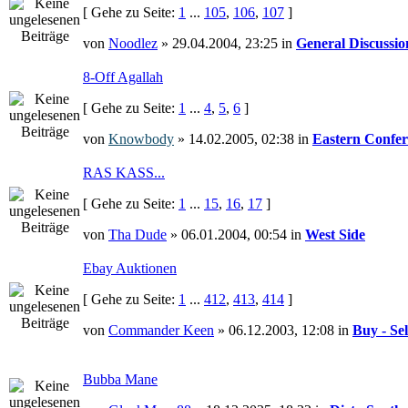
[ Gehe zu Seite:
1
...
105
,
106
,
107
]
von
Noodlez
» 29.04.2004, 23:25 in
General Discussio
8-Off Agallah
[ Gehe zu Seite:
1
...
4
,
5
,
6
]
von
Knowbody
» 14.02.2005, 02:38 in
Eastern Confer
RAS KASS...
[ Gehe zu Seite:
1
...
15
,
16
,
17
]
von
Tha Dude
» 06.01.2004, 00:54 in
West Side
Ebay Auktionen
[ Gehe zu Seite:
1
...
412
,
413
,
414
]
von
Commander Keen
» 06.12.2003, 12:08 in
Buy - Sel
Bubba Mane