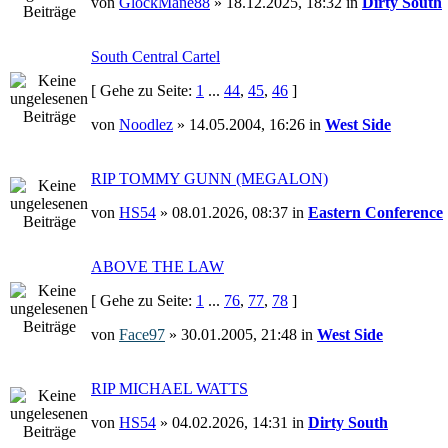
von
GlockMane88
» 18.12.2025, 18:32 in
Dirty South
South Central Cartel
[ Gehe zu Seite:
1
...
44
,
45
,
46
]
von
Noodlez
» 14.05.2004, 16:26 in
West Side
RIP TOMMY GUNN (MEGALON)
von
HS54
» 08.01.2026, 08:37 in
Eastern Conference
ABOVE THE LAW
[ Gehe zu Seite:
1
...
76
,
77
,
78
]
von
Face97
» 30.01.2005, 21:48 in
West Side
RIP MICHAEL WATTS
von
HS54
» 04.02.2026, 14:31 in
Dirty South