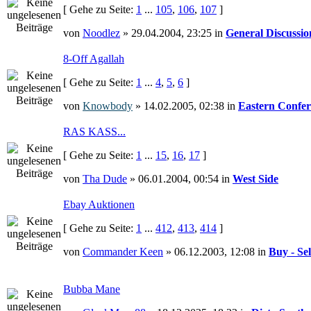
[ Gehe zu Seite:
1
...
105
,
106
,
107
]
von
Noodlez
» 29.04.2004, 23:25 in
General Discussio
8-Off Agallah
[ Gehe zu Seite:
1
...
4
,
5
,
6
]
von
Knowbody
» 14.02.2005, 02:38 in
Eastern Confer
RAS KASS...
[ Gehe zu Seite:
1
...
15
,
16
,
17
]
von
Tha Dude
» 06.01.2004, 00:54 in
West Side
Ebay Auktionen
[ Gehe zu Seite:
1
...
412
,
413
,
414
]
von
Commander Keen
» 06.12.2003, 12:08 in
Buy - Sel
Bubba Mane