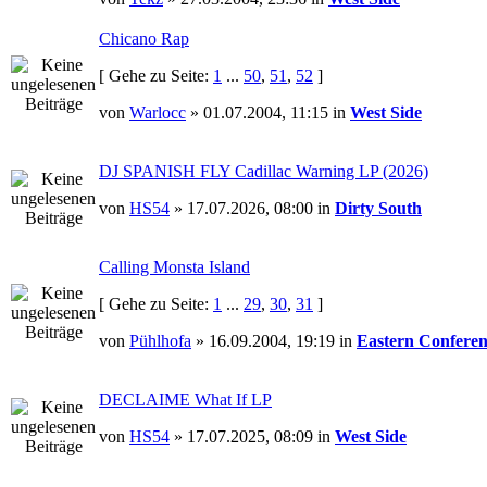
Chicano Rap
[ Gehe zu Seite:
1
...
50
,
51
,
52
]
von
Warlocc
» 01.07.2004, 11:15 in
West Side
DJ SPANISH FLY Cadillac Warning LP (2026)
von
HS54
» 17.07.2026, 08:00 in
Dirty South
Calling Monsta Island
[ Gehe zu Seite:
1
...
29
,
30
,
31
]
von
Pühlhofa
» 16.09.2004, 19:19 in
Eastern Conferen
DECLAIME What If LP
von
HS54
» 17.07.2025, 08:09 in
West Side