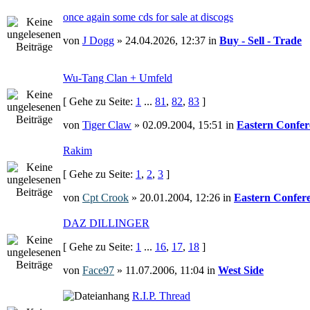
once again some cds for sale at discogs
von
J Dogg
» 24.04.2026, 12:37 in
Buy - Sell - Trade
Wu-Tang Clan + Umfeld
[ Gehe zu Seite:
1
...
81
,
82
,
83
]
von
Tiger Claw
» 02.09.2004, 15:51 in
Eastern Confer
Rakim
[ Gehe zu Seite:
1
,
2
,
3
]
von
Cpt Crook
» 20.01.2004, 12:26 in
Eastern Confer
DAZ DILLINGER
[ Gehe zu Seite:
1
...
16
,
17
,
18
]
von
Face97
» 11.07.2006, 11:04 in
West Side
R.I.P. Thread