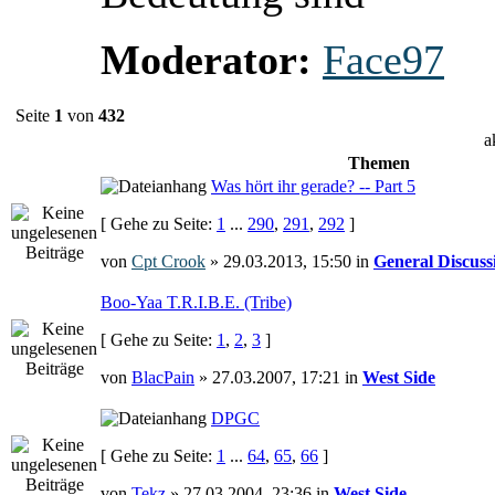
Moderator:
Face97
Seite
1
von
432
a
Themen
Was hört ihr gerade? -- Part 5
[ Gehe zu Seite:
1
...
290
,
291
,
292
]
von
Cpt Crook
» 29.03.2013, 15:50 in
General Discuss
Boo-Yaa T.R.I.B.E. (Tribe)
[ Gehe zu Seite:
1
,
2
,
3
]
von
BlacPain
» 27.03.2007, 17:21 in
West Side
DPGC
[ Gehe zu Seite:
1
...
64
,
65
,
66
]
von
Tekz
» 27.03.2004, 23:36 in
West Side