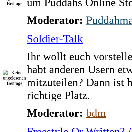
um Puddahs Online St
Moderator:
Puddahm
Soldier-Talk
Ihr wollt euch vorstell
habt anderen Usern et
mitzuteilen? Dann ist h
richtige Platz.
Moderator:
bdm
Freestyle Or Written? 