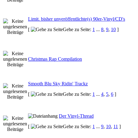
Limit. bisher unveröffentlichte(s) 90er-Vinyl/CD's
[
Gehe zu Seite:
1
...
8
,
9
,
10
]
Christmas Rap Compilation
Smooth Blu Sky Ridin' Trackz
[
Gehe zu Seite:
1
...
4
,
5
,
6
]
Der Vinyl-Thread
[
Gehe zu Seite:
1
...
9
,
10
,
11
]