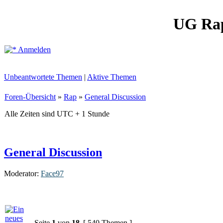
UG Ra
Anmelden
Unbeantwortete Themen
|
Aktive Themen
Foren-Übersicht
»
Rap
»
General Discussion
Alle Zeiten sind UTC + 1 Stunde
General Discussion
Moderator:
Face97
Seite
1
von
18
[ 540 Themen ]