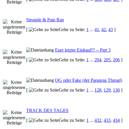
Struggle & Pain Rap
[
Gehe zu Seite:
1
...
41
,
42
,
43
]
Euer letzter Einkauf!? -- Part 3
[
Gehe zu Seite:
1
...
204
,
205
,
206
]
OG oder Fake (der Paranoia Thread)
[
Gehe zu Seite:
1
...
128
,
129
,
130
]
TRACK DES TAGES
[
Gehe zu Seite:
1
...
432
,
433
,
434
]