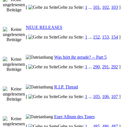
[
Gehe zu Seite:
1
...
101
,
102
,
103
]
NEUE RELEASES
[
Gehe zu Seite:
1
...
152
,
153
,
154
]
Was hört ihr gerade? -- Part 5
[
Gehe zu Seite:
1
...
290
,
291
,
292
]
R.I.P. Thread
[
Gehe zu Seite:
1
...
105
,
106
,
107
]
Euer Album des Tages
[
Gehe zu Seite:
1
...
485
,
486
,
487
]