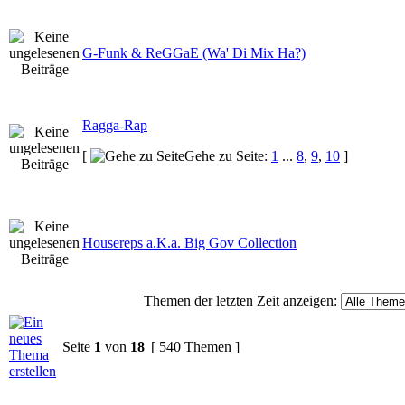
G-Funk & ReGGaE (Wa' Di Mix Ha?)
Ragga-Rap
[
Gehe zu Seite:
1
...
8
,
9
,
10
]
Housereps a.K.a. Big Gov Collection
Themen der letzten Zeit anzeigen:
Seite
1
von
18
[ 540 Themen ]