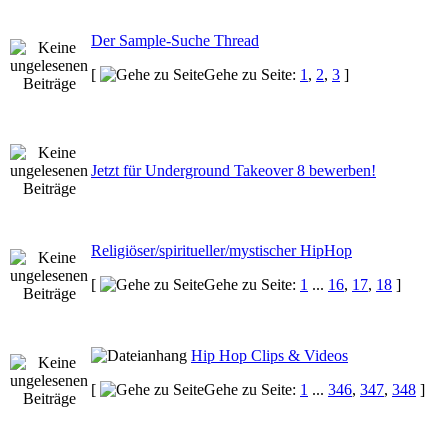
Der Sample-Suche Thread
[
Gehe zu Seite:
1
,
2
,
3
]
Jetzt für Underground Takeover 8 bewerben!
Religiöser/spiritueller/mystischer HipHop
[
Gehe zu Seite:
1
...
16
,
17
,
18
]
Hip Hop Clips & Videos
[
Gehe zu Seite:
1
...
346
,
347
,
348
]