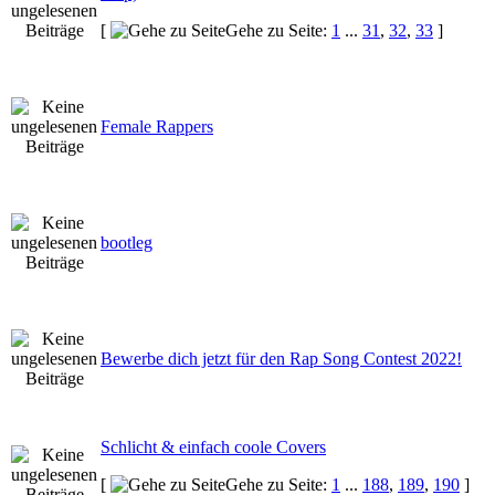
[
Gehe zu Seite:
1
...
31
,
32
,
33
]
Female Rappers
bootleg
Bewerbe dich jetzt für den Rap Song Contest 2022!
Schlicht & einfach coole Covers
[
Gehe zu Seite:
1
...
188
,
189
,
190
]