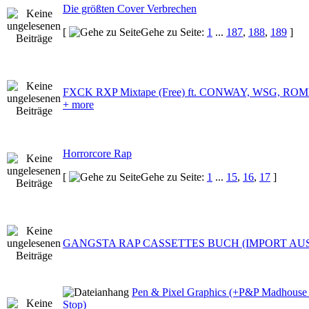
Die größten Cover Verbrechen
[
Gehe zu Seite:
1
...
187
,
188
,
189
]
FXCK RXP Mixtape (Free) ft. CONWAY, WSG, RO
+ more
Horrorcore Rap
[
Gehe zu Seite:
1
...
15
,
16
,
17
]
GANGSTA RAP CASSETTES BUCH (IMPORT AUS
Pen & Pixel Graphics (+P&P Madhous
Stop)