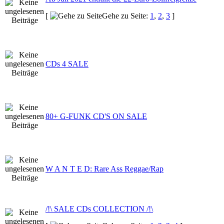
[
Gehe zu Seite:
1
,
2
,
3
]
CDs 4 SALE
80+ G-FUNK CD'S ON SALE
W A N T E D: Rare Ass Reggae/Rap
/!\ SALE CDs COLLECTION /!\