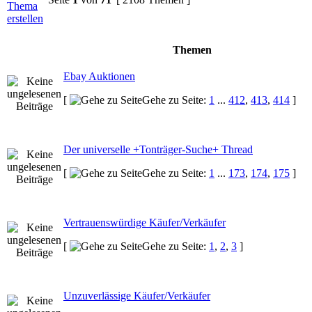
Themen
Ebay Auktionen
[
Gehe zu Seite:
1
...
412
,
413
,
414
]
Der universelle +Tonträger-Suche+ Thread
[
Gehe zu Seite:
1
...
173
,
174
,
175
]
Vertrauenswürdige Käufer/Verkäufer
[
Gehe zu Seite:
1
,
2
,
3
]
Unzuverlässige Käufer/Verkäufer