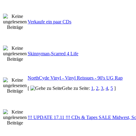
Verkaufe ein paar CDs
Skinnyman-Scarred 4 Life
NorthCyde Vinyl - Vinyl Reissues - 90's UG Rap
[
Gehe zu Seite:
1
,
2
,
3
,
4
,
5
]
!!! UPDATE 17.11 !!! CDs & Tapes SALE Midwest, S