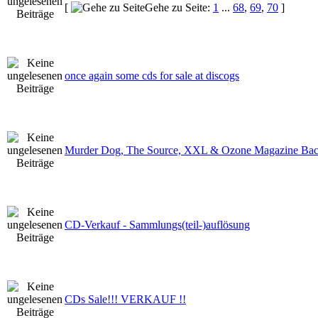
[
Gehe zu Seite:
1
...
68
,
69
,
70
]
once again some cds for sale at discogs
Murder Dog, The Source, XXL & Ozone Magazine Back
CD-Verkauf - Sammlungs(teil-)auflösung
CDs Sale!!! VERKAUF !!