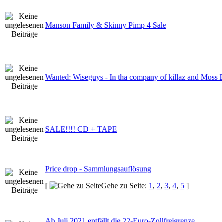
Manson Family & Skinny Pimp 4 Sale
Wanted: Wiseguys - In tha company of killaz and Moss
SALE!!!! CD + TAPE
Price drop - Sammlungsauflösung
[
Gehe zu Seite:
1
,
2
,
3
,
4
,
5
]
Ab Juli 2021 entfällt die 22-Euro-Zollfreigrenze