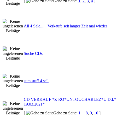
[
Gehe zu Seite:
1
,
2
,
3
,
4
]
All 4 Sale...... Verkaufe seit langer Zeit mal wieder
Suche CDs
sum stuff 4 sell
CD VERKAUF *Z-RO*UNTOUCHABLEZ*U.D.I.* 
19.03.2021*
[
Gehe zu Seite:
1
...
8
,
9
,
10
]