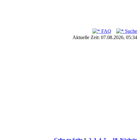
FAQ
Suche
Aktuelle Zeit: 07.08.2026, 05:34
Gehe zu Seite
1
,
2
,
3
,
4
,
5
...
18
Nächste