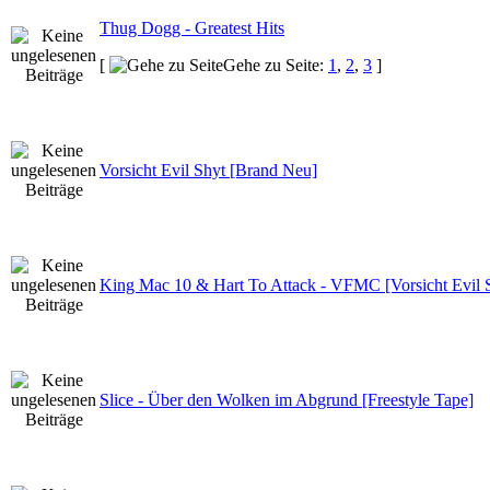
Thug Dogg - Greatest Hits
[
Gehe zu Seite:
1
,
2
,
3
]
Vorsicht Evil Shyt [Brand Neu]
King Mac 10 & Hart To Attack - VFMC [Vorsicht Evil 
Slice - Über den Wolken im Abgrund [Freestyle Tape]