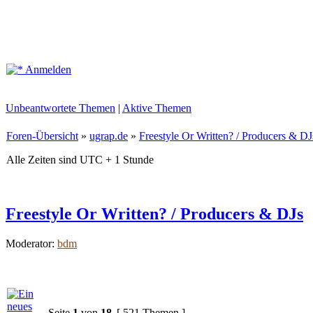
Anmelden
Unbeantwortete Themen
|
Aktive Themen
Foren-Übersicht
»
ugrap.de
»
Freestyle Or Written? / Producers & DJ
Alle Zeiten sind UTC + 1 Stunde
Freestyle Or Written? / Producers & DJs
Moderator:
bdm
Seite
1
von
18
[ 521 Themen ]