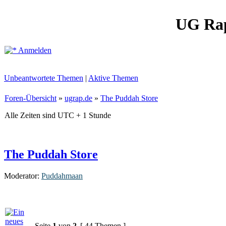
UG Ra
Anmelden
Unbeantwortete Themen
|
Aktive Themen
Foren-Übersicht
»
ugrap.de
»
The Puddah Store
Alle Zeiten sind UTC + 1 Stunde
The Puddah Store
Moderator:
Puddahmaan
Seite
1
von
2
[ 44 Themen ]