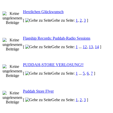
Herzlichen Glückwunsch
[
Gehe zu Seite:
1
,
2
,
3
]
Flagship Records: Puddah-Radio Sessions
[
Gehe zu Seite:
1
...
12
,
13
,
14
]
PUDDAH-STORE VERLOSUNG!!
[
Gehe zu Seite:
1
...
5
,
6
,
7
]
Puddah Store Flyer
[
Gehe zu Seite:
1
,
2
,
3
]