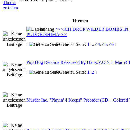
Themen
>>>ICH DROP WIEDER BOMBS IN
PUDDHISHIMA<<<
[
Gehe zu Seite:
1
...
44
,
45
,
46
]
Pup Dog Records Reissues (Big Dank,V.O.S.,J-Mac 
[
Gehe zu Seite:
1
,
2
]
Murder Inc. "Playin' 4 Keeps" Preorder (CD + Colored 