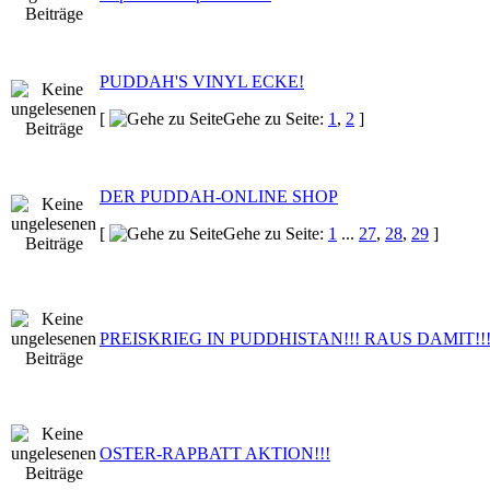
PUDDAH'S VINYL ECKE!
[
Gehe zu Seite:
1
,
2
]
DER PUDDAH-ONLINE SHOP
[
Gehe zu Seite:
1
...
27
,
28
,
29
]
PREISKRIEG IN PUDDHISTAN!!! RAUS DAMIT!!
OSTER-RAPBATT AKTION!!!