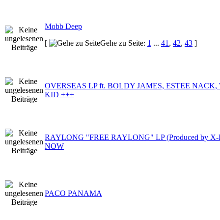
Mobb Deep
[
Gehe zu Seite:
1
...
41
,
42
,
43
]
OVERSEAS LP ft. BOLDY JAMES, ESTEE NACK,
KID +++
RAYLONG "FREE RAYLONG" LP (Produced by X
NOW
PACO PANAMA