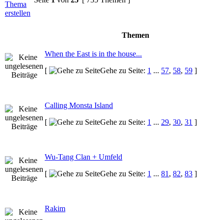
Themen
When the East is in the house...
[
Gehe zu Seite:
1
...
57
,
58
,
59
]
Calling Monsta Island
[
Gehe zu Seite:
1
...
29
,
30
,
31
]
Wu-Tang Clan + Umfeld
[
Gehe zu Seite:
1
...
81
,
82
,
83
]
Rakim