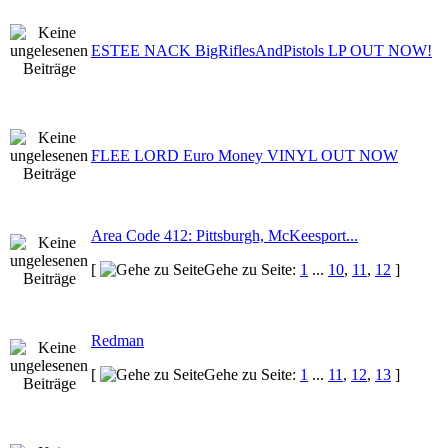
ESTEE NACK BigRiflesAndPistols LP OUT NOW!
FLEE LORD Euro Money VINYL OUT NOW
Area Code 412: Pittsburgh, McKeesport...
[
Gehe zu Seite:
1
...
10
,
11
,
12
]
Redman
[
Gehe zu Seite:
1
...
11
,
12
,
13
]