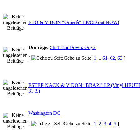
ETO & V DON "Omertà" LP/CD out NOW!
Umfrage:
Shut 'Em Down: Onyx
[
Gehe zu Seite:
1
...
61
,
62
,
63
]
ESTEE NACK & V DON "BRAP!" LP (Vinyl HEUTE, 
31.3.)
Washington DC
[
Gehe zu Seite:
1
,
2
,
3
,
4
,
5
]