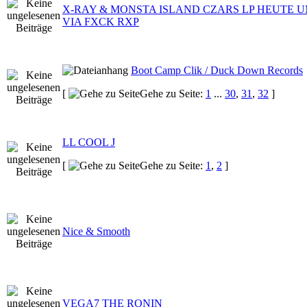
X-RAY & MONSTA ISLAND CZARS LP HEUTE 
VIA FXCK RXP
Boot Camp Clik / Duck Down Records
[
Gehe zu Seite:
1
...
30
,
31
,
32
]
LL COOL J
[
Gehe zu Seite:
1
,
2
]
Nice & Smooth
VEGA7 THE RONIN