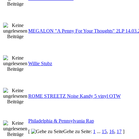
MEGALON "A Penny For Your Thoughts" 2LP 14.03.
Willie Stubz
ROME STREETZ Noise Kandy 5 vinyl OTW
Philadelphia & Pennsylvania Rap
[
Gehe zu Seite:
1
...
15
,
16
,
17
]