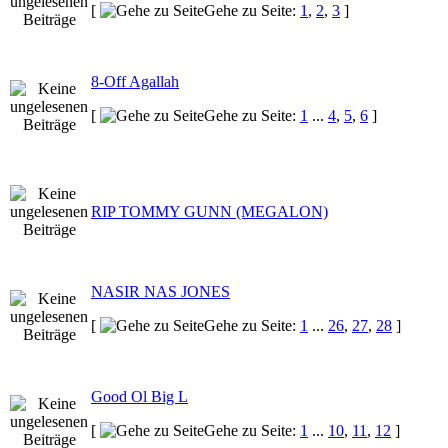
[
Gehe zu Seite:
1
,
2
,
3
]
8-Off Agallah
[
Gehe zu Seite:
1
...
4
,
5
,
6
]
RIP TOMMY GUNN (MEGALON)
NASIR NAS JONES
[
Gehe zu Seite:
1
...
26
,
27
,
28
]
Good Ol Big L
[
Gehe zu Seite:
1
...
10
,
11
,
12
]