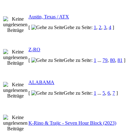
Austin, Texas / ATX
[
Gehe zu Seite:
1
,
2
,
3
,
4
]
Z-RO
[
Gehe zu Seite:
1
...
79
,
80
,
81
]
ALABAMA
[
Gehe zu Seite:
1
...
5
,
6
,
7
]
K-Rino & Trajic - Seven Hour Block (2023)