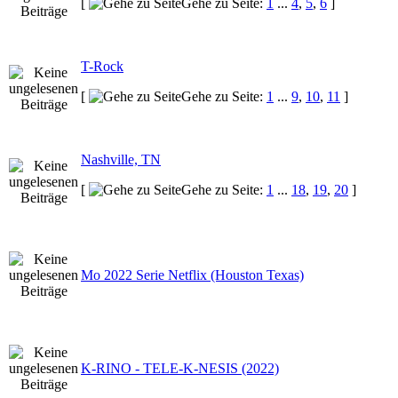
[
Gehe zu Seite:
1
...
4
,
5
,
6
]
T-Rock
[
Gehe zu Seite:
1
...
9
,
10
,
11
]
Nashville, TN
[
Gehe zu Seite:
1
...
18
,
19
,
20
]
Mo 2022 Serie Netflix (Houston Texas)
K-RINO - TELE-K-NESIS (2022)