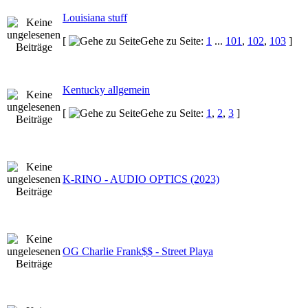
Louisiana stuff
[
Gehe zu Seite:
1
...
101
,
102
,
103
]
Kentucky allgemein
[
Gehe zu Seite:
1
,
2
,
3
]
K-RINO - AUDIO OPTICS (2023)
OG Charlie Frank$$ - Street Playa