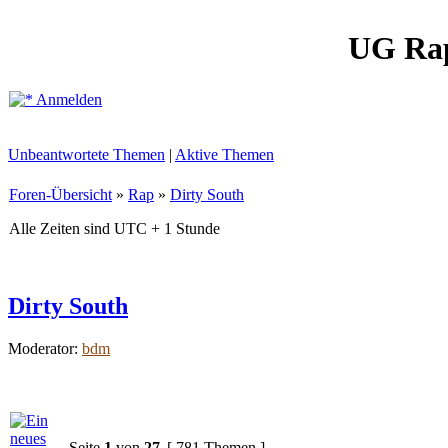
UG Ra
Anmelden
Unbeantwortete Themen
|
Aktive Themen
Foren-Übersicht
»
Rap
»
Dirty South
Alle Zeiten sind UTC + 1 Stunde
Dirty South
Moderator:
bdm
Seite
1
von
27
[ 781 Themen ]