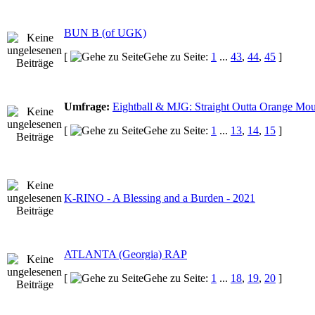
BUN B (of UGK)
[
Gehe zu Seite:
1
...
43
,
44
,
45
]
Umfrage:
Eightball & MJG: Straight Outta Orange Mo
[
Gehe zu Seite:
1
...
13
,
14
,
15
]
K-RINO - A Blessing and a Burden - 2021
ATLANTA (Georgia) RAP
[
Gehe zu Seite:
1
...
18
,
19
,
20
]