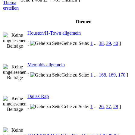
Themen
Houston/H-Town allgemein
[
Gehe zu Seite:
1
...
38
,
39
,
40
]
Memphis allgemein
[
Gehe zu Seite:
1
...
168
,
169
,
170
]
Dallas-Rap
[
Gehe zu Seite:
1
...
26
,
27
,
28
]