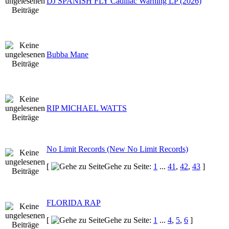
DJ SPANISH FLY Cadillac Warning LP (2026)
Bubba Mane
RIP MICHAEL WATTS
No Limit Records (New No Limit Records)
[
Gehe zu Seite:
1
...
41
,
42
,
43
]
FLORIDA RAP
[
Gehe zu Seite:
1
...
4
,
5
,
6
]