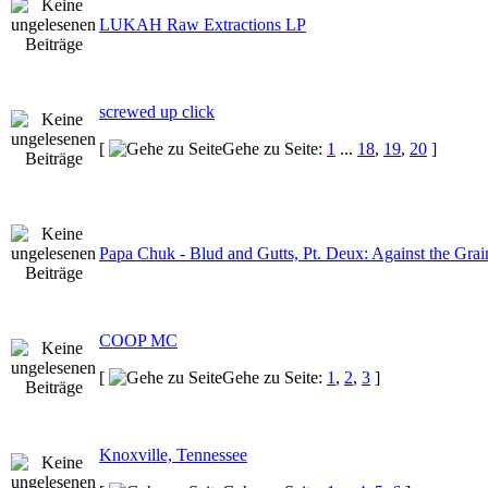
LUKAH Raw Extractions LP
screwed up click
[
Gehe zu Seite:
1
...
18
,
19
,
20
]
Papa Chuk - Blud and Gutts, Pt. Deux: Against the Grai
COOP MC
[
Gehe zu Seite:
1
,
2
,
3
]
Knoxville, Tennessee