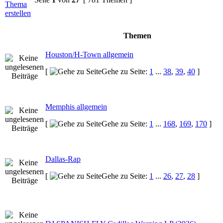
Themen
Houston/H-Town allgemein
[
Gehe zu Seite:
1
...
38
,
39
,
40
]
Memphis allgemein
[
Gehe zu Seite:
1
...
168
,
169
,
170
]
Dallas-Rap
[
Gehe zu Seite:
1
...
26
,
27
,
28
]