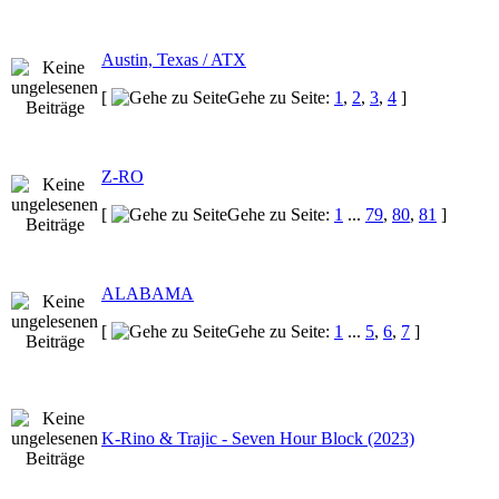
Austin, Texas / ATX
[
Gehe zu Seite:
1
,
2
,
3
,
4
]
Z-RO
[
Gehe zu Seite:
1
...
79
,
80
,
81
]
ALABAMA
[
Gehe zu Seite:
1
...
5
,
6
,
7
]
K-Rino & Trajic - Seven Hour Block (2023)