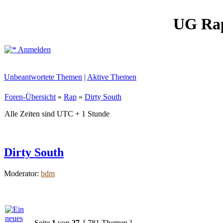
UG Ra
Anmelden
Unbeantwortete Themen
|
Aktive Themen
Foren-Übersicht
»
Rap
»
Dirty South
Alle Zeiten sind UTC + 1 Stunde
Dirty South
Moderator:
bdm
Seite
1
von
27
[ 781 Themen ]