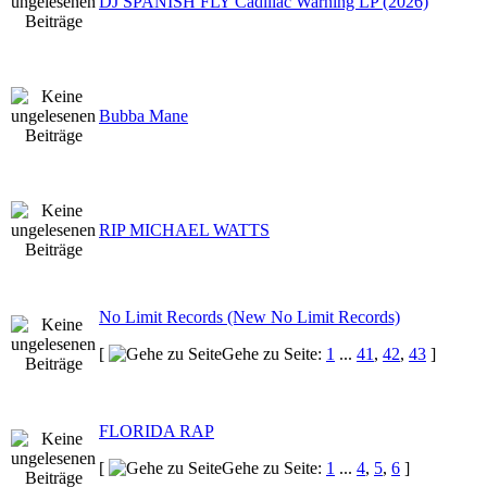
DJ SPANISH FLY Cadillac Warning LP (2026)
Bubba Mane
RIP MICHAEL WATTS
No Limit Records (New No Limit Records)
[
Gehe zu Seite:
1
...
41
,
42
,
43
]
FLORIDA RAP
[
Gehe zu Seite:
1
...
4
,
5
,
6
]