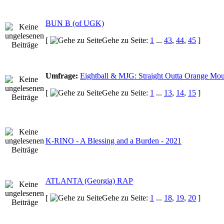
BUN B (of UGK)
[
Gehe zu Seite:
1
...
43
,
44
,
45
]
Umfrage:
Eightball & MJG: Straight Outta Orange Mo
[
Gehe zu Seite:
1
...
13
,
14
,
15
]
K-RINO - A Blessing and a Burden - 2021
ATLANTA (Georgia) RAP
[
Gehe zu Seite:
1
...
18
,
19
,
20
]