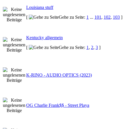
Louisiana stuff
[
Gehe zu Seite:
1
...
101
,
102
,
103
]
Kentucky allgemein
[
Gehe zu Seite:
1
,
2
,
3
]
K-RINO - AUDIO OPTICS (2023)
OG Charlie Frank$$ - Street Playa