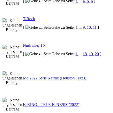
[
Gehe zu Seite:
1
...
4
,
5
,
6
]
T-Rock
[
Gehe zu Seite:
1
...
9
,
10
,
11
]
Nashville, TN
[
Gehe zu Seite:
1
...
18
,
19
,
20
]
Mo 2022 Serie Netflix (Houston Texas)
K-RINO - TELE-K-NESIS (2022)