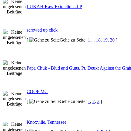
LUKAH Raw Extractions LP
screwed up click
[
Gehe zu Seite:
1
...
18
,
19
,
20
]
Papa Chuk - Blud and Gutts, Pt. Deux: Against the Grai
COOP MC
[
Gehe zu Seite:
1
,
2
,
3
]
Knoxville, Tennessee