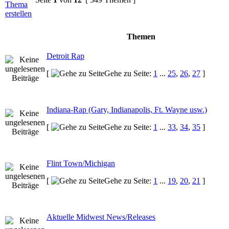
Themen
Detroit Rap
[
Gehe zu Seite:
1
...
25
,
26
,
27
]
Indiana-Rap (Gary, Indianapolis, Ft. Wayne usw.)
[
Gehe zu Seite:
1
...
33
,
34
,
35
]
Flint Town/Michigan
[
Gehe zu Seite:
1
...
19
,
20
,
21
]
Aktuelle Midwest News/Releases