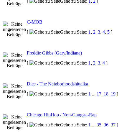
[
Gehe zu Seite:
1
,
2
]
C-MOB
[
Gehe zu Seite:
1
,
2
,
3
,
4
,
5
]
Freddie Gibbs (Gary/Indiana)
[
Gehe zu Seite:
1
,
2
,
3
,
4
]
Dice - The Neigborhoodshittalka
[
Gehe zu Seite:
1
...
17
,
18
,
19
]
Chicago HipHop / Non-Gangsta-Rap
[
Gehe zu Seite:
1
...
35
,
36
,
37
]