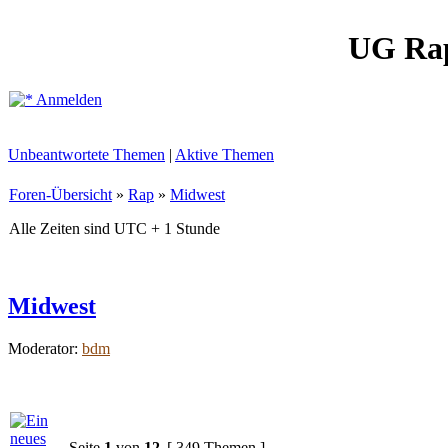
UG Ra
Anmelden
Unbeantwortete Themen
|
Aktive Themen
Foren-Übersicht
»
Rap
»
Midwest
Alle Zeiten sind UTC + 1 Stunde
Midwest
Moderator:
bdm
Seite
1
von
12
[ 349 Themen ]