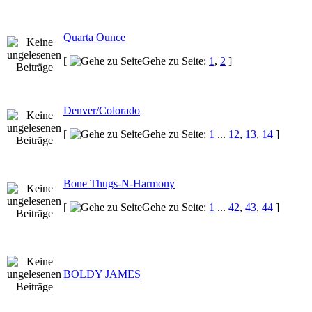
Quarta Ounce
[
Gehe zu Seite:
1
,
2
]
Denver/Colorado
[
Gehe zu Seite:
1
...
12
,
13
,
14
]
Bone Thugs-N-Harmony
[
Gehe zu Seite:
1
...
42
,
43
,
44
]
BOLDY JAMES