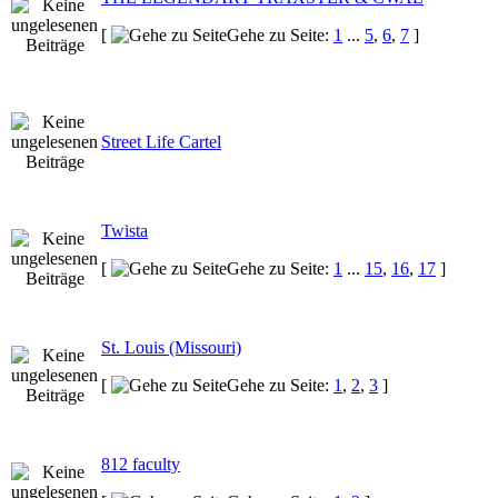
[
Gehe zu Seite:
1
...
5
,
6
,
7
]
Street Life Cartel
Twista
[
Gehe zu Seite:
1
...
15
,
16
,
17
]
St. Louis (Missouri)
[
Gehe zu Seite:
1
,
2
,
3
]
812 faculty