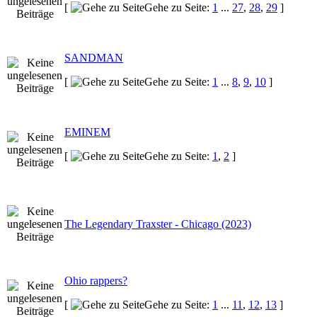
[
Gehe zu Seite:
1
...
27
,
28
,
29
]
SANDMAN
[
Gehe zu Seite:
1
...
8
,
9
,
10
]
EMINEM
[
Gehe zu Seite:
1
,
2
]
The Legendary Traxster - Chicago (2023)
Ohio rappers?
[
Gehe zu Seite:
1
...
11
,
12
,
13
]