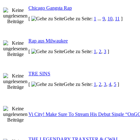
Chicago Gangsta Rap
[
Gehe zu Seite:
1
...
9
,
10
,
11
]
Rap aus Milwaukee
[
Gehe zu Seite:
1
,
2
,
3
]
TRE SINS
[
Gehe zu Seite:
1
,
2
,
3
,
4
,
5
]
Vi City! Make Sure To Stream His Debut Single “On
THE LEGENDARY TRAXSTER & CWAL