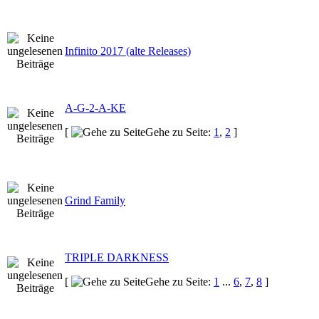
Infinito 2017 (alte Releases)
A-G-2-A-KE
[
Gehe zu Seite:
1
,
2
]
Grind Family
TRIPLE DARKNESS
[
Gehe zu Seite:
1
...
6
,
7
,
8
]