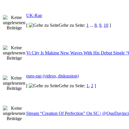
UK-Rap
[
Gehe zu Seite:
1
...
8
,
9
,
10
]
Vi City Is Making New Waves With His Debut Single
euro-rap (videos, diskussion)
[
Gehe zu Seite:
1
,
2
]
Stream “Creation Of Perfection” On SC | @QueDavin