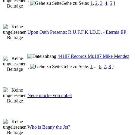
[
Gehe zu Seite:
1
,
2
,
3
,
4
,
5
]
Upon Oath Presents: R.U.F.F.K.I.D.D. - Eternia EP
44187 Records Mr.187 Mike Mendez
[
Gehe zu Seite:
1
...
6
,
7
,
8
]
Neue mucke von nobel
Who is Benny the Jet?