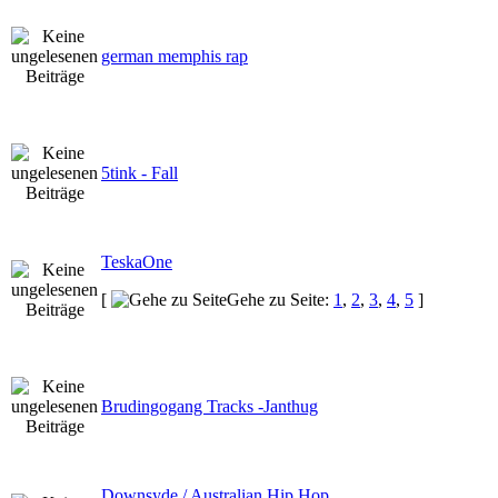
german memphis rap
5tink - Fall
TeskaOne
[
Gehe zu Seite:
1
,
2
,
3
,
4
,
5
]
Brudingogang Tracks -Janthug
Downsyde / Australian Hip Hop