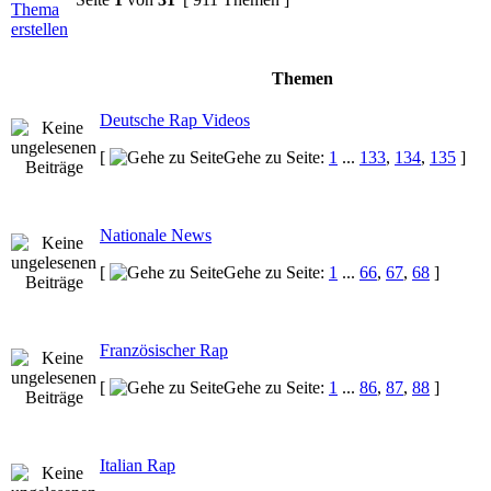
Themen
Deutsche Rap Videos
[
Gehe zu Seite:
1
...
133
,
134
,
135
]
Nationale News
[
Gehe zu Seite:
1
...
66
,
67
,
68
]
Französischer Rap
[
Gehe zu Seite:
1
...
86
,
87
,
88
]
Italian Rap