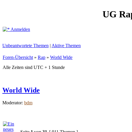
UG Ra
Anmelden
Unbeantwortete Themen
|
Aktive Themen
Foren-Übersicht
»
Rap
»
World Wide
Alle Zeiten sind UTC + 1 Stunde
World Wide
Moderator:
bdm
Seite
1
von
31
[ 911 Themen ]