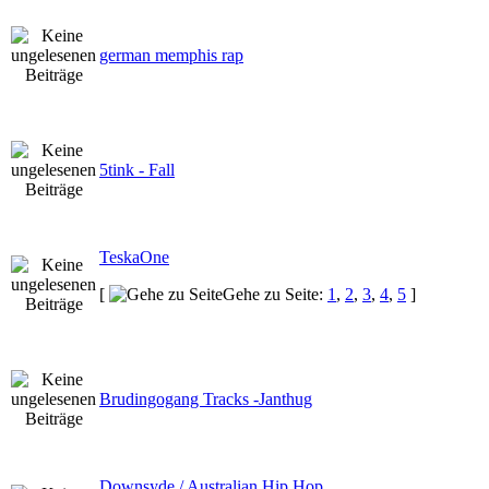
german memphis rap
5tink - Fall
TeskaOne
[
Gehe zu Seite:
1
,
2
,
3
,
4
,
5
]
Brudingogang Tracks -Janthug
Downsyde / Australian Hip Hop