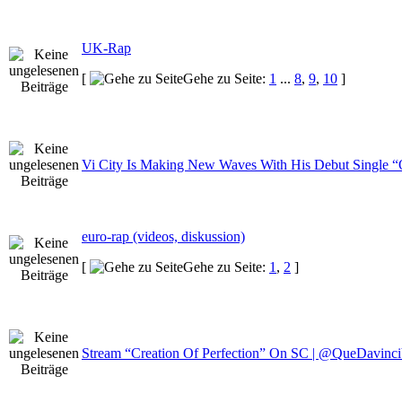
UK-Rap
[
Gehe zu Seite:
1
...
8
,
9
,
10
]
Vi City Is Making New Waves With His Debut Single
euro-rap (videos, diskussion)
[
Gehe zu Seite:
1
,
2
]
Stream “Creation Of Perfection” On SC | @QueDavin