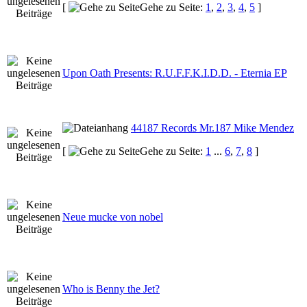
[
Gehe zu Seite:
1
,
2
,
3
,
4
,
5
]
Upon Oath Presents: R.U.F.F.K.I.D.D. - Eternia EP
44187 Records Mr.187 Mike Mendez
[
Gehe zu Seite:
1
...
6
,
7
,
8
]
Neue mucke von nobel
Who is Benny the Jet?