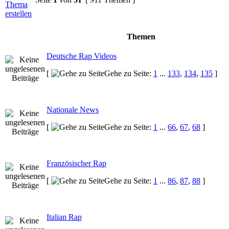
Themen
Deutsche Rap Videos
[
Gehe zu Seite:
1
...
133
,
134
,
135
]
Nationale News
[
Gehe zu Seite:
1
...
66
,
67
,
68
]
Französischer Rap
[
Gehe zu Seite:
1
...
86
,
87
,
88
]
Italian Rap