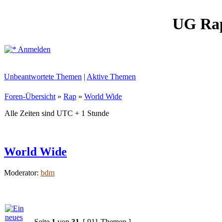
UG Ra
Anmelden
Unbeantwortete Themen
|
Aktive Themen
Foren-Übersicht
»
Rap
»
World Wide
Alle Zeiten sind UTC + 1 Stunde
World Wide
Moderator:
bdm
Seite
1
von
31
[ 911 Themen ]