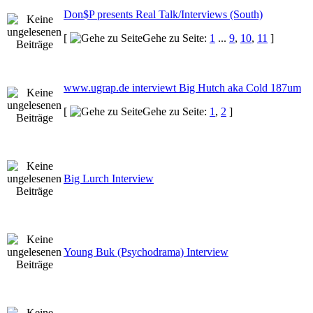
Don$P presents Real Talk/Interviews (South)
[
Gehe zu Seite:
1
...
9
,
10
,
11
]
www.ugrap.de interviewt Big Hutch aka Cold 187um
[
Gehe zu Seite:
1
,
2
]
Big Lurch Interview
Young Buk (Psychodrama) Interview