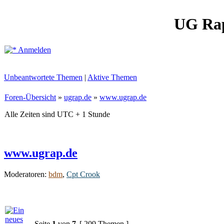
UG Ra
Anmelden
Unbeantwortete Themen
|
Aktive Themen
Foren-Übersicht
»
ugrap.de
»
www.ugrap.de
Alle Zeiten sind UTC + 1 Stunde
www.ugrap.de
Moderatoren:
bdm
,
Cpt Crook
Seite
1
von
7
[ 209 Themen ]