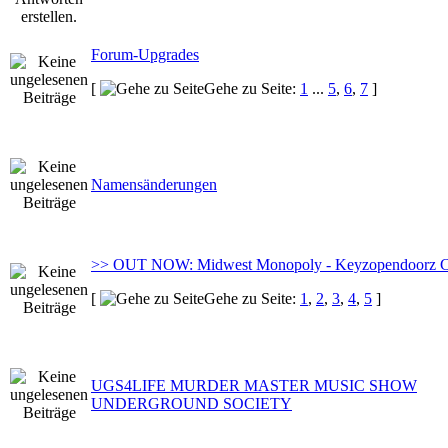
Forum-Upgrades
[
Gehe zu Seite:
1
...
5
,
6
,
7
]
Namensänderungen
>> OUT NOW: Midwest Monopoly - Keyzopendoorz 
[
Gehe zu Seite:
1
,
2
,
3
,
4
,
5
]
UGS4LIFE MURDER MASTER MUSIC SHOW
UNDERGROUND SOCIETY