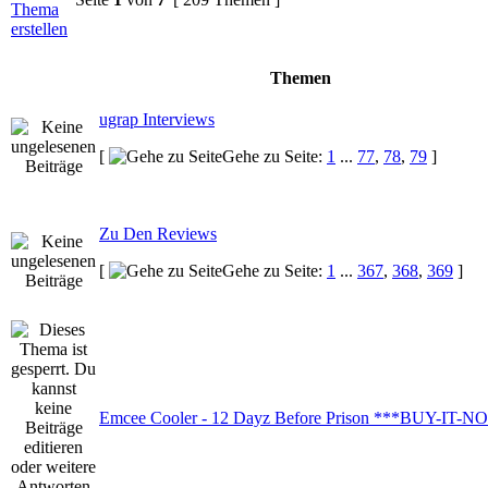
Themen
ugrap Interviews
[
Gehe zu Seite:
1
...
77
,
78
,
79
]
Zu Den Reviews
[
Gehe zu Seite:
1
...
367
,
368
,
369
]
Emcee Cooler - 12 Dayz Before Prison ***BUY-IT-