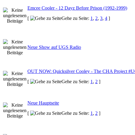
Emcee Cooler - 12 Dayz Before Prison (1992-1999)
[
Gehe zu Seite:
1
,
2
,
3
,
4
]
Neue Show auf UGS Radio
OUT NOW: Quicksilver Cooley - The CHA Project 
[
Gehe zu Seite:
1
,
2
]
Neue Hauptseite
[
Gehe zu Seite:
1
,
2
]