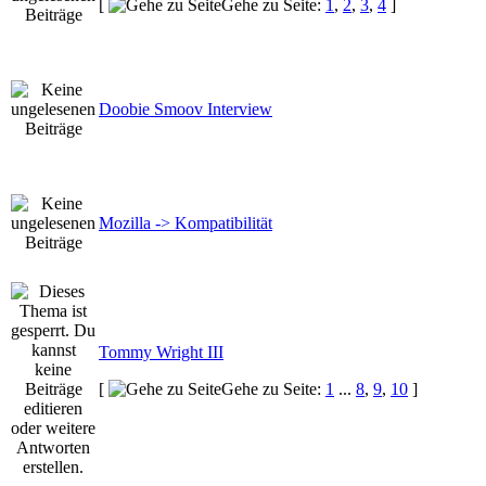
[
Gehe zu Seite:
1
,
2
,
3
,
4
]
Doobie Smoov Interview
Mozilla -> Kompatibilität
Tommy Wright III
[
Gehe zu Seite:
1
...
8
,
9
,
10
]