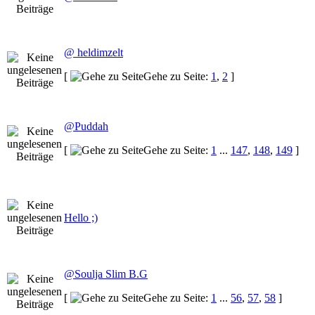
@ heldimzelt
[
Gehe zu Seite:
1
,
2
]
@Puddah
[
Gehe zu Seite:
1
...
147
,
148
,
149
]
Hello ;)
@Soulja Slim B.G
[
Gehe zu Seite:
1
...
56
,
57
,
58
]