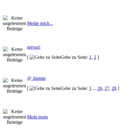
Melde mich...
servus!
[
Gehe zu Seite:
1
,
2
]
@ Jasmin
[
Gehe zu Seite:
1
...
26
,
27
,
28
]
Moin moin