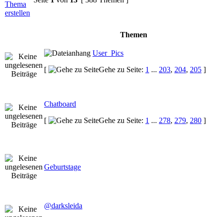
Themen
User_Pics
[
Gehe zu Seite:
1
...
203
,
204
,
205
]
Chatboard
[
Gehe zu Seite:
1
...
278
,
279
,
280
]
Geburtstage
@darksleida