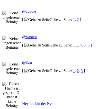
@cuddie
[
Gehe zu Seite:
1
,
2
]
@h-town
[
Gehe zu Seite:
1
...
4
,
5
,
6
]
@Jizu
[
Gehe zu Seite:
1
,
2
,
3
]
Hey ich bin der Neue