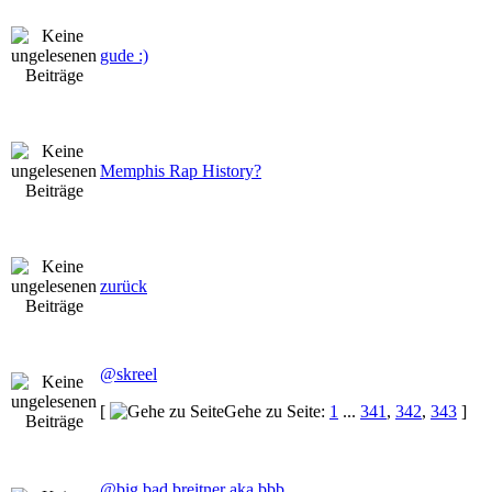
gude :)
Memphis Rap History?
zurück
@skreel
[
Gehe zu Seite:
1
...
341
,
342
,
343
]
@big bad breitner aka bbb