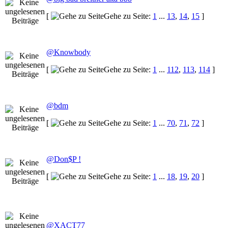
[
Gehe zu Seite:
1
...
13
,
14
,
15
]
@Knowbody
[
Gehe zu Seite:
1
...
112
,
113
,
114
]
@bdm
[
Gehe zu Seite:
1
...
70
,
71
,
72
]
@Don$P !
[
Gehe zu Seite:
1
...
18
,
19
,
20
]
@XACT77