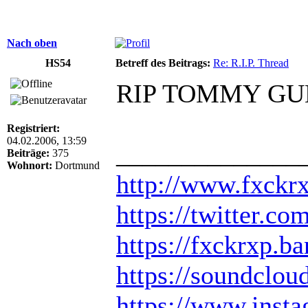
Nach oben
HS54
Betreff des Beitrags:
Re: R.I.P. Thread
RIP TOMMY G
Registriert:
04.02.2006, 13:59
______________
Beiträge:
375
Wohnort:
Dortmund
http://www.fxckr
https://twitter.
https://fxckrxp.
https://soundclou
https://www.inst