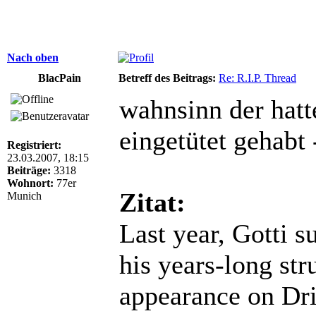
Nach oben
BlacPain
Betreff des Beitrags:
Re: R.I.P. Thread
wahnsinn der hat
eingetütet gehabt 
Registriert:
23.03.2007, 18:15
Beiträge:
3318
Wohnort:
77er
Zitat:
Munich
Last year, Gotti s
his years-long str
appearance on Dr