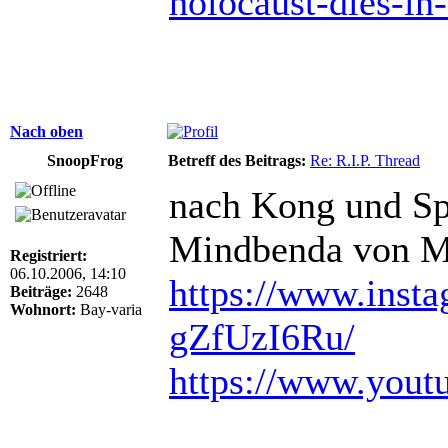
holocaust-dies-in
Nach oben
SnoopFrog
Betreff des Beitrags:
Re: R.I.P. Thread
nach Kong und Sp
Mindbenda von Mo
Registriert:
06.10.2006, 14:10
https://www.insta
Beiträge:
2648
Wohnort:
Bay-varia
gZfUzI6Ru/
https://www.you