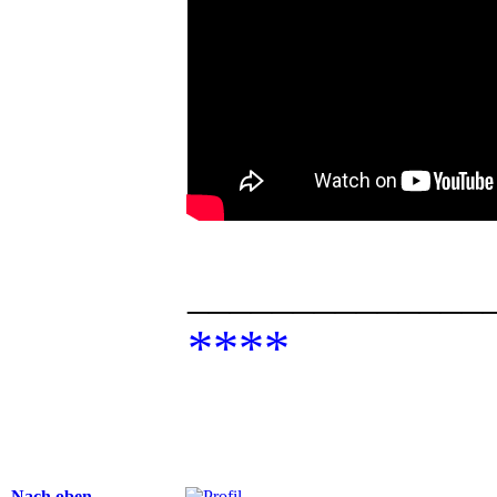
______________
****
Nach oben