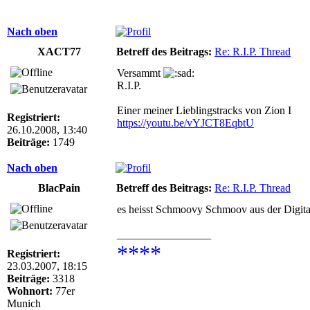
Nach oben
XACT77
Betreff des Beitrags:
Re: R.I.P. Thread
Versammt
R.I.P.
Einer meiner Lieblingstracks von Zion I
Registriert:
https://youtu.be/vYJCT8EqbtU
26.10.2008, 13:40
Beiträge:
1749
Nach oben
BlacPain
Betreff des Beitrags:
Re: R.I.P. Thread
es heisst Schmoovy Schmoov aus der Digita
_________________
****
Registriert:
23.03.2007, 18:15
Beiträge:
3318
Wohnort:
77er
Munich