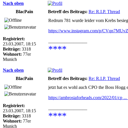
Nach oben
BlacPain
Betreff des Beitrags:
Re: R.I.P. Thread
Redrum 781 wurde leider vom Krebs besiegt
https://www.instagram.com/p/CVqn7MUvZw
Registriert:
_________________
23.03.2007, 18:15
****
Beiträge:
3318
Wohnort:
77er
Munich
Nach oben
BlacPain
Betreff des Beitrags:
Re: R.I.P. Thread
jetzt hat es wohl auch CPO the Boss Hogg e
https://ambrosiaforheads.com/2022/01/cp ... 
Registriert:
_________________
23.03.2007, 18:15
****
Beiträge:
3318
Wohnort:
77er
Munich