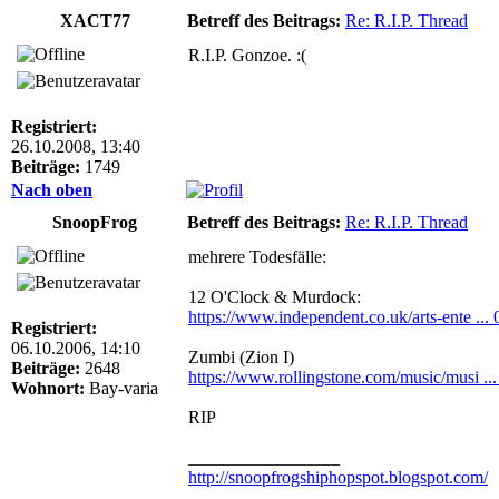
XACT77
Betreff des Beitrags:
Re: R.I.P. Thread
R.I.P. Gonzoe. :(
Registriert:
26.10.2008, 13:40
Beiträge:
1749
Nach oben
SnoopFrog
Betreff des Beitrags:
Re: R.I.P. Thread
mehrere Todesfälle:
12 O'Clock & Murdock:
https://www.independent.co.uk/arts-ente ...
Registriert:
06.10.2006, 14:10
Zumbi (Zion I)
Beiträge:
2648
https://www.rollingstone.com/music/musi ...
Wohnort:
Bay-varia
RIP
_________________
http://snoopfrogshiphopspot.blogspot.com/