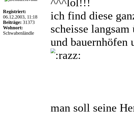
^^^lol!!!
Registriert:
ich find diese gan
06.12.2003, 11:18
Beiträge:
31373
scheisse langsam 
Wohnort:
Schwabenländle
und bauernhöfen 
man soll seine Her