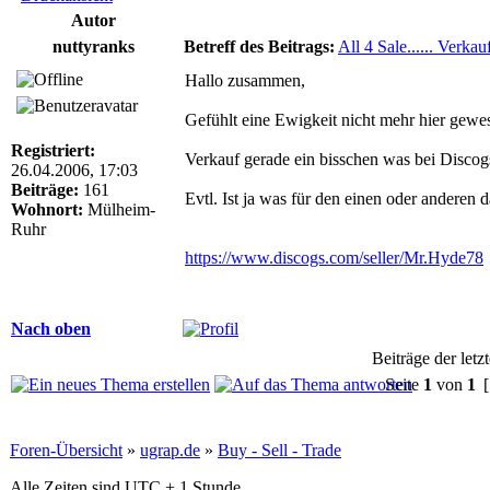
Autor
nuttyranks
Betreff des Beitrags:
All 4 Sale...... Verkau
Hallo zusammen,
Gefühlt eine Ewigkeit nicht mehr hier gewe
Registriert:
Verkauf gerade ein bisschen was bei Disco
26.04.2006, 17:03
Beiträge:
161
Evtl. Ist ja was für den einen oder anderen d
Wohnort:
Mülheim-
Ruhr
https://www.discogs.com/seller/Mr.Hyde78
Nach oben
Beiträge der letz
Seite
1
von
1
[
Foren-Übersicht
»
ugrap.de
»
Buy - Sell - Trade
Alle Zeiten sind UTC + 1 Stunde