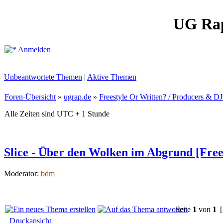
UG Ra
Anmelden
Unbeantwortete Themen
|
Aktive Themen
Foren-Übersicht
»
ugrap.de
»
Freestyle Or Written? / Producers & DJ
Alle Zeiten sind UTC + 1 Stunde
Slice - Über den Wolken im Abgrund [Free
Moderator:
bdm
Seite
1
von
1
[
Druckansicht