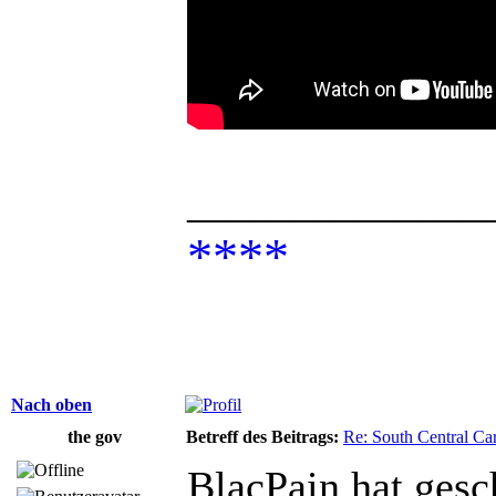
______________
****
Nach oben
the gov
Betreff des Beitrags:
Re: South Central Car
BlacPain hat gesc