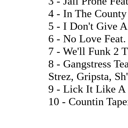
3 - Jail Prone Fe
4 - In The County
5 - I Don't Give 
6 - No Love Feat
7 - We'll Funk 2 
8 - Gangstress T
Strez, Gripsta, Sh
9 - Lick It Like A
10 - Countin Tape
______________