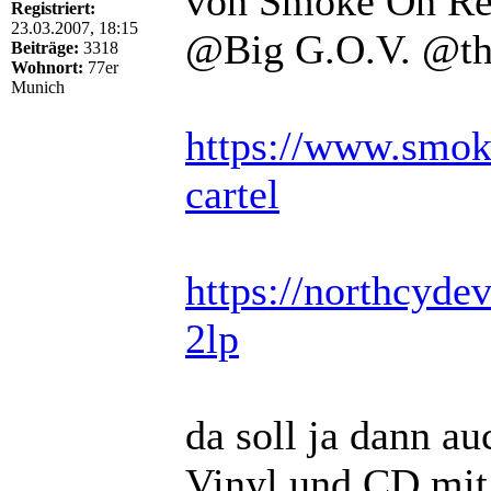
von Smoke On Rec
Registriert:
23.03.2007, 18:15
@Big G.O.V. @the
Beiträge:
3318
Wohnort:
77er
Munich
https://www.smoke
cartel
https://northcydev
2lp
da soll ja dann a
Vinyl und CD mit