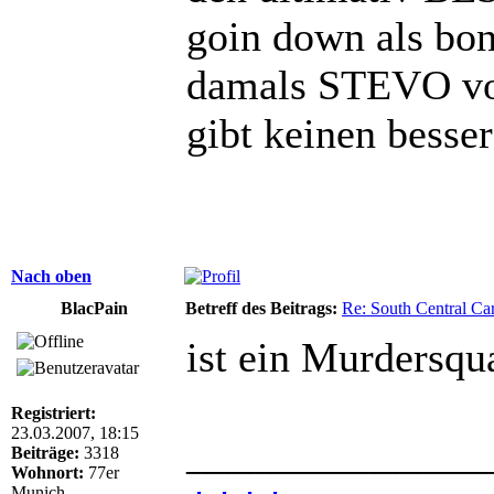
goin down als bonu
damals STEVO von
gibt keinen besser
Nach oben
BlacPain
Betreff des Beitrags:
Re: South Central Car
ist ein Murdersqu
Registriert:
23.03.2007, 18:15
______________
Beiträge:
3318
Wohnort:
77er
Munich