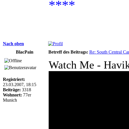
****
Nach oben
BlacPain
Betreff des Beitrags:
Re: South Central Car
Watch Me - Havi
Registriert:
23.03.2007, 18:15
Beiträge:
3318
Wohnort:
77er
Munich