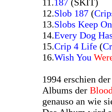
11.
187
(SKIT)
12.
Slob 187
(
Crip
13.
Slobs Keep On 
14.
Every Dog Has
15.
Crip 4 Life
(
Cr
16.
Wish You
Were
1994 erschien der
Albums der
Bloo
genauso an wie si