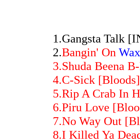
1.Gangsta Talk [
2.
Bangin' On
Wa
3.Shuda Beena B-
4.C-Sick [Bloods]
5.Rip A Crab In H
6.Piru Love [Bloo
7.No Way Out [Bl
8.I Killed Ya De