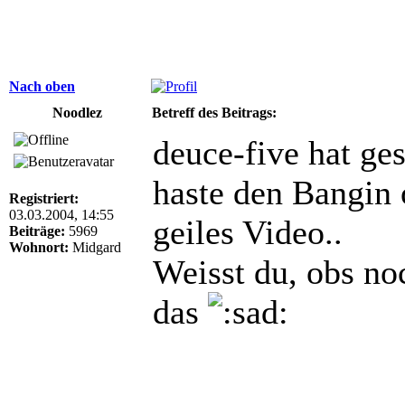
Nach oben
Noodlez
Betreff des Beitrags:
deuce-five hat ge
haste den Bangin 
Registriert:
03.03.2004, 14:55
geiles Video..
Beiträge:
5969
Wohnort:
Midgard
Weisst du, obs no
das