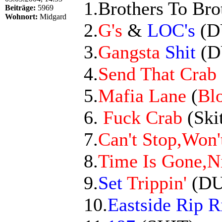
1.Brothers To Brot
Beiträge:
5969
Wohnort:
Midgard
2.
G's
&
LOC's
(D
3.
Gangsta
Shit
(D
4.
Send That Crab 
5.
Mafia Lane
(
Bl
6.
Fuck Crab
(Ski
7.
Can't Stop,Won'
8.
Time Is Gone,N
9.
Set
Trippin'
(DU
10.
Eastside Rip R