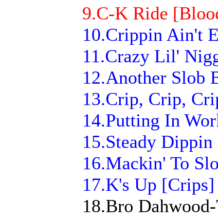
9.C-K Ride [Bloo
10.Crippin Ain't 
11.Crazy Lil' Nig
12.Another Slob B
13.Crip, Crip, Cri
14.Putting In Wor
15.Steady Dippin 
16.Mackin' To Slo
17.K's Up [Crips]
18.Bro Dahwood-T