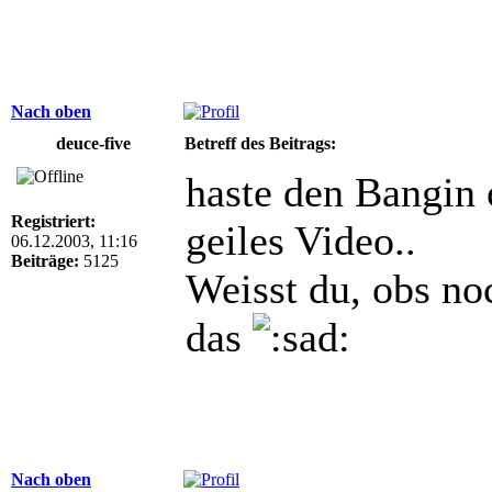
Nach oben
deuce-five
Betreff des Beitrags:
haste den Bangin 
Registriert:
geiles Video..
06.12.2003, 11:16
Beiträge:
5125
Weisst du, obs no
das
Nach oben