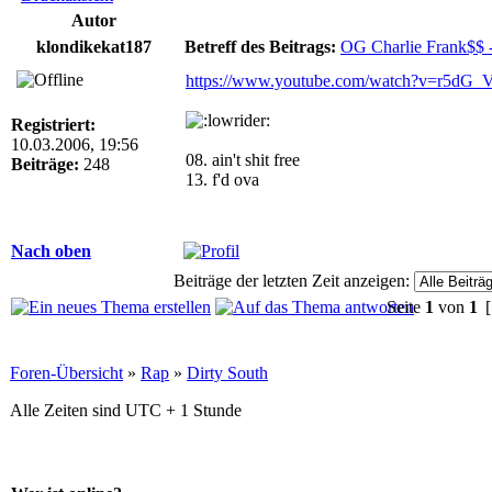
Autor
klondikekat187
Betreff des Beitrags:
OG Charlie Frank$$ -
https://www.youtube.com/watch?v=r5dG_
Registriert:
10.03.2006, 19:56
08. ain't shit free
Beiträge:
248
13. f'd ova
Nach oben
Beiträge der letzten Zeit anzeigen:
Seite
1
von
1
[
Foren-Übersicht
»
Rap
»
Dirty South
Alle Zeiten sind UTC + 1 Stunde