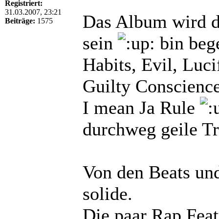
Registriert:
31.03.2007, 23:21
Das Album wird di
Beiträge:
1575
sein
bin bege
Habits, Evil, Lucif
Guilty Conscienc
I mean Ja Rule
durchweg geile Tr
Von den Beats und
solide.
Die paar Rap Feat