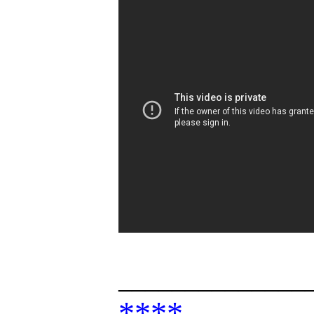
______________
****